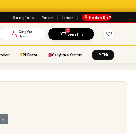
Sipariş Takip
Yardım
İletişim
Neden Biz?
0
Giriş Yap
Sepetim
Üye Ol
YENİ
vreleri
Pil Punta
Geliştirme Kartları
zle