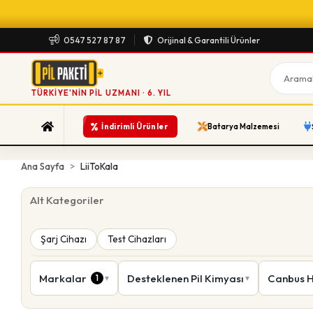
0547 527 87 87
Orijinal & Garantili Ürünler
TÜRKIYE'NIN PIL UZMANI · 6. YIL
%
İndirimli Ürünler
Batarya Malzemesi
Ana Sayfa
LiiToKala
Alt Kategoriler
Şarj Cihazı
Test Cihazları
Markalar
Desteklenen Pil Kimyası
Canbus 
1