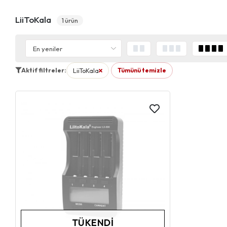
LiiToKala
1 ürün
Aktif filtreler:
LiiToKala
Tümünü temizle
filtresini kaldır
TÜKENDI