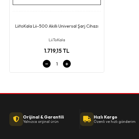
Stokta Yok
LiitoKala Lii-500 Akıllı Universal Şarj Cihazı
LiiToKala
1.719,15 TL
Orijinal & Garantili
Hızlı Kargo
Yalnızca orijinal ürün
Özenli ve hızlı gönderim