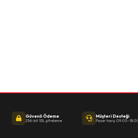
Güvenli Ödeme
Müşteri Desteği
256-bit SSL şifreleme
Pazar hariç 09:00–18:0