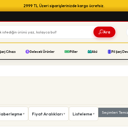
2999 TL Üzeri siparişlerinizde kargo ücretsiz.
Ara
Şarj Cihazı
Gelecek Ürünler
Piller
Akü
Pil Şarj De
Seçimleri Temi
Haberleşme
Fiyat Aralıkları
Listeleme