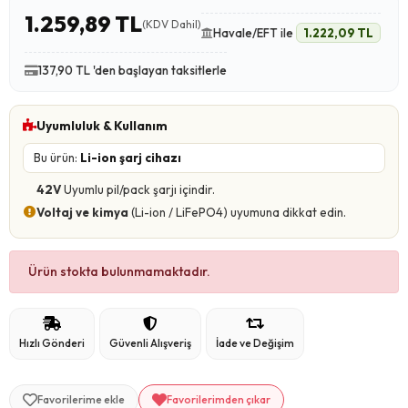
1.259,89 TL
(KDV Dahil)
Havale/EFT ile
1.222,09 TL
137,90 TL 'den başlayan taksitlerle
Uyumluluk & Kullanım
Bu ürün:
Li-ion şarj cihazı
42V
Uyumlu pil/pack şarjı içindir.
Voltaj ve kimya
(Li-ion / LiFePO4) uyumuna dikkat edin.
Ürün stokta bulunmamaktadır.
Hızlı Gönderi
Güvenli Alışveriş
İade ve Değişim
Favorilerime ekle
Favorilerimden çıkar