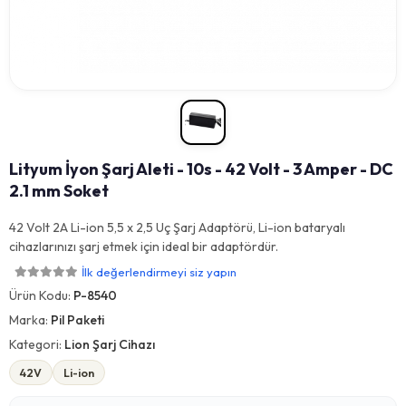
Lityum İyon Şarj Aleti - 10s - 42 Volt - 3 Amper - DC
2.1 mm Soket
42 Volt 2A Li-ion 5,5 x 2,5 Uç Şarj Adaptörü, Li-ion bataryalı
cihazlarınızı şarj etmek için ideal bir adaptördür.
İlk değerlendirmeyi siz yapın
Ürün Kodu:
P-8540
Marka:
Pil Paketi
Kategori:
Lion Şarj Cihazı
42V
Li-ion