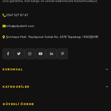
ürün garantisi, hızlı kargo ve uzman kadromuzla hizmetinizdeyiz.
0547 527 87 87
info@pilpaketi.com
Şirintepe Mah. Yaylapınar Sokak No: 63/B Tepebaşı / ESKİŞEHİR
KURUMSAL
KATEGORILER
GÜVENLI ÖDEME