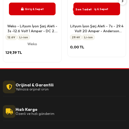
Giriş & Sepet
Giriş & Sepet
Son 1 adet
Weko - Lityum İyon Şarj Aleti -
Lityum İyon Şarj Aleti - 7s - 29.4
3s -12.6 Volt 1 Amper - DC 2.5
Volt 20 Amper - Anderson
mm Soket
Soket
12.6V
Li-ion
29.4V
Li-ion
Weko
0,00 TL
129,39 TL
Orijinal & Garantili
Yalnızca orijinal ürün
Hızlı Kargo
Özenli ve hızlı gönderim