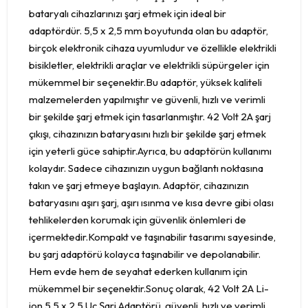
bataryalı cihazlarınızı şarj etmek için ideal bir
adaptördür. 5,5 x 2,5 mm boyutunda olan bu adaptör,
birçok elektronik cihaza uyumludur ve özellikle elektrikli
bisikletler, elektrikli araçlar ve elektrikli süpürgeler için
mükemmel bir seçenektir.Bu adaptör, yüksek kaliteli
malzemelerden yapılmıştır ve güvenli, hızlı ve verimli
bir şekilde şarj etmek için tasarlanmıştır. 42 Volt 2A şarj
çıkışı, cihazınızın bataryasını hızlı bir şekilde şarj etmek
için yeterli güce sahiptir.Ayrıca, bu adaptörün kullanımı
kolaydır. Sadece cihazınızın uygun bağlantı noktasına
takın ve şarj etmeye başlayın. Adaptör, cihazınızın
bataryasını aşırı şarj, aşırı ısınma ve kısa devre gibi olası
tehlikelerden korumak için güvenlik önlemleri de
içermektedir.Kompakt ve taşınabilir tasarımı sayesinde,
bu şarj adaptörü kolayca taşınabilir ve depolanabilir.
Hem evde hem de seyahat ederken kullanım için
mükemmel bir seçenektir.Sonuç olarak, 42 Volt 2A Li-
ion 5,5 x 2,5 Uç Şarj Adaptörü, güvenli, hızlı ve verimli