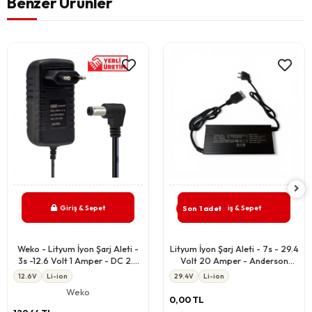
Benzer Ürünler
Giriş & Sepet
Giriş & Sepet
Son 1 adet
Weko - Lityum İyon Şarj Aleti -
Lityum İyon Şarj Aleti - 7s - 29.4
3s -12.6 Volt 1 Amper - DC 2.5
Volt 20 Amper - Anderson
mm Soket
Soket
12.6V
Li-ion
29.4V
Li-ion
Weko
0,00 TL