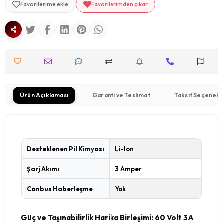
Favorilerime ekle
Favorilerimden çıkar
Ürün Açıklaması
Garanti ve Teslimat
Taksit Seçenekl
Desteklenen Pil Kimyası
Li-Ion
Şarj Akımı
3 Amper
Canbus Haberleşme
Yok
Güç ve Taşınabilirlik Harika Birleşimi: 60 Volt 3A