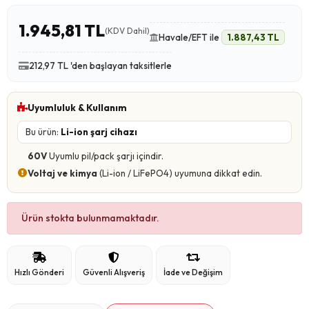
1.945,81 TL
(KDV Dahil)
Havale/EFT ile
1.887,43 TL
212,97 TL 'den başlayan taksitlerle
Uyumluluk & Kullanım
Bu ürün:
Li-ion şarj cihazı
60V
Uyumlu pil/pack şarjı içindir.
Voltaj ve kimya
(Li-ion / LiFePO4) uyumuna dikkat edin.
Ürün stokta bulunmamaktadır.
Hızlı Gönderi
Güvenli Alışveriş
İade ve Değişim