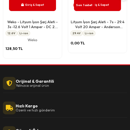
Giriş & Sepet
Giriş & Sepet
Son 1 adet
Weko - Lityum İyon Şarj Aleti -
Lityum İyon Şarj Aleti - 7s - 29.4
3s -12.6 Volt 1 Amper - DC 2.5
Volt 20 Amper - Anderson
mm Soket
Soket
12.6V
Li-ion
29.4V
Li-ion
Weko
0,00 TL
128,50 TL
Orijinal & Garantili
Yalnızca orijinal ürün
Hızlı Kargo
Özenli ve hızlı gönderim