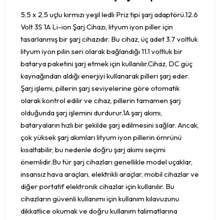
5,5 x 2,5 uçlu kırmızı yeşil ledli Priz tipi şarj adaptörü.12.6
Volt 3S 1A Li-ion Şarj Cihazı, lityum iyon piller için
tasarlanmış bir şarj cihazıdır. Bu cihaz, üç adet 3.7 voltluk
lityum iyon pilin seri olarak bağlandığı 11.1 voltluk bir
batarya paketini şarj etmek için kullanılır.Cihaz, DC güç
kaynağından aldığı enerjiyi kullanarak pilleri şarj eder.
Şarj işlemi, pillerin şarj seviyelerine göre otomatik
olarak kontrol edilir ve cihaz, pillerin tamamen şarj
olduğunda şarj işlemini durdurur.1A şarj akımı,
bataryaların hızlı bir şekilde şarj edilmesini sağlar. Ancak,
çok yüksek şarj akımları lityum iyon pillerin ömrünü
kısaltabilir, bu nedenle doğru şarj akımı seçimi
önemlidir.Bu tür şarj cihazları genellikle model uçaklar,
insansız hava araçları, elektrikli araçlar, mobil cihazlar ve
diğer portatif elektronik cihazlar için kullanılır. Bu
cihazların güvenli kullanımı için kullanım kılavuzunu
dikkatlice okumak ve doğru kullanım talimatlarına