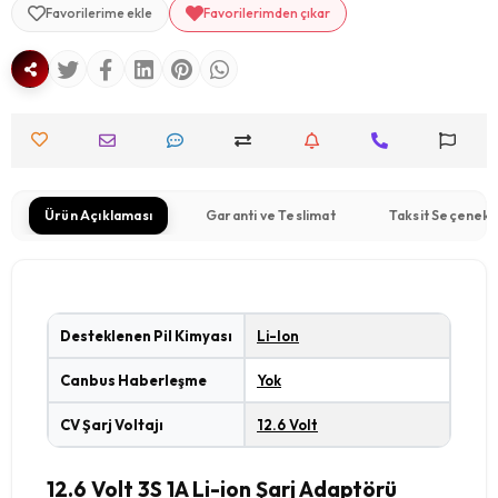
Favorilerime ekle
Favorilerimden çıkar
Ürün Açıklaması
Garanti ve Teslimat
Taksit Seçenekl
Desteklenen Pil Kimyası
Li-Ion
Canbus Haberleşme
Yok
CV Şarj Voltajı
12.6 Volt
12.6 Volt 3S 1A Li-ion Şarj Adaptörü