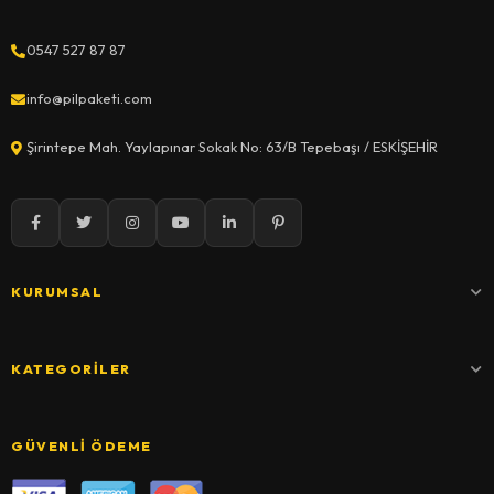
0547 527 87 87
info@pilpaketi.com
Şirintepe Mah. Yaylapınar Sokak No: 63/B Tepebaşı / ESKİŞEHİR
KURUMSAL
KATEGORILER
GÜVENLI ÖDEME