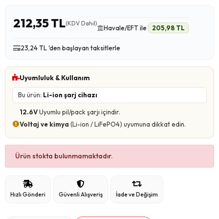
212,35 TL
(KDV Dahil)
Havale/EFT ile
205,98 TL
23,24 TL 'den başlayan taksitlerle
Uyumluluk & Kullanım
Bu ürün:
Li-ion şarj cihazı
12.6V
Uyumlu pil/pack şarjı içindir.
Voltaj ve kimya
(Li-ion / LiFePO4) uyumuna dikkat edin.
Ürün stokta bulunmamaktadır.
Hızlı Gönderi
Güvenli Alışveriş
İade ve Değişim