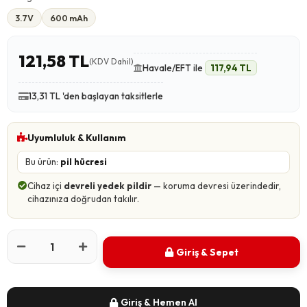
3.7V
600 mAh
121,58 TL
(KDV Dahil)
Havale/EFT ile
117,94 TL
13,31 TL 'den başlayan taksitlerle
Uyumluluk & Kullanım
Bu ürün:
pil hücresi
Cihaz içi
devreli yedek pildir
— koruma devresi üzerindedir,
cihazınıza doğrudan takılır.
Giriş & Sepet
Giriş & Hemen Al