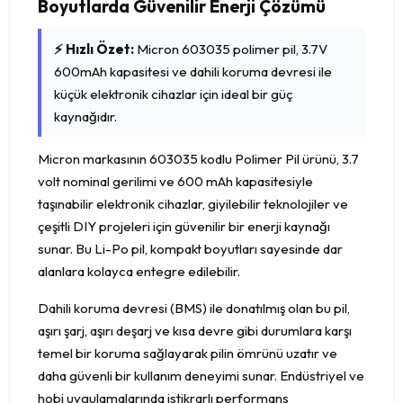
Boyutlarda Güvenilir Enerji Çözümü
⚡ Hızlı Özet:
Micron 603035 polimer pil, 3.7V
600mAh kapasitesi ve dahili koruma devresi ile
küçük elektronik cihazlar için ideal bir güç
kaynağıdır.
Micron markasının 603035 kodlu Polimer Pil ürünü, 3.7
volt nominal gerilimi ve 600 mAh kapasitesiyle
taşınabilir elektronik cihazlar, giyilebilir teknolojiler ve
çeşitli DIY projeleri için güvenilir bir enerji kaynağı
sunar. Bu Li-Po pil, kompakt boyutları sayesinde dar
alanlara kolayca entegre edilebilir.
Dahili koruma devresi (BMS) ile donatılmış olan bu pil,
aşırı şarj, aşırı deşarj ve kısa devre gibi durumlara karşı
temel bir koruma sağlayarak pilin ömrünü uzatır ve
daha güvenli bir kullanım deneyimi sunar. Endüstriyel ve
hobi uygulamalarında istikrarlı performans