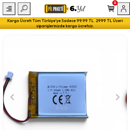
0
Kargo Ücreti Tüm Türkiye'ye Sadece 99.99 TL. 2999 TL Üzeri
siparişlerinizde kargo ücretsiz.