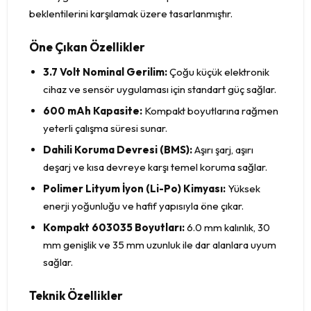
beklentilerini karşılamak üzere tasarlanmıştır.
Öne Çıkan Özellikler
3.7 Volt Nominal Gerilim:
Çoğu küçük elektronik
cihaz ve sensör uygulaması için standart güç sağlar.
600 mAh Kapasite:
Kompakt boyutlarına rağmen
yeterli çalışma süresi sunar.
Dahili Koruma Devresi (BMS):
Aşırı şarj, aşırı
deşarj ve kısa devreye karşı temel koruma sağlar.
Polimer Lityum İyon (Li-Po) Kimyası:
Yüksek
enerji yoğunluğu ve hafif yapısıyla öne çıkar.
Kompakt 603035 Boyutları:
6.0 mm kalınlık, 30
mm genişlik ve 35 mm uzunluk ile dar alanlara uyum
sağlar.
Teknik Özellikler