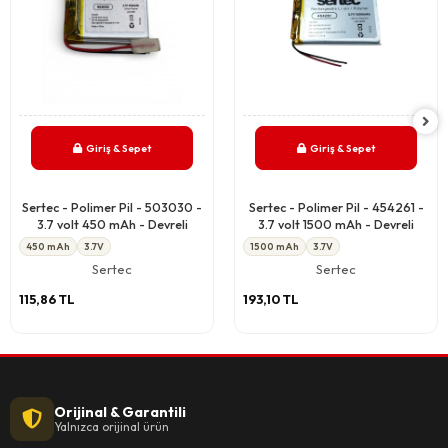
Giriş & Sepet
Giriş & Sepet
Sertec - Polimer Pil - 503030 -
Sertec - Polimer Pil - 454261 -
3.7 volt 450 mAh - Devreli
3.7 volt 1500 mAh - Devreli
450 mAh
3.7V
1500 mAh
3.7V
Sertec
Sertec
115,86 TL
193,10 TL
Orijinal & Garantili
Yalnızca orijinal ürün