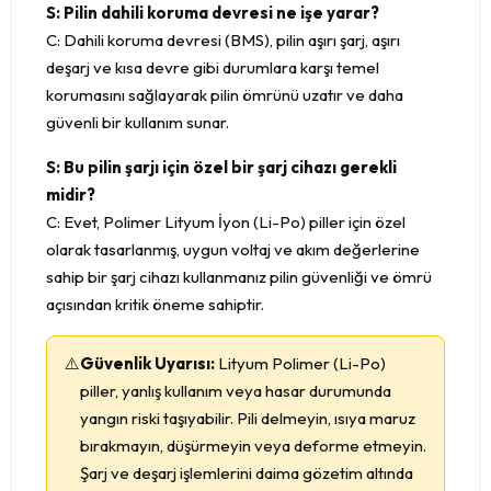
S: Pilin dahili koruma devresi ne işe yarar?
C: Dahili koruma devresi (BMS), pilin aşırı şarj, aşırı
deşarj ve kısa devre gibi durumlara karşı temel
korumasını sağlayarak pilin ömrünü uzatır ve daha
güvenli bir kullanım sunar.
S: Bu pilin şarjı için özel bir şarj cihazı gerekli
midir?
C: Evet, Polimer Lityum İyon (Li-Po) piller için özel
olarak tasarlanmış, uygun voltaj ve akım değerlerine
sahip bir şarj cihazı kullanmanız pilin güvenliği ve ömrü
açısından kritik öneme sahiptir.
⚠️
Güvenlik Uyarısı:
Lityum Polimer (Li-Po)
piller, yanlış kullanım veya hasar durumunda
yangın riski taşıyabilir. Pili delmeyin, ısıya maruz
bırakmayın, düşürmeyin veya deforme etmeyin.
Şarj ve deşarj işlemlerini daima gözetim altında