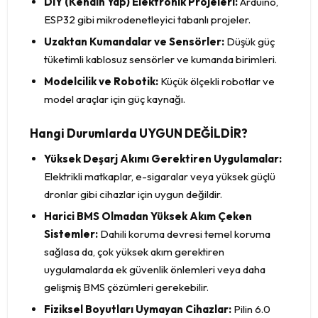
DIY (Kendin Yap) Elektronik Projeleri:
Arduino,
ESP32 gibi mikrodenetleyici tabanlı projeler.
Uzaktan Kumandalar ve Sensörler:
Düşük güç
tüketimli kablosuz sensörler ve kumanda birimleri.
Modelcilik ve Robotik:
Küçük ölçekli robotlar ve
model araçlar için güç kaynağı.
Hangi Durumlarda UYGUN DEĞİLDİR?
Yüksek Deşarj Akımı Gerektiren Uygulamalar:
Elektrikli matkaplar, e-sigaralar veya yüksek güçlü
dronlar gibi cihazlar için uygun değildir.
Harici BMS Olmadan Yüksek Akım Çeken
Sistemler:
Dahili koruma devresi temel koruma
sağlasa da, çok yüksek akım gerektiren
uygulamalarda ek güvenlik önlemleri veya daha
gelişmiş BMS çözümleri gerekebilir.
Fiziksel Boyutları Uymayan Cihazlar:
Pilin 6.0