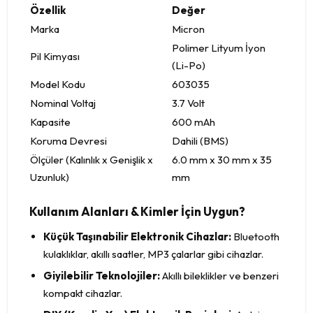
Özellik
Değer
Marka
Micron
Polimer Lityum İyon
Pil Kimyası
(Li-Po)
Model Kodu
603035
Nominal Voltaj
3.7 Volt
Kapasite
600 mAh
Koruma Devresi
Dahili (BMS)
Ölçüler (Kalınlık x Genişlik x
6.0 mm x 30 mm x 35
Uzunluk)
mm
Kullanım Alanları & Kimler İçin Uygun?
Küçük Taşınabilir Elektronik Cihazlar:
Bluetooth
kulaklıklar, akıllı saatler, MP3 çalarlar gibi cihazlar.
Giyilebilir Teknolojiler:
Akıllı bileklikler ve benzeri
kompakt cihazlar.