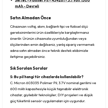
Sertec - Polimer Pil - 454261 - 3.7 volt 1500
mAh - Devreli
Satın Almadan Önce
Cihazınızın voltaj, akım, bağlantı tipi ve fiziksel ölçü
gereksinimlerini ürün özellikleriyle karşılaştırmanız
önerilir. Ürünün cihazınızla uyumluluğundan veya
ölçülerinden emin değilseniz, yanlış sipariş vermemek
adına satın almadan önce teknik destek ekibimizle
iletişime geçebilirsiniz.
Sık Sorulan Sorular
S: Bu pil hangi tür cihazlarda kullanılabilir?
C: Micron 603035 Polimer Pil, 3.7V nominal gerilimi ve
600 mAh kapasitesiyle küçük taşınabilir elektronik
cihazlar, giyilebilir teknolojiler, DIY projeleri ve düşük
güç tüketimli sensör uygulamaları için uygundur.