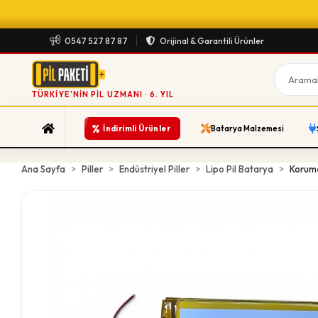
0547 527 87 87
Orijinal & Garantili Ürünler
TÜRKIYE'NIN PIL UZMANI · 6. YIL
%
İndirimli Ürünler
Batarya Malzemesi
Ana Sayfa
Piller
Endüstriyel Piller
Lipo Pil Batarya
Koruma