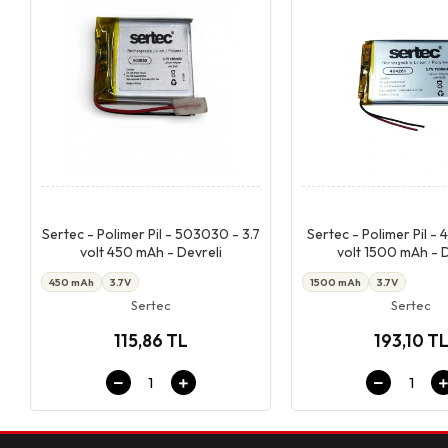
Giriş & Sepet
Giriş & Se
Sertec - Polimer Pil - 503030 - 3.7
Sertec - Polimer Pil - 
volt 450 mAh - Devreli
volt 1500 mAh - D
450 mAh
3.7V
1500 mAh
3.7V
Sertec
Sertec
115,86 TL
193,10 T