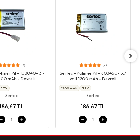
(3)
(2)
Giriş & Sepet
Giriş & Sepet
limer Pil - 103040- 3.7
Sertec - Polimer Pil - 603450- 3.7
1200 mAh - Devreli
volt 1200 mAh - Devreli
3.7V
1200 mAh
3.7V
Sertec
Sertec
186,67 TL
186,67 TL