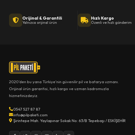
Orijinal & Garantili
Hızlı Kargo
Yalnızca orijinal ürün
Özenli ve hızlı gönderim
2020'den bu yana Türkiye'nin güvenilir pil ve batarya uzmanı.
Orijinal ürün garantisi, hızlı kargo ve uzman kadromuzla
hizmetinizdeyiz.
0547 527 87 87
info@pilpaketi.com
Şirintepe Mah. Yaylapınar Sokak No: 63/B Tepebaşı / ESKİŞEHİR