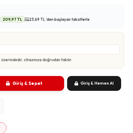
e
209,97 TL
23,69 TL 'den başlayan taksitlerle
zerindedir, cihazınıza doğrudan takılır.
Giriş & Sepet
Giriş & Hemen Al
m
r