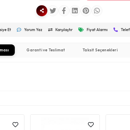
siye Et
Yorum Yaz
Karşılaştır
Fiyat Alarmı
Telef
aması
Garanti ve Teslimat
Taksit Seçenekleri