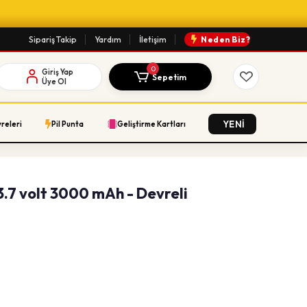
Sipariş Takip
Yardım
İletişim
Neden Biz?
0
Giriş Yap
Sepetim
Üye Ol
YENİ
vreleri
Pil Punta
Geliştirme Kartları
 3.7 volt 3000 mAh - Devreli