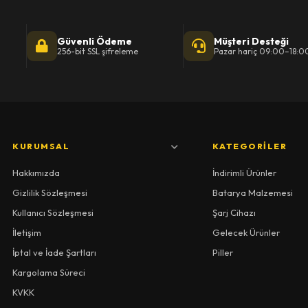
Güvenli Ödeme
Müşteri Desteği
256-bit SSL şifreleme
Pazar hariç 09:00–18:0
KURUMSAL
KATEGORILER
Hakkımızda
İndirimli Ürünler
Gizlilik Sözleşmesi
Batarya Malzemesi
Kullanıcı Sözleşmesi
Şarj Cihazı
İletişim
Gelecek Ürünler
İptal ve İade Şartları
Piller
Kargolama Süreci
KVKK