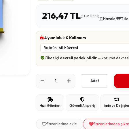
216,47 TL
(KDV Dahil)
Havale/EFT il
Uyumluluk & Kullanım
Bu ürün:
pil hücresi
Cihaz içi
devreli yedek pildir
— koruma devresi ü
Adet
Hızlı Gönderi
Güvenli Alışveriş
İade ve Değişi
Favorilerime ekle
Favorilerimden çıka