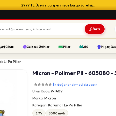
2999 TL Üzeri siparişlerinizde kargo ücretsiz.
Ara
Şarj Cihazı
Gelecek Ürünler
Piller
Akü
Pil Şarj De
lı Li-Po Piller
Micron - Polimer Pil - 605080 -
İlk değerlendirmeyi siz yapın
Ürün Kodu:
P-1409
Marka:
Micron
Kategori:
Korumalı Li-Po Piller
3.7V
3000 mAh