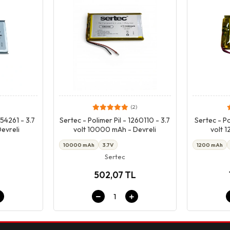
(2)
pet
Giriş & Sepet
454261 - 3.7
Sertec - Polimer Pil - 1260110 - 3.7
Sertec - Po
evreli
volt 10000 mAh - Devreli
volt 
10000 mAh
3.7V
1200 mAh
Sertec
L
502,07 TL