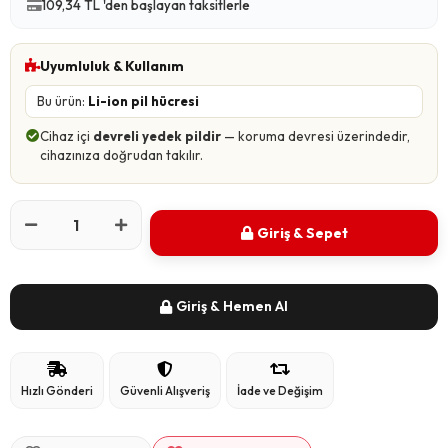
109,34 TL 'den başlayan taksitlerle
Uyumluluk & Kullanım
Bu ürün:
Li-ion pil hücresi
Cihaz içi
devreli yedek pildir
— koruma devresi üzerindedir,
cihazınıza doğrudan takılır.
Giriş & Sepet
Giriş & Hemen Al
Hızlı Gönderi
Güvenli Alışveriş
İade ve Değişim