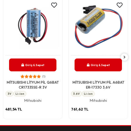
Giriş & Sepet
Giriş & Sepet
(1)
MİTSUBISHI LİTYUM PİL Q6BAT
MİTSUBISHI LİTYUM PİL A6BAT
CR17335SE-R 3V
ER-17330 3,6V
3V
Li-ion
3.6V
Li-ion
Mitsubishi
Mitsubishi
481,54 TL
761,62 TL