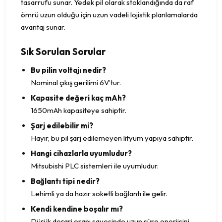
tasarrufu sunar. Yedek pil olarak stoklandığında da raf
ömrü uzun olduğu için uzun vadeli lojistik planlamalarda
avantaj sunar.
Sık Sorulan Sorular
Bu pilin voltajı nedir?
Nominal çıkış gerilimi 6V’tur.
Kapasite değeri kaç mAh?
1650mAh kapasiteye sahiptir.
Şarj edilebilir mi?
Hayır, bu pil şarj edilemeyen lityum yapıya sahiptir.
Hangi cihazlarla uyumludur?
Mitsubishi PLC sistemleri ile uyumludur.
Bağlantı tipi nedir?
Lehimli ya da hazır soketli bağlantı ile gelir.
Kendi kendine boşalır mı?
Düşük deşarj oranı sayesinde uzun süre enerjisini