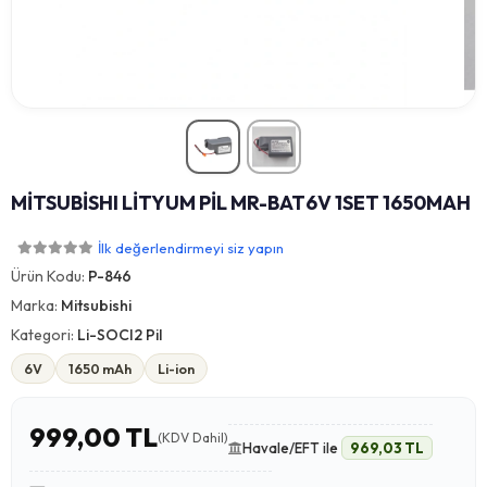
MİTSUBİSHI LİTYUM PİL MR-BAT6V 1SET 1650MAH
İlk değerlendirmeyi siz yapın
Ürün Kodu:
P-846
Marka:
Mitsubishi
Kategori:
Li-SOCI2 Pil
6V
1650 mAh
Li-ion
999,00 TL
(KDV Dahil)
Havale/EFT ile
969,03 TL