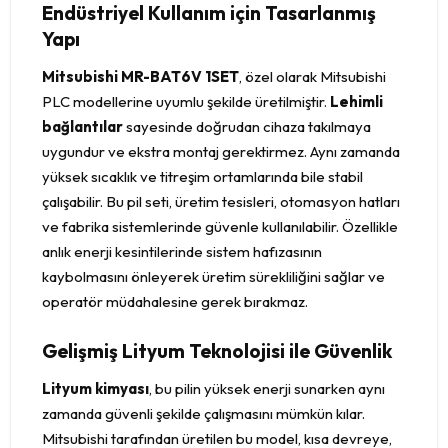
Endüstriyel Kullanım için Tasarlanmış
Yapı
Mitsubishi MR-BAT6V 1SET
, özel olarak Mitsubishi
PLC modellerine uyumlu şekilde üretilmiştir.
Lehimli
bağlantılar
sayesinde doğrudan cihaza takılmaya
uygundur ve ekstra montaj gerektirmez. Aynı zamanda
yüksek sıcaklık ve titreşim ortamlarında bile stabil
çalışabilir. Bu pil seti, üretim tesisleri, otomasyon hatları
ve fabrika sistemlerinde güvenle kullanılabilir. Özellikle
anlık enerji kesintilerinde sistem hafızasının
kaybolmasını önleyerek üretim sürekliliğini sağlar ve
operatör müdahalesine gerek bırakmaz.
Gelişmiş Lityum Teknolojisi ile Güvenlik
Lityum kimyası
, bu pilin yüksek enerji sunarken aynı
zamanda güvenli şekilde çalışmasını mümkün kılar.
Mitsubishi tarafından üretilen bu model, kısa devreye,