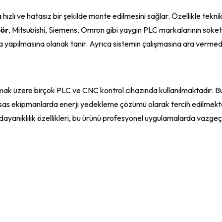
 hızlı ve hatasız bir şekilde monte edilmesini sağlar. Özellikle tekn
tör
, Mitsubishi, Siemens, Omron gibi yaygın PLC markalarının soket 
yapılmasına olanak tanır. Ayrıca sistemin çalışmasına ara vermeden 
lmak üzere birçok PLC ve CNC kontrol cihazında kullanılmaktadır. 
assas ekipmanlarda enerji yedekleme çözümü olarak tercih edilmekted
ve dayanıklılık özellikleri, bu ürünü profesyonel uygulamalarda vazgeç