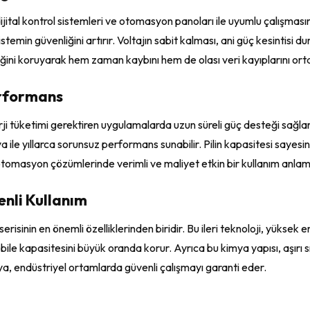
ijital kontrol sistemleri ve otomasyon panoları ile uyumlu çalışmasını
 sistemin güvenliğini artırır. Voltajın sabit kalması, ani güç kesinti
iğini koruyarak hem zaman kaybını hem de olası veri kayıplarını orta
erformans
rji tüketimi gerektiren uygulamalarda uzun süreli güç desteği sağla
 ile yıllarca sorunsuz performans sunabilir. Pilin kapasitesi sayesi
tomasyon çözümlerinde verimli ve maliyet etkin bir kullanım anlamı
enli Kullanım
erisinin en önemli özelliklerinden biridir. Bu ileri teknoloji, yüksek e
le kapasitesini büyük oranda korur. Ayrıca bu kimya yapısı, aşırı sıc
mya, endüstriyel ortamlarda güvenli çalışmayı garanti eder.