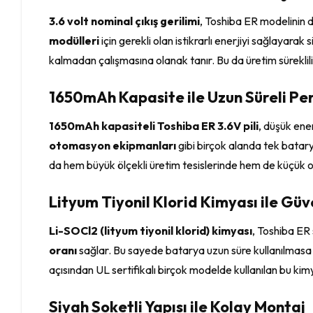
3.6 volt nominal çıkış gerilimi
, Toshiba ER modelinin d
modülleri
için gerekli olan istikrarlı enerjiyi sağlayarak
kalmadan çalışmasına olanak tanır. Bu da üretim süreklil
1650mAh Kapasite ile Uzun Süreli P
1650mAh kapasiteli Toshiba ER 3.6V pili
, düşük ene
otomasyon ekipmanları
gibi birçok alanda tek batarya
da hem büyük ölçekli üretim tesislerinde hem de küçük o
Lityum Tiyonil Klorid Kimyası ile Güv
Li-SOCl2 (lityum tiyonil klorid) kimyası
, Toshiba ER s
oranı
sağlar. Bu sayede batarya uzun süre kullanılmasa bi
açısından UL sertifikalı birçok modelde kullanılan bu ki
Siyah Soketli Yapısı ile Kolay Montaj