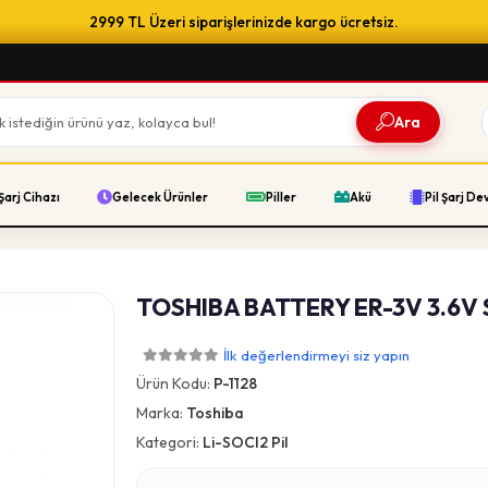
2999 TL Üzeri siparişlerinizde kargo ücretsiz.
Ara
Şarj Cihazı
Gelecek Ürünler
Piller
Akü
Pil Şarj De
TOSHIBA BATTERY ER-3V 3.6V
İlk değerlendirmeyi siz yapın
Ürün Kodu:
P-1128
Marka:
Toshiba
Kategori:
Li-SOCI2 Pil