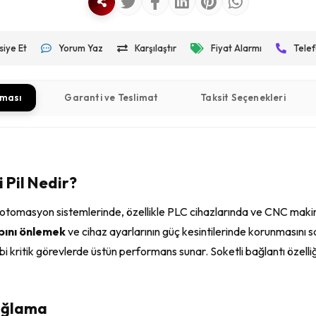
siye Et
Yorum Yaz
Karşılaştır
Fiyat Alarmı
Telef
aması
Garanti ve Teslimat
Taksit Seçenekleri
 Pil Nedir?
l otomasyon sistemlerinde, özellikle PLC cihazlarında ve CNC maki
bını önlemek
ve cihaz ayarlarının güç kesintilerinde korunmasını 
bi kritik görevlerde üstün performans sunar. Soketli bağlantı özelli
Sağlama