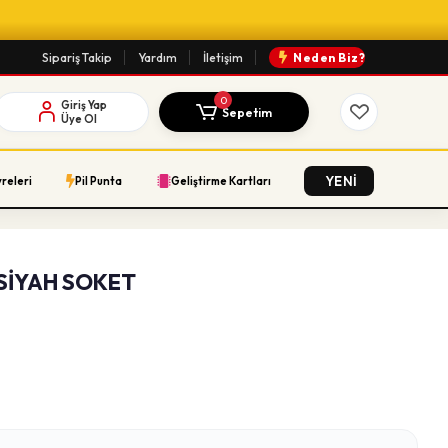
Sipariş Takip
Yardım
İletişim
Neden Biz?
0
Giriş Yap
Sepetim
Üye Ol
YENİ
vreleri
Pil Punta
Geliştirme Kartları
 SİYAH SOKET