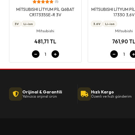
(1)
Giriş & Sepet
Giriş & Se
MİTSUBISHI LİTYUM PİL Q6BAT
MİTSUBISHI LİTYUM Pİ
CR17335SE-R 3V
17330 3,6V
3V
Li-ion
3.6V
Li-ion
Mitsubishi
Mitsubishi
481,71 TL
761,90 T
Orijinal & Garantili
Hızlı Kargo
Yalnızca orijinal ürün
Özenli ve hızlı gönderim