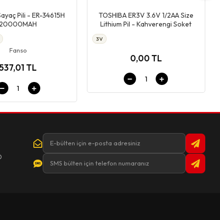
Giriş & Sepet
Giriş & Sepet
ayaç Pili - ER-34615H
TOSHIBA ER3V 3.6V 1/2AA Size
20000MAH
Lithium Pil - Kahverengi Soket
3V
Fanso
0,00 TL
537,01 TL
0