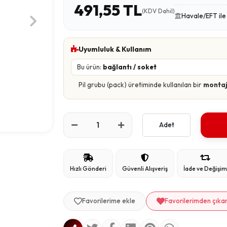
491,55 TL
(KDV Dahil)
Havale/EFT il
Uyumluluk & Kullanım
Bu ürün:
bağlantı / soket
Pil grubu (pack) üretiminde kullanılan bir
montaj
Adet
Hızlı Gönderi
Güvenli Alışveriş
İade ve Değişi
Favorilerime ekle
Favorilerimden çıka