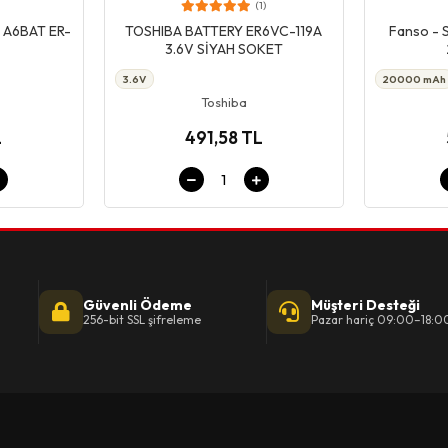
(1)
pet
Giriş & Sepet
L A6BAT ER-
TOSHIBA BATTERY ER6VC-119A
Fanso - S
3.6V SİYAH SOKET
3.6V
20000 mAh
Toshiba
L
491,58 TL
Güvenli Ödeme
Müşteri Desteği
256-bit SSL şifreleme
Pazar hariç 09:00–18:0