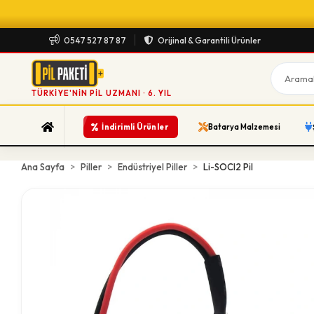
0547 527 87 87
Orijinal & Garantili Ürünler
TÜRKIYE'NIN PIL UZMANI · 6. YIL
%
İndirimli Ürünler
Batarya Malzemesi
Ana Sayfa
Piller
Endüstriyel Piller
Li-SOCI2 Pil