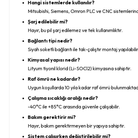
Hangi sistemlerde kullanılır?
Mitsubishi, Siemens, Omron PLC ve CNC sistemlerinde 
Şarj edilebilir mi?
Hayır, bu pil şarj edilemez ve tek kullanımlıktır.
Bağlantı tipi nedir?
Siyah soketli bağlantı ile tak-çalıştır montaj yapılabilir
Kimyasal yapısı nedir?
Lityum tiyonil klorid (Li-SOCl2) kimyasına sahiptir.
Raf ömrü ne kadardır?
Uygun koşullarda 10 yıla kadar raf ömrü bulunmaktad
Çalışma sıcaklığı aralığı nedir?
-40°C ile +85°C arasında güvenle çalışabilir.
Bakım gerektirir mi?
Hayır, bakım gerektirmeyen bir yapıya sahiptir.
Sistem çalışırken değiştirilebilir mi?