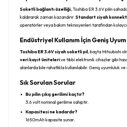
Soketli bağlantı özelliği
, Toshiba ER 3.6V pilin sahada
kaldırarak zaman kazandırır.
Standart siyah konnek
operatörler veya bakım teknisyenleri tarafından kolayca 
Endüstriyel Kullanım İçin Geniş Uyum
Toshiba ER 3.6V siyah soketli pil
, başta Mitsubishi o
veri kayıt üniteleri
ve tıbbi elektronik cihazlar gibi h
alanlarda bile rahatlıkla kullanılabilir. Geniş uyumluluk 
Sık Sorulan Sorular
Bu pilin çıkış gerilimi kaçtır?
3.6 volt nominal gerilime sahiptir.
Kapasitesi ne kadardır?
1650mAh kapasite sunar.