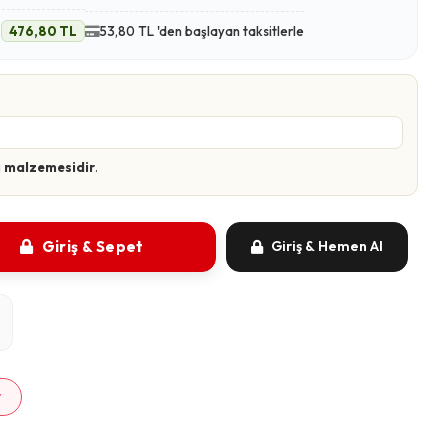
e
476,80 TL
53,80 TL 'den başlayan taksitlerle
 malzemesidir
.
Giriş & Sepet
Giriş & Hemen Al
m
r