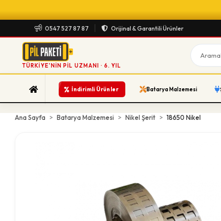
0547 527 87 87
Orijinal & Garantili Ürünler
TÜRKIYE'NIN PIL UZMANI · 6. YIL
%
İndirimli Ürünler
Batarya Malzemesi
Ana Sayfa
Batarya Malzemesi
Nikel Şerit
18650 Nikel