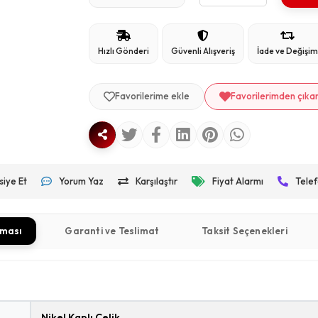
Hızlı Gönderi
Güvenli Alışveriş
İade ve Değişi
Favorilerime ekle
Favorilerimden çıka
siye Et
Yorum Yaz
Karşılaştır
Fiyat Alarmı
Telef
aması
Garanti ve Teslimat
Taksit Seçenekleri
Nikel Kaplı Çelik