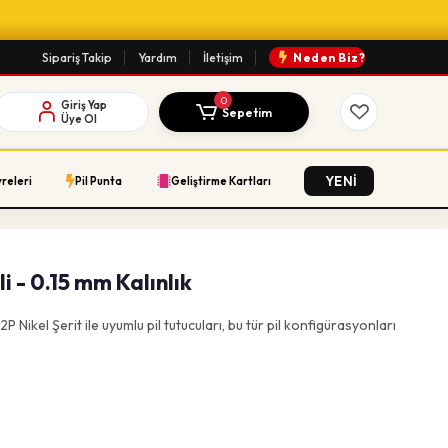
Sipariş Takip
Yardım
İletişim
Neden Biz?
0
Giriş Yap
Sepetim
Üye Ol
YENİ
vreleri
Pil Punta
Geliştirme Kartları
li - 0.15 mm Kalınlık
 2P Nikel Şerit ile uyumlu pil tutucuları, bu tür pil konfigürasyonları