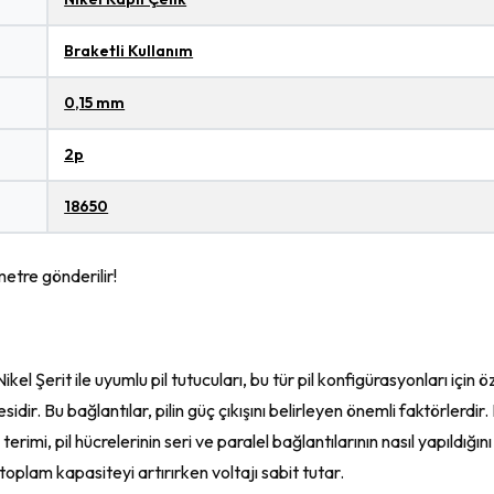
Braketli Kullanım
0,15 mm
2p
18650
metre gönderilir!
ikel Şerit ile uyumlu pil tutucuları, bu tür pil konfigürasyonları için ö
ir. Bu bağlantılar, pilin güç çıkışını belirleyen önemli faktörlerdir. 
 terimi, pil hücrelerinin seri ve paralel bağlantılarının nasıl yapıldığın
toplam kapasiteyi artırırken voltajı sabit tutar.