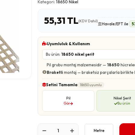
Kategori:
18650 Nikel
55,31 TL
(KDV Dahil)
Havale/EFT ile
5
Uyumluluk & Kullanım
Bu ürün:
18650 nikel şerit
Pil grubu montaj malzemesidir —
18650
hücreler
Braketli
montaj — braketsiz parçalarla birlikte 
Setini Tamamla
18650 uyumlu
Pil
Nikel Şerit
Gör
Bu ürün
Metre