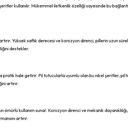
ritler kullanılır. Mükemmel iletkenlik özelliği sayesinde bu bağlantıyı
i artırır. Yüksek saflık derecesi ve korozyon direnci, pillerin uzun süreli
liğini destekler.
 pratik hale getirir. Pil tutucularla uyumlu olan bu nikel şeritler, pil
ni artırır.
zun ömürlü kullanım sunar. Korozyon direnci ve mekanik dayanıklılığı, p
ansını artırır.