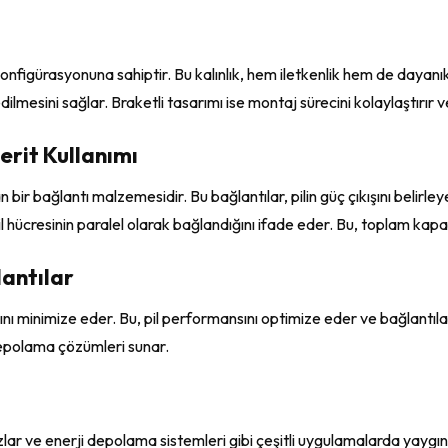
) konfigürasyonuna sahiptir. Bu kalınlık, hem iletkenlik hem de dayan
dilmesini sağlar. Braketli tasarımı ise montaj sürecini kolaylaştırır 
erit Kullanımı
 bir bağlantı malzemesidir. Bu bağlantılar, pilin güç çıkışını belirleye
i pil hücresinin paralel olarak bağlandığını ifade eder. Bu, toplam kapas
lantılar
nı minimize eder. Bu, pil performansını optimize eder ve bağlantıların
 depolama çözümleri sunar.
ihazlar ve enerji depolama sistemleri gibi çeşitli uygulamalarda yaygın 