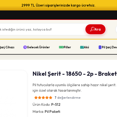
2999 TL Üzeri siparişlerinizde kargo ücretsiz.
Ara
Şarj Cihazı
Gelecek Ürünler
Piller
Akü
Pil Şarj De
Nikel Şerit - 18650 - 2p - Braket
Pil tutucularla uyumlu ölçülere sahip hazır nikel şerit.
için özel olarak tasarlanmıştır.
değerlendirme
7
Ürün Kodu:
P-512
Marka:
Pil Paketi