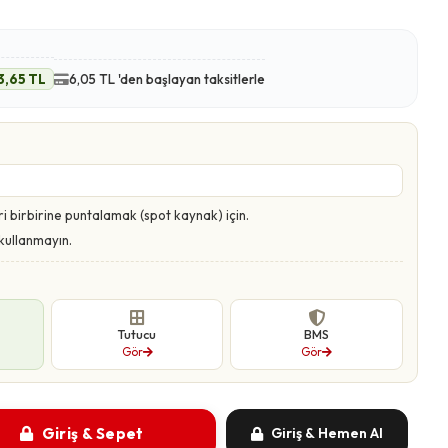
3,65 TL
6,05 TL 'den başlayan taksitlerle
i birbirine puntalamak (spot kaynak) için.
kullanmayın.
Tutucu
BMS
Gör
Gör
Giriş & Sepet
Giriş & Hemen Al