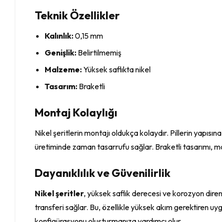
Teknik Özellikler
Kalınlık:
0,15 mm
Genişlik:
Belirtilmemiş
Malzeme:
Yüksek saflıkta nikel
Tasarım:
Braketli
Montaj Kolaylığı
Nikel şeritlerin montajı oldukça kolaydır. Pillerin yapısına 
üretiminde zaman tasarrufu sağlar. Braketli tasarımı, mo
Dayanıklılık ve Güvenilirlik
Nikel şeritler
, yüksek saflık derecesi ve korozyon diren
transferi sağlar. Bu, özellikle yüksek akım gerektiren u
konfigürasyonu oluşturmanıza yardımcı olur.