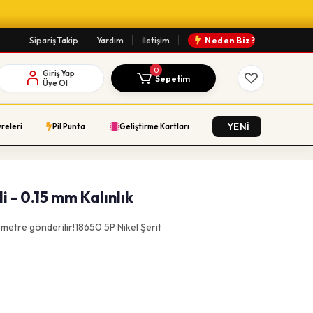
Sipariş Takip
Yardım
İletişim
Neden Biz?
0
Giriş Yap
Sepetim
Üye Ol
YENİ
vreleri
Pil Punta
Geliştirme Kartları
li - 0.15 mm Kalınlık
r metre gönderilir!18650 5P Nikel Şerit