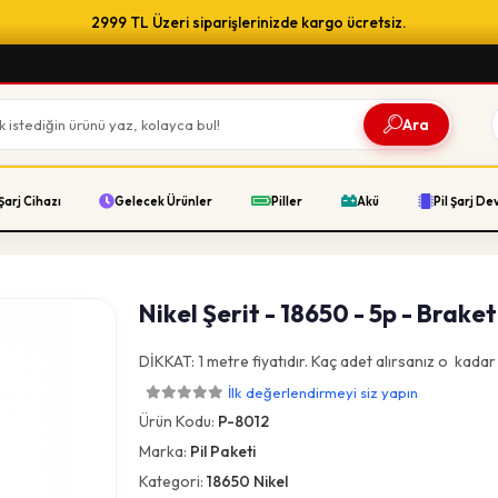
2999 TL Üzeri siparişlerinizde kargo ücretsiz.
Ara
Şarj Cihazı
Gelecek Ürünler
Piller
Akü
Pil Şarj De
Nikel Şerit - 18650 - 5p - Braket
DİKKAT: 1 metre fiyatıdır. Kaç adet alırsanız o kada
İlk değerlendirmeyi siz yapın
Ürün Kodu:
P-8012
Marka:
Pil Paketi
Kategori:
18650 Nikel