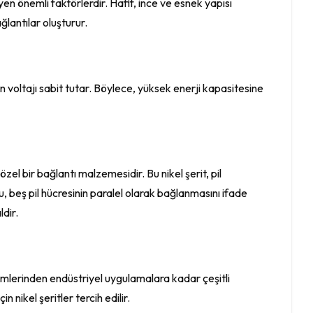
leyen önemli faktörlerdir. Hafif, ince ve esnek yapısı
ağlantılar oluşturur.
n voltajı sabit tutar. Böylece, yüksek enerji kapasitesine
özel bir bağlantı malzemesidir. Bu nikel şerit, pil
u, beş pil hücresinin paralel olarak bağlanmasını ifade
ldir.
istemlerinden endüstriyel uygulamalara kadar çeşitli
n nikel şeritler tercih edilir.