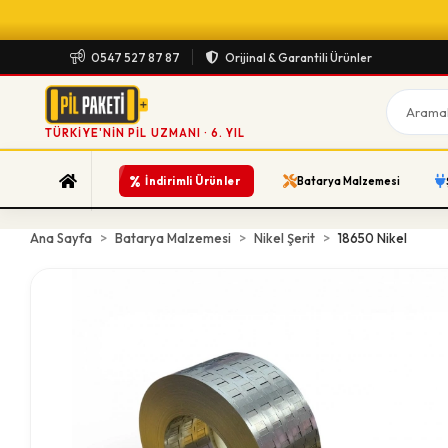
0547 527 87 87
Orijinal & Garantili Ürünler
TÜRKIYE'NIN PIL UZMANI · 6. YIL
%
İndirimli Ürünler
Batarya Malzemesi
Ana Sayfa
Batarya Malzemesi
Nikel Şerit
18650 Nikel