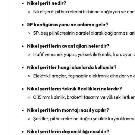
Nikel şerit nedir?
Nikel şerit, pil hücrelerini birbirine bağlayan ve e
5P konfigürasyonu ne anlama gelir?
5P, beş pil hücresinin paralel olarak bağlanması anl
Nikel şeritlerin avantajları nelerdir?
Hafif ve esnek yapısı, yüksek iletkenlik, korozyon d
Nikel şeritler hangi alanlarda kullanılır?
Elektrikli araçlar, taşınabilir elektronik cihazlar ve
Nikel şeritlerin teknik özellikleri nelerdir?
0,15 mm kalınlık, braketli tasarım ve yüksek iletkenl
Nikel şeritlerin montajı nasıl yapılır?
Şeritler, pil hücrelerine doğru şekilde kaynaklanma
Nikel şeritlerin dayanıklılığı nasıldır?