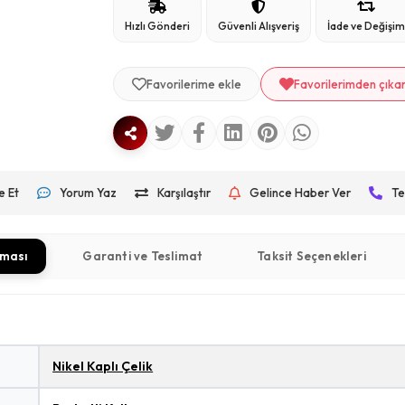
Hızlı Gönderi
Güvenli Alışveriş
İade ve Değişi
Favorilerime ekle
Favorilerimden çıka
e Et
Yorum Yaz
Karşılaştır
Gelince Haber Ver
Te
aması
Garanti ve Teslimat
Taksit Seçenekleri
Nikel Kaplı Çelik