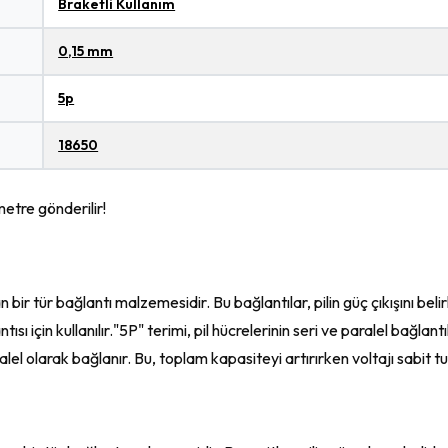
Braketli Kullanım
0,15 mm
5p
18650
metre gönderilir!
n bir tür bağlantı malzemesidir. Bu bağlantılar, pilin güç çıkışını beli
ı için kullanılır."5P" terimi, pil hücrelerinin seri ve paralel bağlantıla
lel olarak bağlanır. Bu, toplam kapasiteyi artırırken voltajı sabit tu