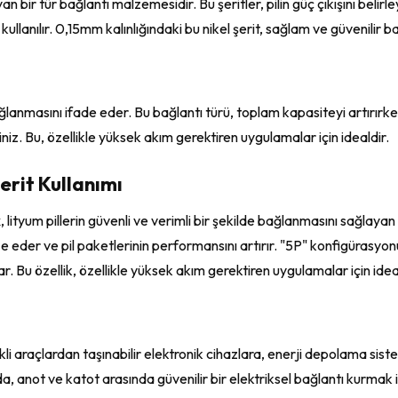
an bir tür bağlantı malzemesidir. Bu şeritler, pilin güç çıkışını belir
 kullanılır. 0,15mm kalınlığındaki bu nikel şerit, sağlam ve güvenilir b
ğlanmasını ifade eder. Bu bağlantı türü, toplam kapasiteyi artırırke
siniz. Bu, özellikle yüksek akım gerektiren uygulamalar için idealdir.
erit Kullanımı
k
, lityum pillerin güvenli ve verimli bir şekilde bağlanmasını sağlayan 
ze eder ve pil paketlerinin performansını artırır. "5P" konfigürasyon
ar. Bu özellik, özellikle yüksek akım gerektiren uygulamalar için idea
trikli araçlardan taşınabilir elektronik cihazlara, enerji depolama s
ında, anot ve katot arasında güvenilir bir elektriksel bağlantı kurmak içi