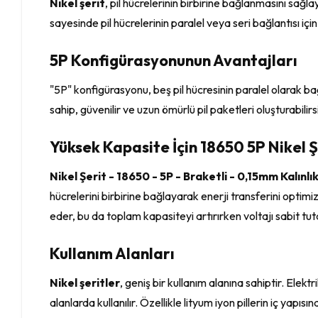
Nikel şerit
, pil hücrelerinin birbirine bağlanmasını sağlay
sayesinde pil hücrelerinin paralel veya seri bağlantısı için
5P Konfigürasyonunun Avantajları
"5P" konfigürasyonu, beş pil hücresinin paralel olarak ba
sahip, güvenilir ve uzun ömürlü pil paketleri oluşturabilir
Yüksek Kapasite İçin 18650 5P Nikel Ş
Nikel Şerit - 18650 - 5P - Braketli - 0,15mm Kalınlı
hücrelerini birbirine bağlayarak enerji transferini optimi
eder, bu da toplam kapasiteyi artırırken voltajı sabit tut
Kullanım Alanları
Nikel şeritler
, geniş bir kullanım alanına sahiptir. Elek
alanlarda kullanılır. Özellikle lityum iyon pillerin iç yapıs