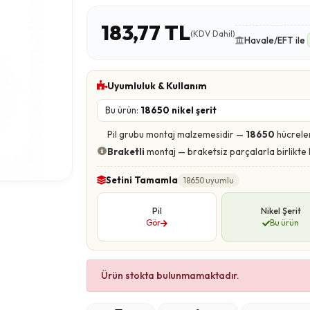
183,77 TL
(KDV Dahil)
Havale/EFT ile
Uyumluluk & Kullanım
Bu ürün:
18650 nikel şerit
Pil grubu montaj malzemesidir —
18650
hücreler
Braketli
montaj — braketsiz parçalarla birlikte 
Setini Tamamla
18650 uyumlu
Pil
Nikel Şerit
Gör
Bu ürün
Ürün stokta bulunmamaktadır.