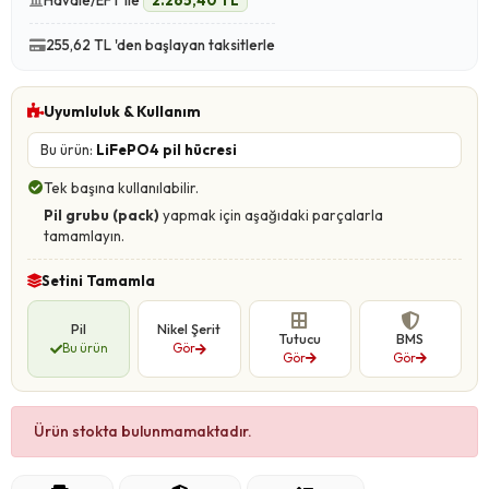
Havale/EFT ile
2.265,40 TL
255,62 TL 'den başlayan taksitlerle
Uyumluluk & Kullanım
Bu ürün:
LiFePO4 pil hücresi
Tek başına kullanılabilir.
Pil grubu (pack)
yapmak için aşağıdaki parçalarla
tamamlayın.
Setini Tamamla
Pil
Nikel Şerit
Tutucu
BMS
Bu ürün
Gör
Gör
Gör
Ürün stokta bulunmamaktadır.