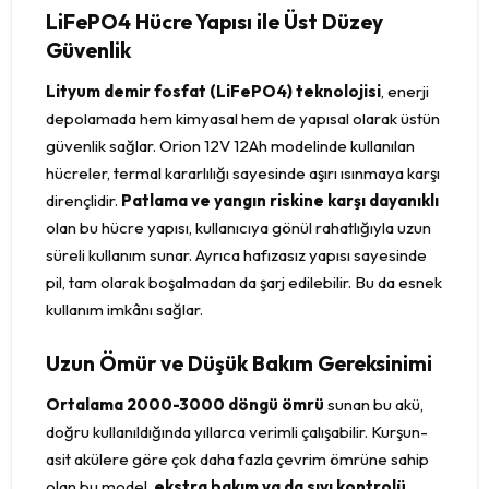
LiFePO4 Hücre Yapısı ile Üst Düzey
Güvenlik
Lityum demir fosfat (LiFePO4) teknolojisi
, enerji
depolamada hem kimyasal hem de yapısal olarak üstün
güvenlik sağlar. Orion 12V 12Ah modelinde kullanılan
hücreler, termal kararlılığı sayesinde aşırı ısınmaya karşı
dirençlidir.
Patlama ve yangın riskine karşı dayanıklı
olan bu hücre yapısı, kullanıcıya gönül rahatlığıyla uzun
süreli kullanım sunar. Ayrıca hafızasız yapısı sayesinde
pil, tam olarak boşalmadan da şarj edilebilir. Bu da esnek
kullanım imkânı sağlar.
Uzun Ömür ve Düşük Bakım Gereksinimi
Ortalama 2000-3000 döngü ömrü
sunan bu akü,
doğru kullanıldığında yıllarca verimli çalışabilir. Kurşun-
asit akülere göre çok daha fazla çevrim ömrüne sahip
olan bu model,
ekstra bakım ya da sıvı kontrolü