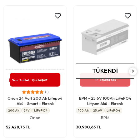
TÜKENDI
Giriş & Sepet
Stokta Yok
Son 1 adet
(1)
Orion 24 Volt 200 Ah Lifepo4
BPM - 25.6V 100Ah LiFePO4
Akü - Smart - Ekranlı
Lityum Akü - Ekranlı
200 Ah
24V
LiFePO4
100 Ah
25.6V
LiFePO4
Orion
BPM
52.428,75 TL
30.980,63 TL