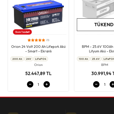
TÜKEND
Son 1 adet
(1)
Giriş & Sepet
Stokta Y
Orion 24 Volt 200 Ah Lifepo4 Akü
BPM - 25.6V 100Ah
- Smart - Ekranlı
Lityum Akü - Ekr
200 Ah
24V
LiFePO4
100 Ah
25.6V
LiFePO
Orion
BPM
52.447,89 TL
30.991,94 