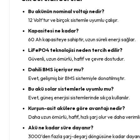
Bu akünün nominal voltajı nedir?
12 Volt’tur ve birçok sistemle uyumlu çalışır.
Kapasitesi ne kadar?
60 Ah kapasiteye sahiptir, uzun süreli enerji sağlar.
LiFePO4 teknolojisi neden tercih edilir?
Güvenli, uzun ömürlü, hafif ve çevre dostudur.
Dahili BMS içeriyor mu?
Evet, gelişmiş bir BMS sistemiyle donatılmıştır.
Bu akü solar sistemlerle uyumlu mu?
Evet, güneş enerjisi sistemlerinde sıkça kullanılır.
Kurşun-asit akülere göre avantajı nedir?
Daha uzun ömürlü, hafif, hızlı şarj olur ve daha verimli
Akü ne kadar süre dayanır?
3000’den fazla şarj-deşarj döngüsüne kadar dayanık