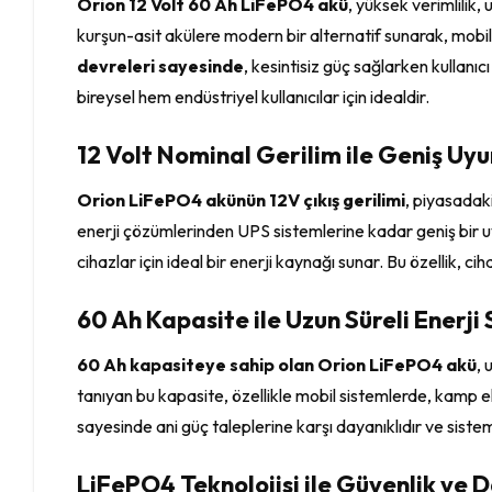
Orion 12 Volt 60 Ah LiFePO4 akü
, yüksek verimlilik,
kurşun-asit akülere modern bir alternatif sunarak, mobil
devreleri sayesinde
, kesintisiz güç sağlarken kullanıc
bireysel hem endüstriyel kullanıcılar için idealdir.
12 Volt Nominal Gerilim ile Geniş Uy
Orion LiFePO4 akünün 12V çıkış gerilimi
, piyasadaki
enerji çözümlerinden UPS sistemlerine kadar geniş bir uy
cihazlar için ideal bir enerji kaynağı sunar. Bu özellik,
60 Ah Kapasite ile Uzun Süreli Enerj
60 Ah kapasiteye sahip olan Orion LiFePO4 akü
, 
tanıyan bu kapasite, özellikle mobil sistemlerde, kamp e
sayesinde ani güç taleplerine karşı dayanıklıdır ve sistem
LiFePO4 Teknolojisi ile Güvenlik ve D