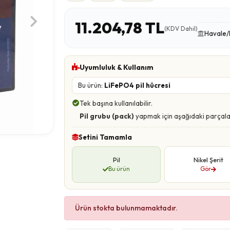
11.204,78 TL
(KDV Dahil)
Havale/
Uyumluluk & Kullanım
Bu ürün:
LiFePO4 pil hücresi
Tek başına kullanılabilir.
Pil grubu (pack)
yapmak için aşağıdaki parçala
Setini Tamamla
Pil
Nikel Şerit
Bu ürün
Gör
Ürün stokta bulunmamaktadır.