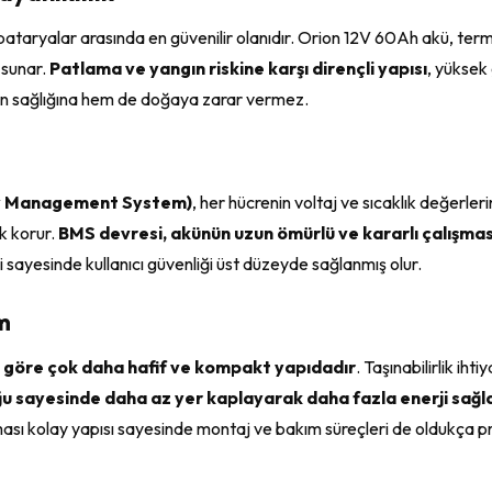
 bataryalar arasında en güvenilir olanıdır. Orion 12V 60Ah akü, term
a sunar.
Patlama ve yangın riskine karşı dirençli yapısı
, yüksek
n sağlığına hem de doğaya zarar vermez.
ery Management System)
, her hücrenin voltaj ve sıcaklık değerlerin
ak korur.
BMS devresi, akünün uzun ömürlü ve kararlı çalışmas
ji sayesinde kullanıcı güvenliği üst düzeyde sağlanmış olur.
m
 göre çok daha hafif ve kompakt yapıdadır
. Taşınabilirlik ih
ğu sayesinde daha az yer kaplayarak daha fazla enerji sağl
ınması kolay yapısı sayesinde montaj ve bakım süreçleri de oldukça pra