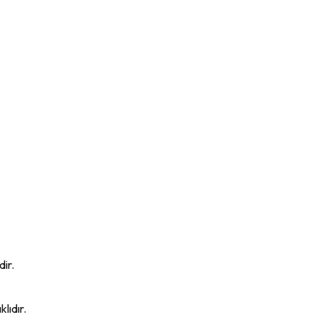
dir.
lıdır.