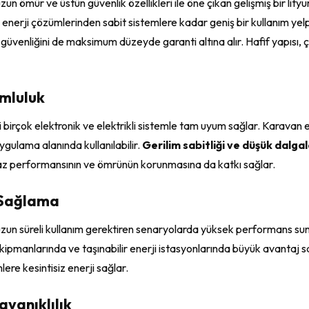
 uzun ömür ve üstün güvenlik özellikleri ile öne çıkan gelişmiş bir li
 enerji çözümlerinden sabit sistemlere kadar geniş bir kullanım yel
ı güvenliğini de maksimum düzeyde garanti altına alır. Hafif yapısı, çe
umluluk
 birçok elektronik ve elektrikli sistemle tam uyum sağlar. Karavan e
gulama alanında kullanılabilir.
Gerilim sabitliği ve düşük dalg
 cihaz performansının ve ömrünün korunmasına da katkı sağlar.
i Sağlama
uzun süreli kullanım gerektiren senaryolarda yüksek performans sun
kipmanlarında ve taşınabilir enerji istasyonlarında büyük avantaj s
lere kesintisiz enerji sağlar.
ayanıklılık