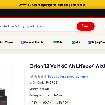
2999 TL Üzeri siparişlerinizde kargo ücretsiz.
Ara
Şarj Cihazı
Gelecek Ürünler
Piller
Akü
Pil Şarj De
Orion 12 Volt 60 Ah Lifepo4 Ak
İlk değerlendirmeyi siz yapın
Ürün Kodu:
P-8962
Marka:
Orion
Kategori:
Lifepo4 Akü
12V
60 Ah
LiFePO4