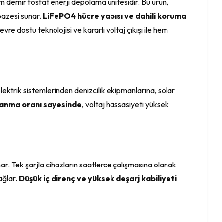
tyum demir fosfat enerji depolama ünitesidir. Bu ürün,
pazesi sunar.
LiFePO4 hücre yapısı ve dahili koruma
vre dostu teknolojisi ve kararlı voltaj çıkışı ile hem
lektrik sistemlerinden denizcilik ekipmanlarına, solar
alanma oranı sayesinde
, voltaj hassasiyeti yüksek
ar. Tek şarjla cihazların saatlerce çalışmasına olanak
ağlar.
Düşük iç direnç ve yüksek deşarj kabiliyeti