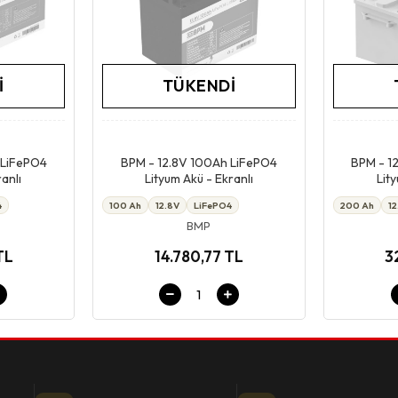
I
TÜKENDI
ok
Stokta Yok
 LiFePO4
BPM - 12.8V 100Ah LiFePO4
BPM - 1
anlı
Lityum Akü - Ekranlı
Lit
4
100 Ah
12.8V
LiFePO4
200 Ah
1
BMP
TL
14.780,77 TL
3