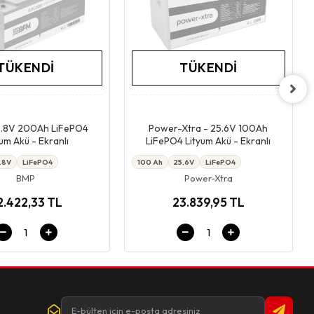
TÜKENDI
TÜKENDI
Stokta Yok
Stokta Yok
2.8V 200Ah LiFePO4
Power-Xtra - 25.6V 100Ah
yum Akü - Ekranlı
LiFePO4 Lityum Akü - Ekranlı
2.8V
LiFePO4
100 Ah
25.6V
LiFePO4
BMP
Power-Xtra
2.422,33 TL
23.839,95 TL