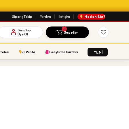
Sipariş Takip
Yardım
İletişim
Neden Biz?
0
Giriş Yap
Sepetim
Üye Ol
YENİ
vreleri
Pil Punta
Geliştirme Kartları
ü