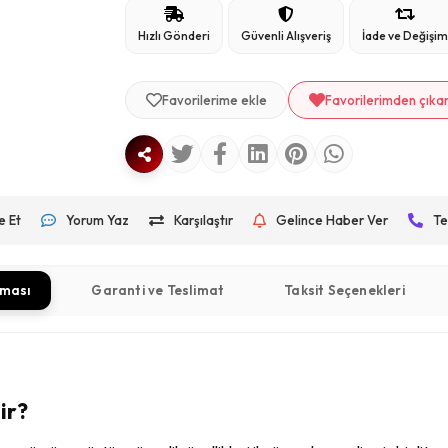
Hızlı Gönderi
Güvenli Alışveriş
İade ve Değişi
Favorilerime ekle
Favorilerimden çıka
e Et
Yorum Yaz
Karşılaştır
Gelince Haber Ver
Te
aması
Garanti ve Teslimat
Taksit Seçenekleri
ir?