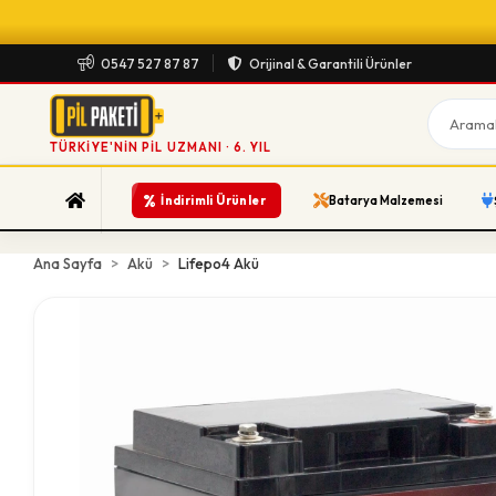
0547 527 87 87
Orijinal & Garantili Ürünler
TÜRKIYE'NIN PIL UZMANI · 6. YIL
%
İndirimli Ürünler
Batarya Malzemesi
Ana Sayfa
Akü
Lifepo4 Akü