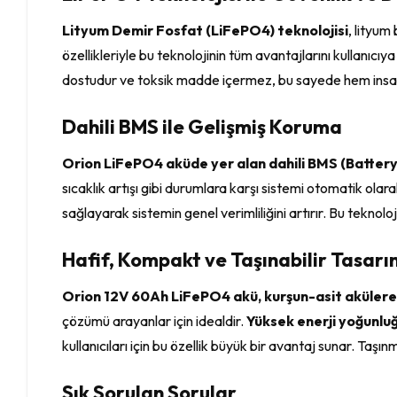
Lityum Demir Fosfat (LiFePO4) teknolojisi
, lityum
özellikleriyle bu teknolojinin tüm avantajlarını kullanıcıy
dostudur ve toksik madde içermez, bu sayede hem insa
Dahili BMS ile Gelişmiş Koruma
Orion LiFePO4 aküde yer alan dahili BMS (Batt
sıcaklık artışı gibi durumlara karşı sistemi otomatik olar
sağlayarak sistemin genel verimliliğini artırır. Bu teknolo
Hafif, Kompakt ve Taşınabilir Tasarı
Orion 12V 60Ah LiFePO4 akü, kurşun-asit akülere
çözümü arayanlar için idealdir.
Yüksek enerji yoğunlu
kullanıcıları için bu özellik büyük bir avantaj sunar. Taş
Sık Sorulan Sorular