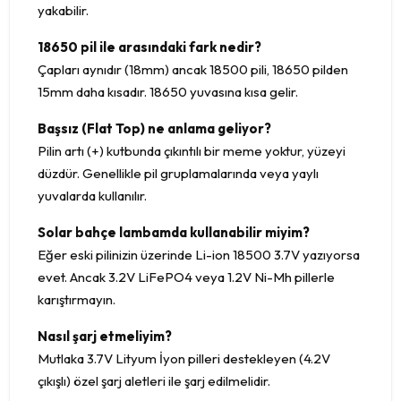
yakabilir.
18650 pil ile arasındaki fark nedir?
Çapları aynıdır (18mm) ancak 18500 pili, 18650 pilden
15mm daha kısadır. 18650 yuvasına kısa gelir.
Başsız (Flat Top) ne anlama geliyor?
Pilin artı (+) kutbunda çıkıntılı bir meme yoktur, yüzeyi
düzdür. Genellikle pil gruplamalarında veya yaylı
yuvalarda kullanılır.
Solar bahçe lambamda kullanabilir miyim?
Eğer eski pilinizin üzerinde Li-ion 18500 3.7V yazıyorsa
evet. Ancak 3.2V LiFePO4 veya 1.2V Ni-Mh pillerle
karıştırmayın.
Nasıl şarj etmeliyim?
Mutlaka 3.7V Lityum İyon pilleri destekleyen (4.2V
çıkışlı) özel şarj aletleri ile şarj edilmelidir.