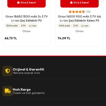
Giriş & Sepet
Giriş & Sepet
(10)
Orion 18650 1500 mAh 3c 3.7V
Orion 14500 900 mAh 3.7V AA
Li-ion Şarj Edilebilir Pil
Li-ion Şarj Edilebilir Kalem Pil
1500 mAh
3.7V
Li-ion
900 mAh
3.7V
Li-ion
Orion
Orion
66,75 TL
74,09 TL
Orijinal & Garantili
Yalnızca orijinal ürün
Hızlı Kargo
Özenli ve hızlı gönderim