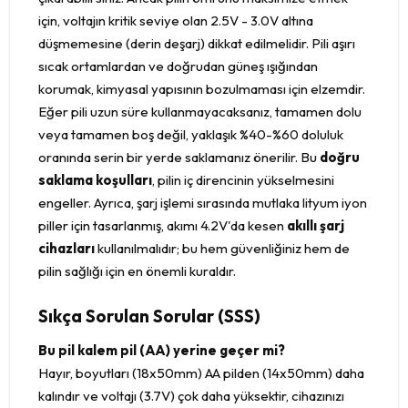
için, voltajın kritik seviye olan 2.5V - 3.0V altına
düşmemesine (derin deşarj) dikkat edilmelidir. Pili aşırı
sıcak ortamlardan ve doğrudan güneş ışığından
korumak, kimyasal yapısının bozulmaması için elzemdir.
Eğer pili uzun süre kullanmayacaksanız, tamamen dolu
veya tamamen boş değil, yaklaşık %40-%60 doluluk
oranında serin bir yerde saklamanız önerilir. Bu
doğru
saklama koşulları
, pilin iç direncinin yükselmesini
engeller. Ayrıca, şarj işlemi sırasında mutlaka lityum iyon
piller için tasarlanmış, akımı 4.2V'da kesen
akıllı şarj
cihazları
kullanılmalıdır; bu hem güvenliğiniz hem de
pilin sağlığı için en önemli kuraldır.
Sıkça Sorulan Sorular (SSS)
Bu pil kalem pil (AA) yerine geçer mi?
Hayır, boyutları (18x50mm) AA pilden (14x50mm) daha
kalındır ve voltajı (3.7V) çok daha yüksektir, cihazınızı