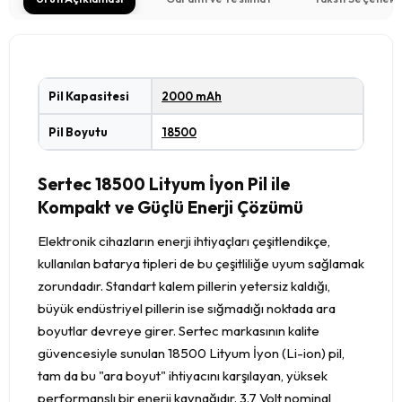
Pil Kapasitesi
2000 mAh
Pil Boyutu
18500
Sertec 18500 Lityum İyon Pil ile
Kompakt ve Güçlü Enerji Çözümü
Elektronik cihazların enerji ihtiyaçları çeşitlendikçe,
kullanılan batarya tipleri de bu çeşitliliğe uyum sağlamak
zorundadır. Standart kalem pillerin yetersiz kaldığı,
büyük endüstriyel pillerin ise sığmadığı noktada ara
boyutlar devreye girer. Sertec markasının kalite
güvencesiyle sunulan 18500 Lityum İyon (Li-ion) pil,
tam da bu "ara boyut" ihtiyacını karşılayan, yüksek
performanslı bir enerji kaynağıdır. 3.7 Volt nominal