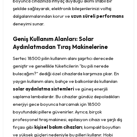
boyunca cihazınıza ihtiyaç duyduğu akımı stabil bir
şekilde sağlayarak, elektronik bileşenlerinizi voltaj
dalgalanmalarından korur ve
uzun süreli performans
deneyimi sunar.
Geniş Kullanım Alanları: Solar
Aydınlatmadan Tıraş Makinelerine
Sertec 18500 pilin kullanım alanı şaşırtıcı derecede
geniştir ve genellikle tüketicilerin "bu pili nerede
bulacağım?" dediği özel cihazlarda karşımıza çıkar. En
yaygın kullanım alanı, bahçe ve balkonlarda kullanılan
solar aydınlatma sistemleri
ve güneş enerjili
saplama lambalardır. Bu cihazlar gündüz depoladıkları
enerjiyi gece boyunca harcamak için 18500
boyutundaki pillere güvenirler. Ayrıca, birçok
profesyonel tıraş makinesi, epilasyon cihazı ve şarjlı diş
fırçası gibi
kişisel bakım cihazları
, kompakt boyutları
ve yüksek güçleri nedeniyle bu pilleri kullanır. Hobi