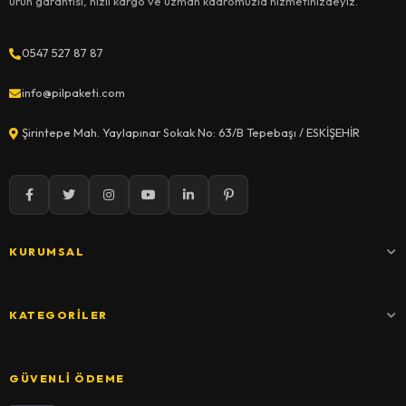
ürün garantisi, hızlı kargo ve uzman kadromuzla hizmetinizdeyiz.
0547 527 87 87
info@pilpaketi.com
Şirintepe Mah. Yaylapınar Sokak No: 63/B Tepebaşı / ESKİŞEHİR
KURUMSAL
KATEGORILER
GÜVENLI ÖDEME