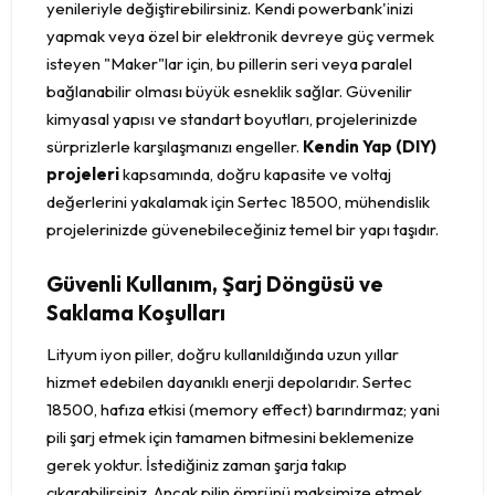
yenileriyle değiştirebilirsiniz. Kendi powerbank'inizi
yapmak veya özel bir elektronik devreye güç vermek
isteyen "Maker"lar için, bu pillerin seri veya paralel
bağlanabilir olması büyük esneklik sağlar. Güvenilir
kimyasal yapısı ve standart boyutları, projelerinizde
sürprizlerle karşılaşmanızı engeller.
Kendin Yap (DIY)
projeleri
kapsamında, doğru kapasite ve voltaj
değerlerini yakalamak için Sertec 18500, mühendislik
projelerinizde güvenebileceğiniz temel bir yapı taşıdır.
Güvenli Kullanım, Şarj Döngüsü ve
Saklama Koşulları
Lityum iyon piller, doğru kullanıldığında uzun yıllar
hizmet edebilen dayanıklı enerji depolarıdır. Sertec
18500, hafıza etkisi (memory effect) barındırmaz; yani
pili şarj etmek için tamamen bitmesini beklemenize
gerek yoktur. İstediğiniz zaman şarja takıp
çıkarabilirsiniz. Ancak pilin ömrünü maksimize etmek