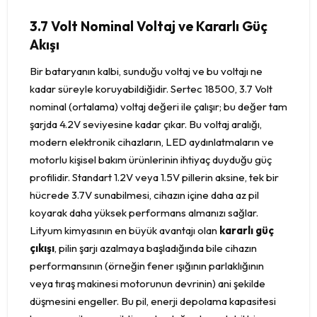
3.7 Volt Nominal Voltaj ve Kararlı Güç
Akışı
Bir bataryanın kalbi, sunduğu voltaj ve bu voltajı ne
kadar süreyle koruyabildiğidir. Sertec 18500, 3.7 Volt
nominal (ortalama) voltaj değeri ile çalışır; bu değer tam
şarjda 4.2V seviyesine kadar çıkar. Bu voltaj aralığı,
modern elektronik cihazların, LED aydınlatmaların ve
motorlu kişisel bakım ürünlerinin ihtiyaç duyduğu güç
profilidir. Standart 1.2V veya 1.5V pillerin aksine, tek bir
hücrede 3.7V sunabilmesi, cihazın içine daha az pil
koyarak daha yüksek performans almanızı sağlar.
Lityum kimyasının en büyük avantajı olan
kararlı güç
çıkışı
, pilin şarjı azalmaya başladığında bile cihazın
performansının (örneğin fener ışığının parlaklığının
veya tıraş makinesi motorunun devrinin) ani şekilde
düşmesini engeller. Bu pil, enerji depolama kapasitesi