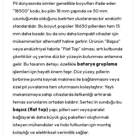
Pil dünyasında isimler genellikle boyutları ifade eder.
"18500" kodu, bu pilin 18 mm çapında ve 50 mm
uzunluğunda olduğunu belirten uluslararası bir endüstri
standardıdır. Bu boyut, popüler 18650 pillerden tam 15
mm daha kısadır, bu da onu daha kompakt cihazlar için
mükemmel bir alternatif haline getirir. Ürünün "Başsız"
veya endüstriyel tabirle "Flat Top" olması, artı kutbunda
çıkıntılı bir uç yerine düz bir yüzeyin bulunması anlamına
gelir. Bu tasarım detayı, özellikle
batarya gruplama
işlemleri için hayati önem taşır. Düz yüzey, pillerin
birbirine punta kaynak makinesi ile bağlanmasını veya
özel pil yuvalarına tam oturmasını kolaylaştırır. Yaylı
mekanizmaya sahip cihazlarda iletkenliği artırarak
temas sorunlarını ortadan kaldırır. Sertec’in sunduğu bu
başsız (flat top)
yapı, pilleri seri veya paralel
bağlayarak daha büyük güç paketleri oluşturmak
isteyen mühendisler ve hobi tutkunları için montaj
kolaylığı ve elektriksel verimlilik sağlar.