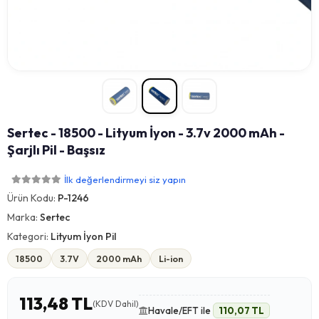
Sertec - 18500 - Lityum İyon - 3.7v 2000 mAh -
Şarjlı Pil - Başsız
İlk değerlendirmeyi siz yapın
Ürün Kodu:
P-1246
Marka:
Sertec
Kategori:
Lityum İyon Pil
18500
3.7V
2000 mAh
Li-ion
113,48 TL
(KDV Dahil)
Havale/EFT ile
110,07 TL