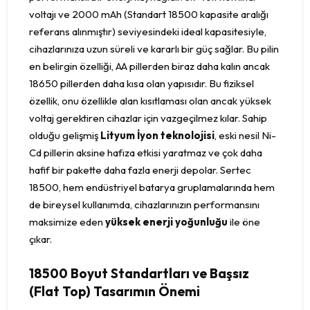
voltajı ve 2000 mAh (Standart 18500 kapasite aralığı
referans alınmıştır) seviyesindeki ideal kapasitesiyle,
cihazlarınıza uzun süreli ve kararlı bir güç sağlar. Bu pilin
en belirgin özelliği, AA pillerden biraz daha kalın ancak
18650 pillerden daha kısa olan yapısıdır. Bu fiziksel
özellik, onu özellikle alan kısıtlaması olan ancak yüksek
voltaj gerektiren cihazlar için vazgeçilmez kılar. Sahip
olduğu gelişmiş
Lityum İyon teknolojisi
, eski nesil Ni-
Cd pillerin aksine hafıza etkisi yaratmaz ve çok daha
hafif bir pakette daha fazla enerji depolar. Sertec
18500, hem endüstriyel batarya gruplamalarında hem
de bireysel kullanımda, cihazlarınızın performansını
maksimize eden
yüksek enerji yoğunluğu
ile öne
çıkar.
18500 Boyut Standartları ve Başsız
(Flat Top) Tasarımın Önemi