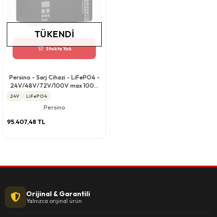
TÜKENDI
Stokta Yok
Persino - Sarj Cihazi - LiFePO4 -
24V/48V/72V/100V max 100A
10kW - Rema 320 Soket
24V
LiFePO4
Persino
95.407,48 TL
Orijinal & Garantili
Yalnızca orijinal ürün