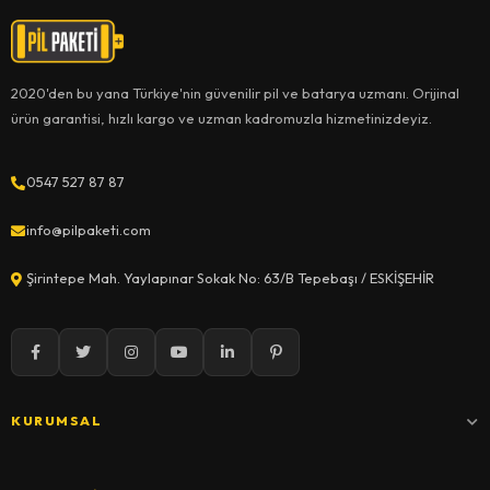
2020'den bu yana Türkiye'nin güvenilir pil ve batarya uzmanı. Orijinal
ürün garantisi, hızlı kargo ve uzman kadromuzla hizmetinizdeyiz.
0547 527 87 87
info@pilpaketi.com
Şirintepe Mah. Yaylapınar Sokak No: 63/B Tepebaşı / ESKİŞEHİR
KURUMSAL