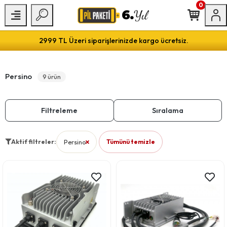
0
2999 TL Üzeri siparişlerinizde kargo ücretsiz.
Persino
9 ürün
Filtreleme
Sıralama
Aktif filtreler:
Persino
Tümünü temizle
filtresini kaldır