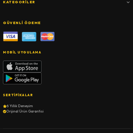
KATEGORILER
GÜVENLI ÖDEME
MOBIL UYGULAMA
SERTIFIKALAR
6 Yıllık Deneyim
Orijinal Ürün Garantisi