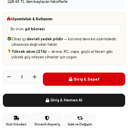
8,45 TL 'den başlayan taksitlerle
Uyumluluk & Kullanım
Bu ürün:
pil hücresi
Cihaz içi
devreli yedek pildir
— koruma devresi üzerindedir,
cihazınıza doğrudan takılır.
Yüksek akım (27A)
— drone, RC, vape, güçlü el feneri gibi
yüksek güç isteyen cihazlar için uygun.
Giriş & Sepet
Giriş & Hemen Al
Hızlı Gönderi
Güvenli Alışveriş
İade ve Değişim