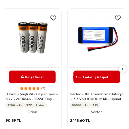
Giriş & Sepet
Giriş & Sepet
Son 2 adet
(2)
Orion - Şarjlı Pil - Lityum İyon -
Sertec - JBL Boombox 1 Batarya
3.7v 2200mAh - 18650 Boy - 5c
- 3.7 Volt 10000 mAh - Uyumlu
- Başlı
Yedek Pil
2200 mAh
3.7V
Li-ion
10000 mAh
3.7V
Orion
Sertec
90,59 TL
2.145,60 TL