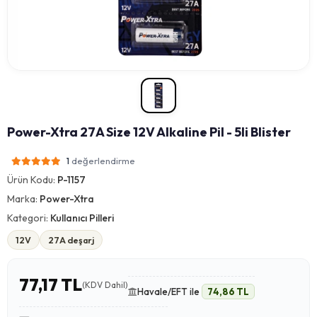
Power-Xtra 27A Size 12V Alkaline Pil - 5li Blister
değerlendirme
1
Ürün Kodu:
P-1157
Marka:
Power-Xtra
Kategori:
Kullanıcı Pilleri
12V
27A deşarj
77,17 TL
(KDV Dahil)
Havale/EFT ile
74,86 TL