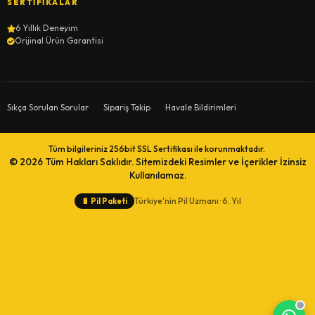
SERTIFIKALAR
6 Yıllık Deneyim
Orijinal Ürün Garantisi
Sıkça Sorulan Sorular
Sipariş Takip
Havale Bildirimleri
Tüm bilgileriniz 256bit SSL Sertifikası ile korunmaktadır.
© 2026
Tüm Hakları Saklıdır. Sitemizdeki Resimler ve İçerikler İzinsiz
Kullanılamaz.
Türkiye'nin Pil Uzmanı · 6. Yıl
🔋
Pil Paketi