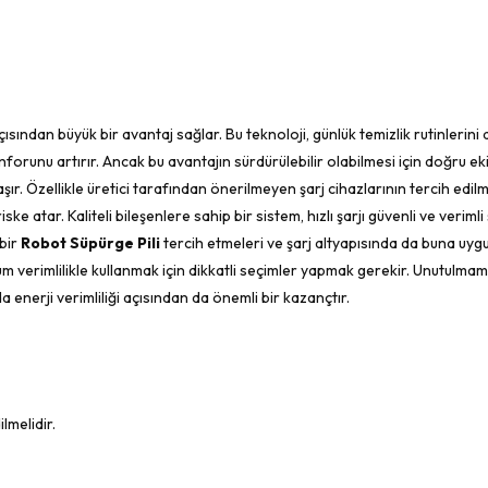
açısından büyük bir avantaj sağlar. Bu teknoloji, günlük temizlik rutinleri
orunu artırır. Ancak bu avantajın sürdürülebilir olabilmesi için doğru e
ır. Özellikle üretici tarafından önerilmeyen şarj cihazlarının tercih edilmes
 atar. Kaliteli bileşenlere sahip bir sistem, hızlı şarjı güvenli ve verimli
 bir
Robot Süpürge Pili
tercih etmeleri ve şarj altyapısında da buna uygu
rimlilikle kullanmak için dikkatli seçimler yapmak gerekir. Unutulmamalı
 enerji verimliliği açısından da önemli bir kazançtır.
lmelidir.