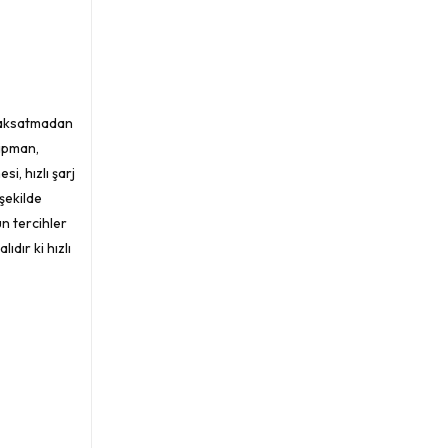
ni aksatmadan
kipman,
i, hızlı şarj
 şekilde
n tercihler
dır ki hızlı