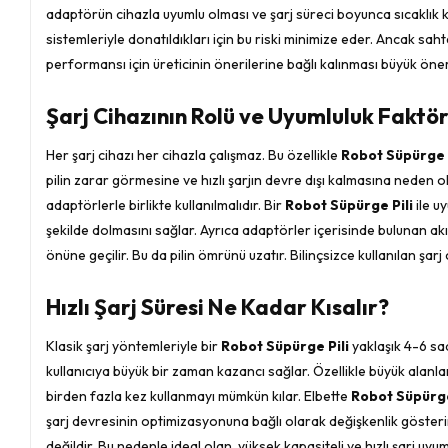
adaptörün cihazla uyumlu olması ve şarj süreci boyunca sıcaklık k
sistemleriyle donatıldıkları için bu riski minimize eder. Ancak sa
performansı için üreticinin önerilerine bağlı kalınması büyük önem
Şarj Cihazının Rolü ve Uyumluluk Faktör
Her şarj cihazı her cihazla çalışmaz. Bu özellikle
Robot Süpürge P
pilin zarar görmesine ve hızlı şarjın devre dışı kalmasına neden ol
adaptörlerle birlikte kullanılmalıdır. Bir
Robot Süpürge Pili
ile u
şekilde dolmasını sağlar. Ayrıca adaptörler içerisinde bulunan akıl
önüne geçilir. Bu da pilin ömrünü uzatır. Bilinçsizce kullanılan şa
Hızlı Şarj Süresi Ne Kadar Kısalır?
Klasik şarj yöntemleriyle bir
Robot Süpürge Pili
yaklaşık 4-6 saat
kullanıcıya büyük bir zaman kazancı sağlar. Özellikle büyük alanla
birden fazla kez kullanmayı mümkün kılar. Elbette
Robot Süpürge
şarj devresinin optimizasyonuna bağlı olarak değişkenlik gösterir
değildir. Bu nedenle ideal olan, yüksek kapasiteli ve hızlı şarj uy