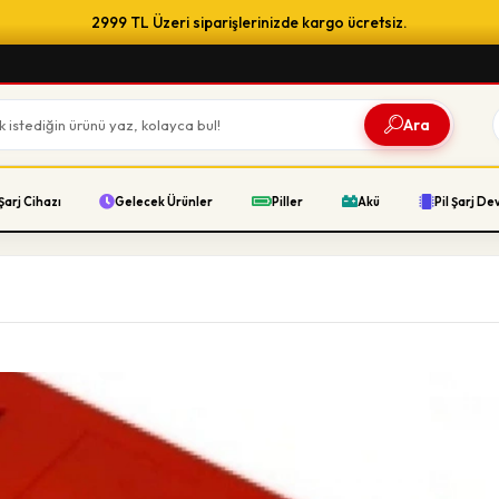
2999 TL Üzeri siparişlerinizde kargo ücretsiz.
Ara
Şarj Cihazı
Gelecek Ürünler
Piller
Akü
Pil Şarj De