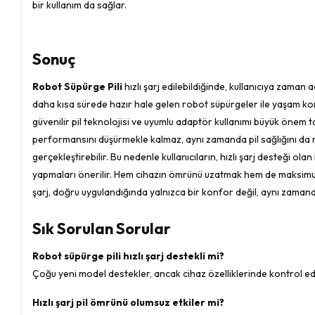
bir kullanım da sağlar.
Sonuç
Robot Süpürge Pili
hızlı şarj edilebildiğinde, kullanıcıya zaman 
daha kısa sürede hazır hale gelen robot süpürgeler ile yaşam konf
güvenilir pil teknolojisi ve uyumlu adaptör kullanımı büyük önem taş
performansını düşürmekle kalmaz, aynı zamanda pil sağlığını da riske
gerçekleştirebilir. Bu nedenle kullanıcıların, hızlı şarj desteği olan
yapmaları önerilir. Hem cihazın ömrünü uzatmak hem de maksimum ve
şarj, doğru uygulandığında yalnızca bir konfor değil, aynı zamanda
Sık Sorulan Sorular
Robot süpürge pili hızlı şarj destekli mi?
Çoğu yeni model destekler, ancak cihaz özelliklerinde kontrol edi
Hızlı şarj pil ömrünü olumsuz etkiler mi?