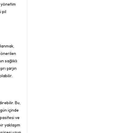
l yönetim
 pil
ullanmak,
n önerilen
n sağlıklı
ırı şarjın
labilir.
rebilir. Bu,
 gün içinde
apasitesi ve
bir yaklaşım
 süresi uzun