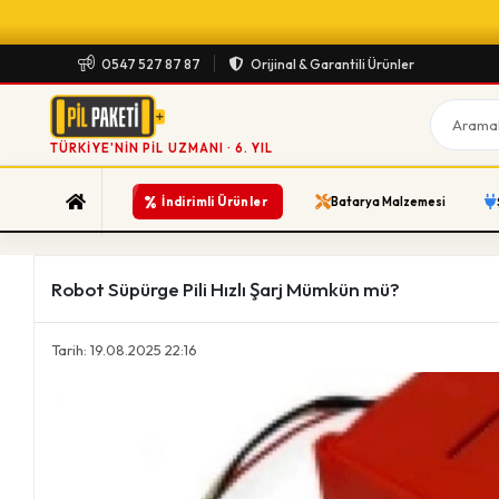
0547 527 87 87
Orijinal & Garantili Ürünler
TÜRKIYE'NIN PIL UZMANI · 6. YIL
%
İndirimli Ürünler
Batarya Malzemesi
Robot Süpürge Pili Hızlı Şarj Mümkün mü?
Tarih: 19.08.2025 22:16