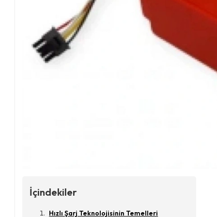
İçindekiler
Hızlı Şarj Teknolojisinin Temelleri