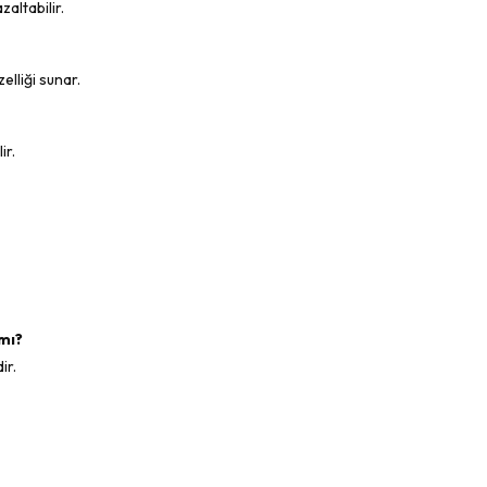
zaltabilir.
elliği sunar.
ir.
 mı?
ir.