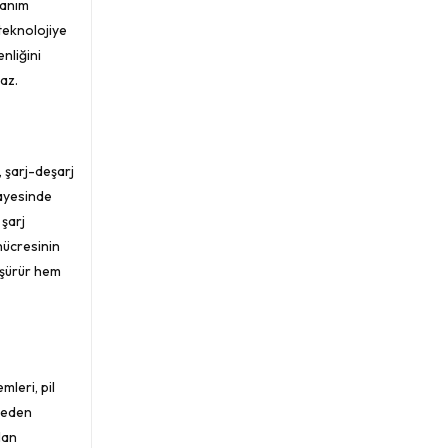
nanım
 teknolojiye
nliğini
az.
, şarj-deşarj
sayesinde
 şarj
 hücresinin
düşürür hem
mleri, pil
 neden
ılan