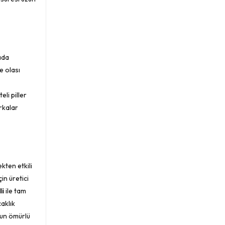
sada
e olası
li piller
rkalar
kten etkili
in üretici
li
ile tam
caklık
zun ömürlü