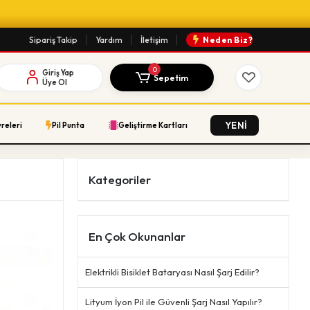
Sipariş Takip
Yardım
İletişim
Neden Biz?
0
Giriş Yap
Sepetim
Üye Ol
YENİ
vreleri
Pil Punta
Geliştirme Kartları
Kategoriler
En Çok Okunanlar
Elektrikli Bisiklet Bataryası Nasıl Şarj Edilir?
Lityum İyon Pil ile Güvenli Şarj Nasıl Yapılır?