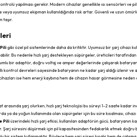
ontrolü yapılması gerekir. Modern cihazlar genellikle ısı sensörleri ve pi
hte veya uyumsuz ekipman kullanıldığında risk artar. Güvenli ve uzun ömürlü
 taşır.
leri
ili
gibi özel pil sistemlerinde daha da kritiktir. Uyumsuz bir şarj cihazı k
abilir. Bu nedenle hızlı şarj destekleyen süpürgeler, üreticileri tarafında
yumlu bir adaptör, doğru voltaj ve amper değerlerinde çalışarak bataryanı
lı kontrol devreleri sayesinde bataryanın ne kadar şarj aldığı izlenir ve aş
rj cihazları ise hem enerji kaybına hem de cihazın hasar görmesine neden o
 arasında şarj olurken, hızlı şarj teknolojisi bu süreyi 1-2 saate kadar indi
rda ya da yoğun kullanımda olan süpürgeler için bu süre kısalması, cihazı
 Pili
üzerindeki hızlı şarj etkisi, kullanılan adaptörün gücü, bataryanın k
. Şarj süresini düşürmek için pil kapasitesinden fedakarlık etmek doğru 
umlu bir sistem kullanmaktır. Böylece hem şarj süresi kısalır hem de çalışma