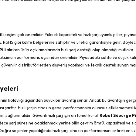
li
seçimi çok önemlidir. Yüksek kapasiteli ve hızlı şarj uyumlu piller, piya
 RoHS gibi kalite belgelerine sahiptir ve üretici garantisiyle gelir. Böylec
ili
alırken ürün açıklamalarında hızlı şarj desteği olup olmadığı mutlaka
maksimum performans açısından önemlidir. Piyasadaki sahte ve düşük kalite
güvenilir distribütörlerden alışveriş yapılmalı ve teknik destek sunan ma
yeleri
anım kolaylığı açısından büyük bir avantaj sunar. Ancak bu avantajın gerçe
sı şarttır. Hızlı şarjın cihazın genel performansını olumsuz etkilememesi iç
 sağlanmalıdır. Güvenli hızlı şarj için en temel kural,
Robot Süpürge Pi
, sadece şarj süresine odaklanmak yerine pilin çevrim ömrü, kapasitesi ve sı
 Doğru seçimler yapıldığında hızlı şarj, cihazın performansını artırırken u