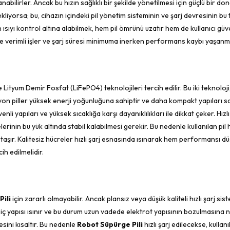
abilirler. Ancak bu hızın sağlıklı bir şekilde yönetilmesi için güçlü bir do
stekliyorsa; bu, cihazın içindeki pil yönetim sisteminin ve şarj devresinin bu
 ısıyı kontrol altına alabilmek, hem pil ömrünü uzatır hem de kullanıcı güve
ce verimli işler ve şarj süresi minimuma inerken performans kaybı yaşanm
Lityum Demir Fosfat (LiFePO4) teknolojileri tercih edilir. Bu iki teknoloji
m-İyon piller yüksek enerji yoğunluğuna sahiptir ve daha kompakt yapıları 
li yapıları ve yüksek sıcaklığa karşı dayanıklılıkları ile dikkat çeker. Hızlı
erinin bu yük altında stabil kalabilmesi gerekir. Bu nedenle kullanılan pil
 taşır. Kalitesiz hücreler hızlı şarj esnasında ısınarak hem performansı 
cih edilmelidir.
ili
için zararlı olmayabilir. Ancak plansız veya düşük kaliteli hızlı şarj siste
n iç yapısı ısınır ve bu durum uzun vadede elektrot yapısının bozulmasına
esini kısaltır. Bu nedenle
Robot Süpürge Pili
hızlı şarj edilecekse, kullan