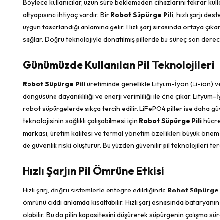
Böylece kullanıcılar, uzun süre beklemeden cihazlarını tekrar kullan
altyapısına ihtiyaç vardır. Bir
Robot Süpürge Pili
, hızlı şarjı de
uygun tasarlandığı anlamına gelir. Hızlı şarj sırasında ortaya çıkan
sağlar. Doğru teknolojiyle donatılmış pillerde bu süreç son dere
Günümüzde Kullanılan Pil Teknolojileri
Robot Süpürge Pili
üretiminde genellikle Lityum-İyon (Li-ion) ve 
döngüsüne dayanıklılığı ve enerji verimliliği ile öne çıkar. Lityu
robot süpürgelerde sıkça tercih edilir. LiFePO4 piller ise daha güven
teknolojisinin sağlıklı çalışabilmesi için
Robot Süpürge Pili
hücrel
markası, üretim kalitesi ve termal yönetim özellikleri büyük önem
de güvenlik riski oluşturur. Bu yüzden güvenilir pil teknolojileri ter
Hızlı Şarjın Pil Ömrüne Etkisi
Hızlı şarj, doğru sistemlerle entegre edildiğinde
Robot Süpürge P
ömrünü ciddi anlamda kısaltabilir. Hızlı şarj esnasında bataryanı
olabilir. Bu da pilin kapasitesini düşürerek süpürgenin çalışma sür