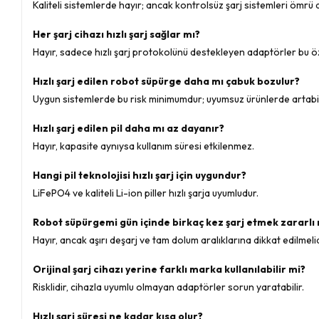
Kaliteli sistemlerde hayır; ancak kontrolsüz şarj sistemleri ömrü a
Her şarj cihazı hızlı şarj sağlar mı?
Hayır, sadece hızlı şarj protokolünü destekleyen adaptörler bu öz
Hızlı şarj edilen robot süpürge daha mı çabuk bozulur?
Uygun sistemlerde bu risk minimumdur; uyumsuz ürünlerde artabil
Hızlı şarj edilen pil daha mı az dayanır?
Hayır, kapasite aynıysa kullanım süresi etkilenmez.
Hangi pil teknolojisi hızlı şarj için uygundur?
LiFePO4 ve kaliteli Li-ion piller hızlı şarja uyumludur.
Robot süpürgemi gün içinde birkaç kez şarj etmek zararlı
Hayır, ancak aşırı deşarj ve tam dolum aralıklarına dikkat edilmelid
Orijinal şarj cihazı yerine farklı marka kullanılabilir mi?
Risklidir, cihazla uyumlu olmayan adaptörler sorun yaratabilir.
Hızlı şarj süresi ne kadar kısa olur?