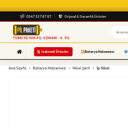
0547 527 87 87
Orijinal & Garantili Ürünler
TÜRKIYE'NIN PIL UZMANI · 6. YIL
%
İndirimli Ürünler
Batarya Malzemesi
Ana Sayfa
Batarya Malzemesi
Nikel Şerit
1p Nikel