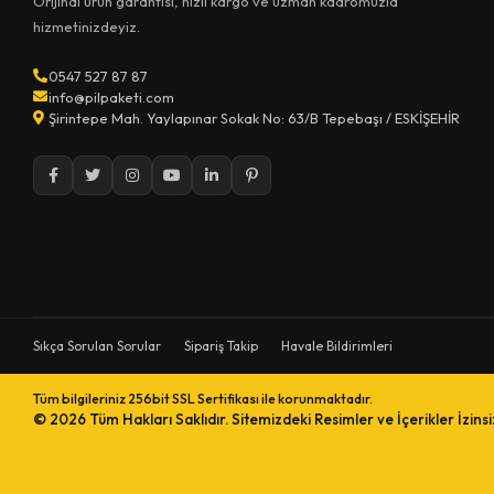
Orijinal ürün garantisi, hızlı kargo ve uzman kadromuzla
hizmetinizdeyiz.
0547 527 87 87
info@pilpaketi.com
Şirintepe Mah. Yaylapınar Sokak No: 63/B Tepebaşı / ESKİŞEHİR
Sıkça Sorulan Sorular
Sipariş Takip
Havale Bildirimleri
Tüm bilgileriniz 256bit SSL Sertifikası ile korunmaktadır.
© 2026
Tüm Hakları Saklıdır. Sitemizdeki Resimler ve İçerikler İzins