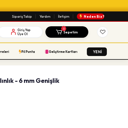
Sipariş Takip
Yardım
İletişim
Neden Biz?
0
Giriş Yap
Sepetim
Üye Ol
YENİ
vreleri
Pil Punta
Geliştirme Kartları
lınlık - 6 mm Genişlik