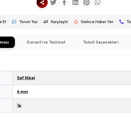
e Et
Yorum Yaz
Karşılaştır
Gelince Haber Ver
Te
aması
Garanti ve Teslimat
Taksit Seçenekleri
Saf Nikel
6 mm
1p