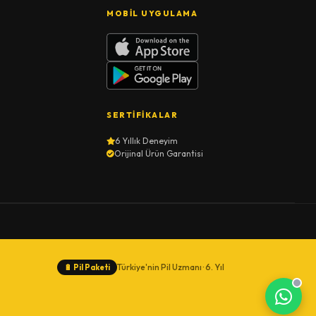
MOBIL UYGULAMA
SERTIFIKALAR
6 Yıllık Deneyim
Orijinal Ürün Garantisi
Türkiye'nin Pil Uzmanı · 6. Yıl
🔋
Pil Paketi