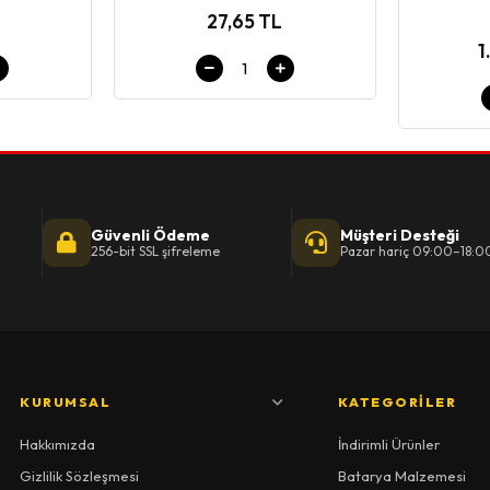
27,65 TL
1
Güvenli Ödeme
Müşteri Desteği
256-bit SSL şifreleme
Pazar hariç 09:00–18:0
KURUMSAL
KATEGORILER
Hakkımızda
İndirimli Ürünler
Gizlilik Sözleşmesi
Batarya Malzemesi