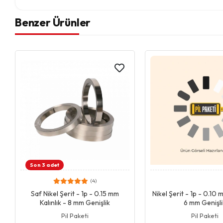
Benzer Ürünler
Son 3 adet
(4)
Giriş & Sepet
Giriş & Se
Saf Nikel Şerit - 1p - 0.15 mm
Nikel Şerit - 1p - 0.10 
Kalınlık - 8 mm Genişlik
6 mm Genişli
Pil Paketi
Pil Paketi