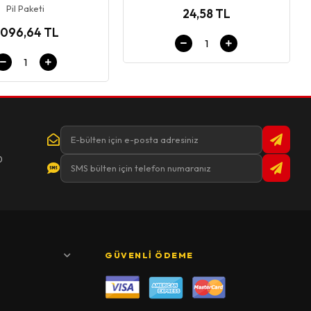
Pil Paketi
24,58 TL
.096,64 TL
0
GÜVENLI ÖDEME