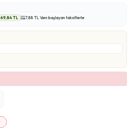
69,84 TL
7,88 TL 'den başlayan taksitlerle
m
r