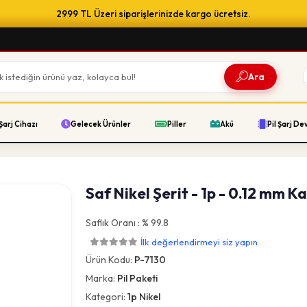
2999 TL Üzeri siparişlerinizde kargo ücretsiz.
Ara
Şarj Cihazı
Gelecek Ürünler
Piller
Akü
Pil Şarj De
Saf Nikel Şerit - 1p - 0.12 mm Ka
Saflık Oranı : % 99.8
İlk değerlendirmeyi siz yapın
Ürün Kodu:
P-7130
Marka:
Pil Paketi
Kategori:
1p Nikel