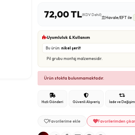
72,00 TL
(KDV Dahil)
Havale/EFT ile
Uyumluluk & Kullanım
Bu ürün:
nikel şerit
Pil grubu montaj malzemesidir.
Ürün stokta bulunmamaktadır.
Hızlı Gönderi
Güvenli Alışveriş
İade ve Değişi
Favorilerime ekle
Favorilerimden çıka