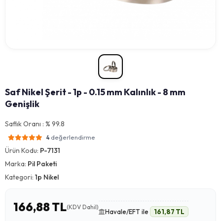
Saf Nikel Şerit - 1p - 0.15 mm Kalınlık - 8 mm
Genişlik
Saflık Oranı : % 99.8
değerlendirme
4
Ürün Kodu:
P-7131
Marka:
Pil Paketi
Kategori:
1p Nikel
166,88 TL
(KDV Dahil)
Havale/EFT ile
161,87 TL