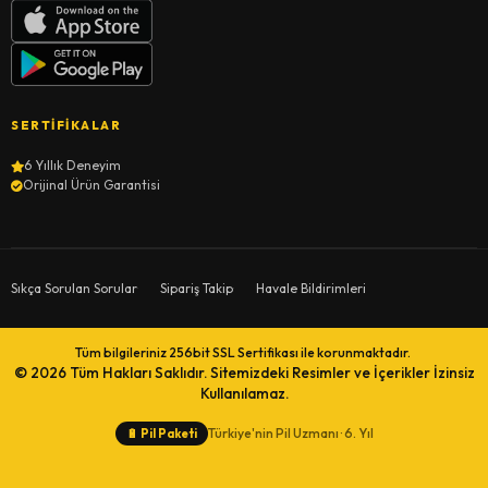
SERTIFIKALAR
6 Yıllık Deneyim
Orijinal Ürün Garantisi
Sıkça Sorulan Sorular
Sipariş Takip
Havale Bildirimleri
Tüm bilgileriniz 256bit SSL Sertifikası ile korunmaktadır.
© 2026
Tüm Hakları Saklıdır. Sitemizdeki Resimler ve İçerikler İzinsiz
Kullanılamaz.
Türkiye'nin Pil Uzmanı · 6. Yıl
🔋
Pil Paketi