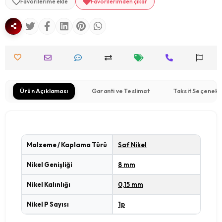
Favorilerime ekle
Favorilerimden çıkar
Ürün Açıklaması
Garanti ve Teslimat
Taksit Seçenekl
Malzeme / Kaplama Türü
Saf Nikel
Nikel Genişliği
8 mm
Nikel Kalınlığı
0,15 mm
Nikel P Sayısı
1p