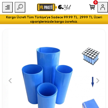
0
Kargo Ücreti Tüm Türkiye'ye Sadece 99.99 TL. 2999 TL Üzeri
siparişlerinizde kargo ücretsiz.