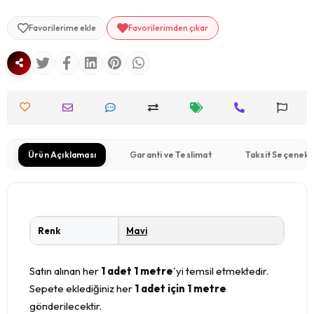
Favorilerime ekle
Favorilerimden çıkar
Ürün Açıklaması
Garanti ve Teslimat
Taksit Seçenekl
Renk
Mavi
Satın alınan her
1 adet 1 metre
'yi temsil etmektedir.
Sepete eklediğiniz her
1 adet için 1 metre
gönderilecektir.