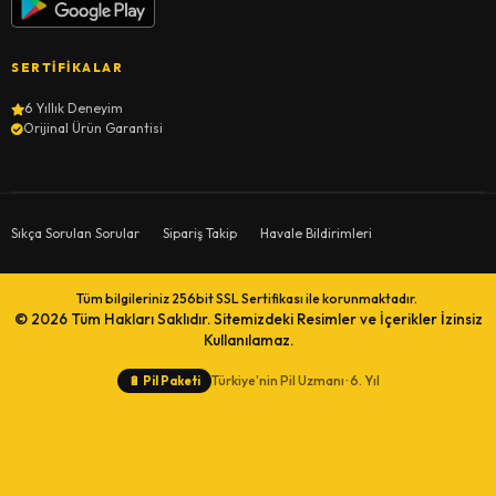
SERTIFIKALAR
6 Yıllık Deneyim
Orijinal Ürün Garantisi
Sıkça Sorulan Sorular
Sipariş Takip
Havale Bildirimleri
Tüm bilgileriniz 256bit SSL Sertifikası ile korunmaktadır.
© 2026
Tüm Hakları Saklıdır. Sitemizdeki Resimler ve İçerikler İzinsiz
Kullanılamaz.
Türkiye'nin Pil Uzmanı · 6. Yıl
🔋
Pil Paketi