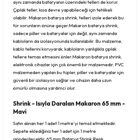
aynı zamanda bataryanın üzerindeki telleri de korur.
Çıplak teller, kısa devre yapabileceği için tehlikeli
olabilir. Makaron batarya shrink, telleri izole ederek bu
tür sorunların önüne geçer.Makaron batarya shrink,
sadece piller ve bataryalar için değil, aynı zamanda
kabloların da izolasyonunda kullanılabilir. Bu malzeme,
kablo tellerini koruyarak, kabloların yanlışlıkla çıplak
tellere temas etmesini önler.Makaron batarya shrink,
elektronik cihazlar için çok önemli bir malzemedir. PVC
malzemeden yapılan bu tüpler, piller ve bataryalar için
güvenli bir izolasyon sağlar ve cihazın daha uzun
ömürlü olmasına yardımcı olur.
Shrink - Isıyla Daralan Makaron 65 mm -
Mavi
Satın alınan her 1 adet 1 metre'yi temsil etmektedir.
Sepete eklediğiniz her 1 adet için 1 metre
gönderilecektir. 65 mm Batarya Shrink Renk