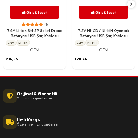
Giriş & Sepet
Giriş & Sepet
(1)
7.4V Li-ion SM-3P Soket Drone
7.2V NI-CD / NI-MH Oyuncak
Bataryası USB Şarj Kablosu
Bataryası USB Şarj Kablosu
7.4V
Li-ion
7.2V
Ni-MH
OEM
OEM
214,56 TL
128,74 TL
Orijinal & Garantili
Yalnızca orijinal ürün
Hızlı Kargo
Özenli ve hızlı gönderim