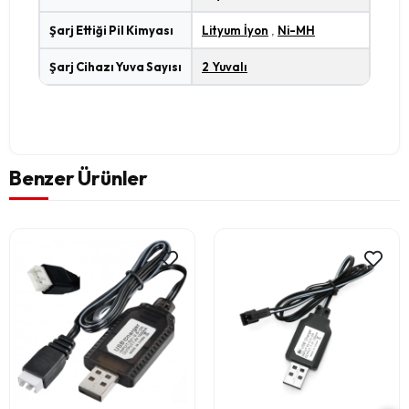
Şarj Ettiği Pil Kimyası
Lityum İyon
,
Ni-MH
Şarj Cihazı Yuva Sayısı
2 Yuvalı
Benzer Ürünler