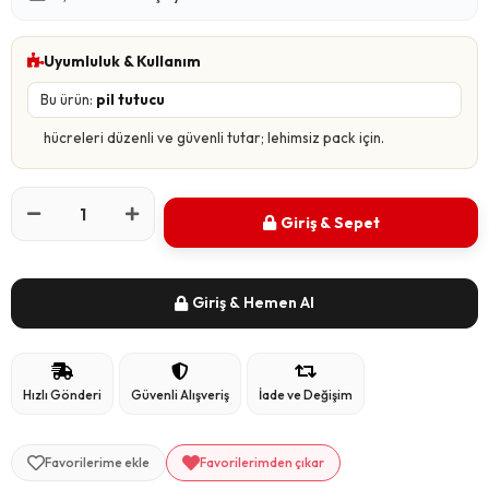
Uyumluluk & Kullanım
Bu ürün:
pil tutucu
hücreleri düzenli ve güvenli tutar; lehimsiz pack için.
Giriş & Sepet
Giriş & Hemen Al
Hızlı Gönderi
Güvenli Alışveriş
İade ve Değişim
Favorilerime ekle
Favorilerimden çıkar