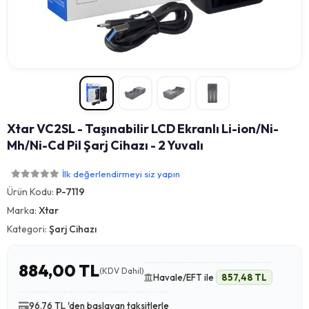
Xtar VC2SL - Taşınabilir LCD Ekranlı Li-ion/Ni-
Mh/Ni-Cd Pil Şarj Cihazı - 2 Yuvalı
İlk değerlendirmeyi siz yapın
Ürün Kodu:
P-7119
Marka:
Xtar
Kategori:
Şarj Cihazı
884,00 TL
(KDV Dahil)
Havale/EFT ile
857,48 TL
96,76 TL 'den başlayan taksitlerle