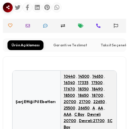
Ürün Açıklaması
Garanti ve Teslimat
Taksit Seçenekl
10440
,
14500
,
14650
,
16340
,
17335
,
17500
,
17670
,
18350
,
18490
,
18500
,
18650
,
18700
,
Şarj Ettiği Pil Ebatları
20700
,
21700
,
22650
,
25500
,
26650
,
A
,
AA
,
AAA
,
C Boy
,
Devreli
20700
,
Devreli 21700
,
SC
Boy