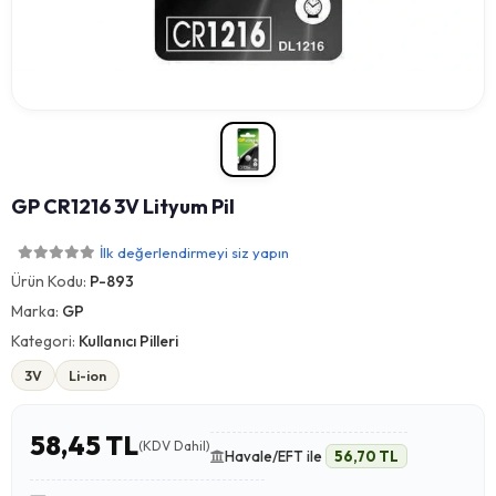
GP CR1216 3V Lityum Pil
İlk değerlendirmeyi siz yapın
Ürün Kodu:
P-893
Marka:
GP
Kategori:
Kullanıcı Pilleri
3V
Li-ion
58,45 TL
(KDV Dahil)
Havale/EFT ile
56,70 TL