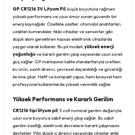
GP CR1216 3V Lityum Pil
, küçük boyutuna rağmen
yüksek performans ve uzun ömür sunan güvenilir bir
enerji kaynağıdır. Özellikle saatler, otomobil anahtarları,
uzaktan kumandalar, tıbbi cihazlar ve sensörler gibi
düşük akım gerektiren hassas elektronik cihazlarda
yaygın olarak kullanılır. Bu pil modeli,
yüksek enerji
yoğunluğu
ve kararlı gerilim çıkışı sayesinde uzun süreli
güç sağlar. GP markasının kalite standartlarıyla üretilen
bu ürün, sızıntı direnci, çevresel dayanıklılığı ve güvenliği
ile öne çıkar. Hafif ve kompakt yapısı, hem bireysel hem
profesyonel kullanımlarda yüksek verimlilik sağlar.
Yüksek Performans ve Kararlı Gerilim
CR1216 tipi lityum pil
, 3 volt nominal gerilim değeriyle
uzun süre boyunca sabit enerji çıkışı sağlar. Bu sabit
gerilim özelliği, elektronik devrelerin kararlı çalışmasını
destekler. Pilin düşük iç direnci sayesinde cihazlar anlık