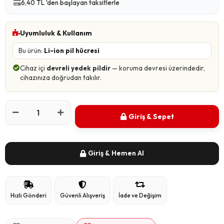
6,40 TL 'den başlayan taksitlerle
Uyumluluk & Kullanım
Bu ürün:
Li-ion pil hücresi
Cihaz içi
devreli yedek pildir
— koruma devresi üzerindedir,
cihazınıza doğrudan takılır.
Giriş & Sepet
Giriş & Hemen Al
Hızlı Gönderi
Güvenli Alışveriş
İade ve Değişim