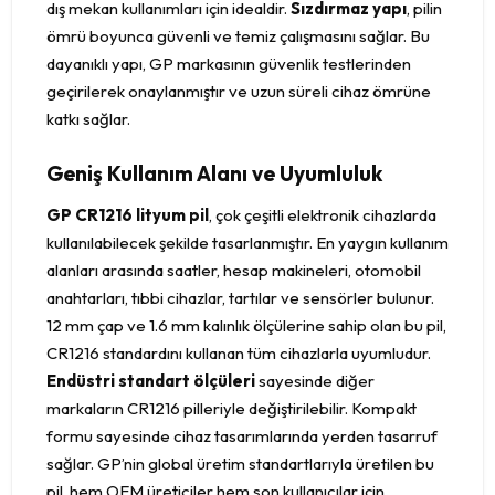
dış mekan kullanımları için idealdir.
Sızdırmaz yapı
, pilin
ömrü boyunca güvenli ve temiz çalışmasını sağlar. Bu
dayanıklı yapı, GP markasının güvenlik testlerinden
geçirilerek onaylanmıştır ve uzun süreli cihaz ömrüne
katkı sağlar.
Geniş Kullanım Alanı ve Uyumluluk
GP CR1216 lityum pil
, çok çeşitli elektronik cihazlarda
kullanılabilecek şekilde tasarlanmıştır. En yaygın kullanım
alanları arasında saatler, hesap makineleri, otomobil
anahtarları, tıbbi cihazlar, tartılar ve sensörler bulunur.
12 mm çap ve 1.6 mm kalınlık ölçülerine sahip olan bu pil,
CR1216 standardını kullanan tüm cihazlarla uyumludur.
Endüstri standart ölçüleri
sayesinde diğer
markaların CR1216 pilleriyle değiştirilebilir. Kompakt
formu sayesinde cihaz tasarımlarında yerden tasarruf
sağlar. GP’nin global üretim standartlarıyla üretilen bu
pil, hem OEM üreticiler hem son kullanıcılar için