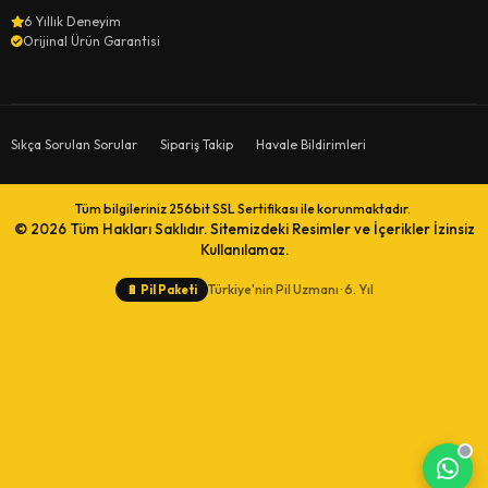
6 Yıllık Deneyim
Orijinal Ürün Garantisi
Sıkça Sorulan Sorular
Sipariş Takip
Havale Bildirimleri
Tüm bilgileriniz 256bit SSL Sertifikası ile korunmaktadır.
© 2026
Tüm Hakları Saklıdır. Sitemizdeki Resimler ve İçerikler İzinsiz
Kullanılamaz.
Türkiye'nin Pil Uzmanı · 6. Yıl
🔋
Pil Paketi