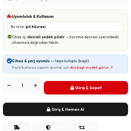
Uyumluluk & Kullanım
Bu ürün:
pil hücresi
Cihaz içi
devreli yedek pildir
— koruma devresi üzerindedir,
cihazınıza doğrudan takılır.
Cihaz & şarj uyumlu
— tepe kutuplu (başlı).
Pack/batarya yapımı (punta) için
düz başlı modeli görün
↗
Giriş & Sepet
Giriş & Hemen Al