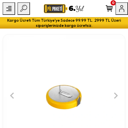
0
Kargo Ücreti Tüm Türkiye'ye Sadece 99.99 TL. 2999 TL Üzeri
siparişlerinizde kargo ücretsiz.