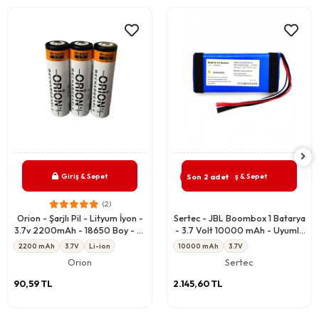
Giriş & Sepet
Giriş & Sepet
Son 2 adet
(2)
Orion - Şarjlı Pil - Lityum İyon -
Sertec - JBL Boombox 1 Batarya
3.7v 2200mAh - 18650 Boy - 5c
- 3.7 Volt 10000 mAh - Uyumlu
- Başlı
Yedek Pil
2200 mAh
3.7V
Li-ion
10000 mAh
3.7V
Orion
Sertec
90,59 TL
2.145,60 TL