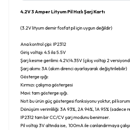
4.2V 3 Amper Lityum Pil Hızlı Şarj Kartı
(3.2V lityum demir fosfat pil için uygun değildir)
Ana kontrol çipi: IP2312
Giriş voltajı: 4.5 ila 5.5V
Şarj kesme gerilimi: 4.2V/4.35V (çıkış voltajı 2 versiyo
Şarj akımı: 3A (akım direnci ayarlayarak değiştirilebilir)
Gösterge ışığı:
Kırmızı: çalışma göstergesi
Mavi: tam gösterge ışığı.
Not: bu ürün güç göstergesi fonksiyonu yoktur, pil koru
Dönüşüm verimliliği: 3A 93%, 2A 94%, 1A 95% (sadece ref
IP2312 tam bir CC/CV şarj modunu benimser.
Pil voltajı 3V altında ise, 100mA ile canlandırmaya çalışı