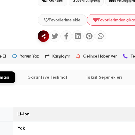
Hızlı Gönderi
Güvenli Alışveriş
İade ve Değişi
Favorilerime ekle
Favorilerimden çıka
e Et
Yorum Yaz
Karşılaştır
Gelince Haber Ver
Te
aması
Garanti ve Teslimat
Taksit Seçenekleri
Li-Ion
Yok