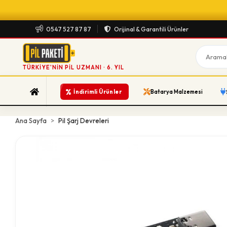
0547 527 87 87
Orijinal & Garantili Ürünler
TÜRKIYE'NIN PIL UZMANI · 6. YIL
%
İndirimli Ürünler
Batarya Malzemesi
Ana Sayfa
Pil Şarj Devreleri