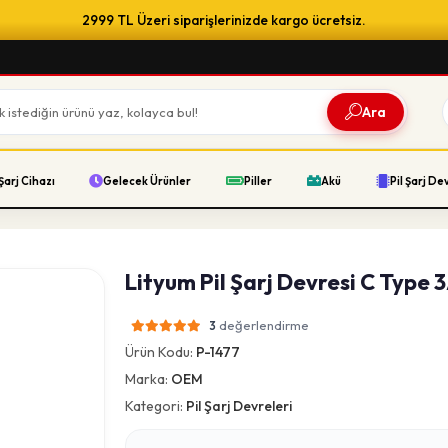
2999 TL Üzeri siparişlerinizde kargo ücretsiz.
Ara
Şarj Cihazı
Gelecek Ürünler
Piller
Akü
Pil Şarj De
Lityum Pil Şarj Devresi C Type 
değerlendirme
3
Ürün Kodu:
P-1477
Marka:
OEM
Kategori:
Pil Şarj Devreleri