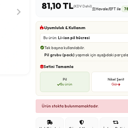
81,10 TL
(KDV Dahil)
Havale/EFT ile
7
Uyumluluk & Kullanım
Bu ürün:
Li-ion pil hücresi
Tek başına kullanılabilir.
Pil grubu (pack)
yapmak için aşağıdaki parçala
Setini Tamamla
Pil
Nikel Şerit
Bu ürün
Gör
Ürün stokta bulunmamaktadır.