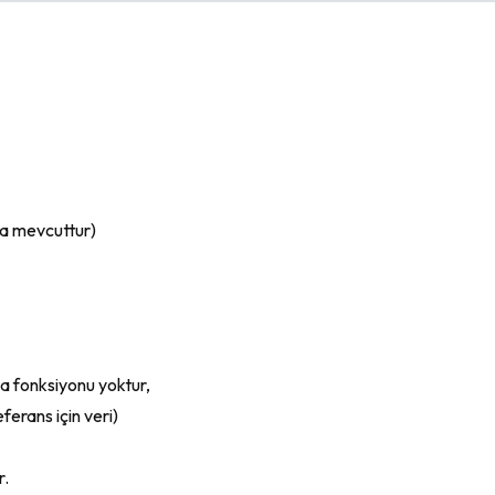
nda mevcuttur)
ma fonksiyonu yoktur,
erans için veri)
r.