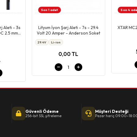
Son 1 adet
Son 4 ade
pet
Giriş & Sepet
 Aleti - 3s
Lityum İyon Şarj Aleti - 7s - 29.4
XTAR MC2 P
 DC 2.5 mm
Volt 20 Amper - Anderson Soket
29.4V
Li-ion
0,00 TL
L
Güvenli Ödeme
Müşteri Desteği
256-bit SSL şifreleme
Pazar hariç 09:00–18:0