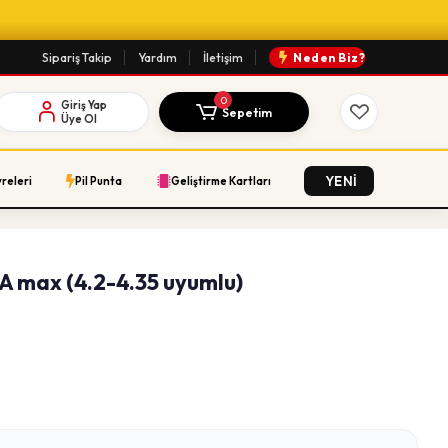
Sipariş Takip
Yardım
İletişim
Neden Biz?
0
Giriş Yap
Sepetim
Üye Ol
YENİ
vreleri
Pil Punta
Geliştirme Kartları
3A max (4.2-4.35 uyumlu)