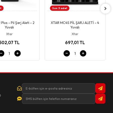
t
Son 3 adet
Giriş & Sepet
Giriş & Sepet
lus - Pil Şarj Aleti - 2
XTAR MC4S PİL ŞARJ ALETİ - 4
Yuvalı
Yuvalı
Xtar
Xtar
502,07 TL
697,01 TL
0