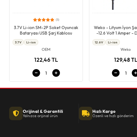
(1)
Giriş & Sepet
Giriş & Se
3.7V Li-ion SM-2P Soket Oyuncak
Weko - Lityum İyon Şarj
Bataryası USB Şarj Kablosu
-12.6 Volt 1 Amper -
Soket
3.7V
Li-ion
12.6V
Li-ion
OEM
Weko
122,46 TL
129,48 T
Orijinal & Garantili
Hızlı Kargo
Yalnızca orijinal ürün
Özenli ve hızlı gönderim