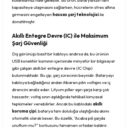
kullanılamaz hale gelebilir. Bu ürün, bataryanızın tam
kapasiteye ulaşmasını sağlarken, hücrelerin stres altına
girmesini engelleyen
hassas şarj teknolojisi
ile
donatılmıştır.
Akıllı Entegre Devre (IC) ile Maksimum
Şarj Güvenliği
Dış görünüşü basit bir kabloyu andırsa da, bu ürünün
USB konektör kısmının içerisinde minyatür bir bilgisayar
gibi çalışan akıllı bir entegre devre (IC Chip)
bulunmaktadır. Bu çip, şarj sürecinin beynidir. Bataryayı
kabloya bağladığınız andan itibaren pilin voltajını ve iç
direncini analiz eder. Lityum piller aşırı şarja karşı çok
hassastır; voltaj sınırı aşıldığında tehlikeli kimyasal
tepkimeler verebilirler. Ancak bu kablodaki
akıllı
koruma çipi
, batarya tam doluluğa ulaştığında akımı
otomatik olarak keser. Bu özellik, "Acaba pili şarjda
unuttum mu?" korkusunu tamamen ortadan kaldırır.