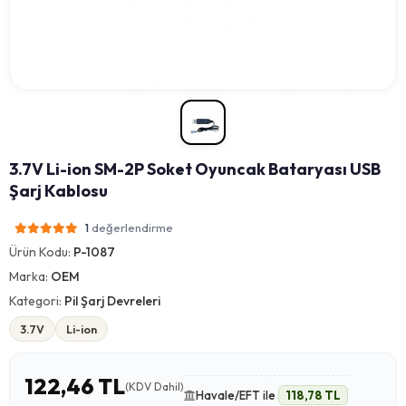
3.7V Li-ion SM-2P Soket Oyuncak Bataryası USB
Şarj Kablosu
değerlendirme
1
Ürün Kodu:
P-1087
Marka:
OEM
Kategori:
Pil Şarj Devreleri
3.7V
Li-ion
122,46 TL
(KDV Dahil)
Havale/EFT ile
118,78 TL