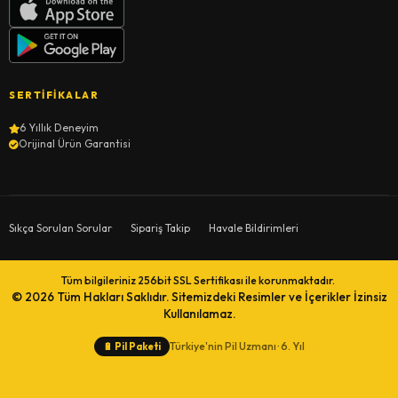
SERTIFIKALAR
6 Yıllık Deneyim
Orijinal Ürün Garantisi
Sıkça Sorulan Sorular
Sipariş Takip
Havale Bildirimleri
Tüm bilgileriniz 256bit SSL Sertifikası ile korunmaktadır.
© 2026
Tüm Hakları Saklıdır. Sitemizdeki Resimler ve İçerikler İzinsiz
Kullanılamaz.
Türkiye'nin Pil Uzmanı · 6. Yıl
🔋
Pil Paketi