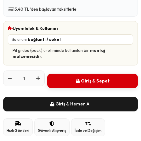
13,40 TL 'den başlayan taksitlerle
Uyumluluk & Kullanım
Bu ürün:
bağlantı / soket
Pil grubu (pack) üretiminde kullanılan bir
montaj
malzemesidir
.
Giriş & Sepet
Giriş & Hemen Al
Hızlı Gönderi
Güvenli Alışveriş
İade ve Değişim