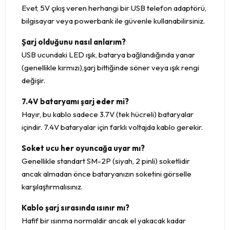
Evet, 5V çıkış veren herhangi bir USB telefon adaptörü,
bilgisayar veya powerbank ile güvenle kullanabilirsiniz.
Şarj olduğunu nasıl anlarım?
USB ucundaki LED ışık, batarya bağlandığında yanar
(genellikle kırmızı),şarj bittiğinde söner veya ışık rengi
değişir.
7.4V bataryamı şarj eder mi?
Hayır, bu kablo sadece 3.7V (tek hücreli) bataryalar
içindir. 7.4V bataryalar için farklı voltajda kablo gerekir.
Soket ucu her oyuncağa uyar mı?
Genellikle standart SM-2P (siyah, 2 pinli) soketlidir
ancak almadan önce bataryanızın soketini görselle
karşılaştırmalısınız.
Kablo şarj sırasında ısınır mı?
Hafif bir ısınma normaldir ancak el yakacak kadar