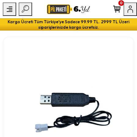
0
Kargo Ücreti Tüm Türkiye'ye Sadece 99.99 TL. 2999 TL Üzeri
siparişlerinizde kargo ücretsiz.