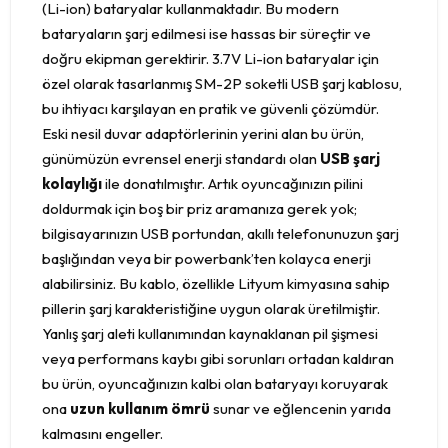
(Li-ion) bataryalar kullanmaktadır. Bu modern
bataryaların şarj edilmesi ise hassas bir süreçtir ve
doğru ekipman gerektirir. 3.7V Li-ion bataryalar için
özel olarak tasarlanmış SM-2P soketli USB şarj kablosu,
bu ihtiyacı karşılayan en pratik ve güvenli çözümdür.
Eski nesil duvar adaptörlerinin yerini alan bu ürün,
günümüzün evrensel enerji standardı olan
USB şarj
kolaylığı
ile donatılmıştır. Artık oyuncağınızın pilini
doldurmak için boş bir priz aramanıza gerek yok;
bilgisayarınızın USB portundan, akıllı telefonunuzun şarj
başlığından veya bir powerbank’ten kolayca enerji
alabilirsiniz. Bu kablo, özellikle Lityum kimyasına sahip
pillerin şarj karakteristiğine uygun olarak üretilmiştir.
Yanlış şarj aleti kullanımından kaynaklanan pil şişmesi
veya performans kaybı gibi sorunları ortadan kaldıran
bu ürün, oyuncağınızın kalbi olan bataryayı koruyarak
ona
uzun kullanım ömrü
sunar ve eğlencenin yarıda
kalmasını engeller.