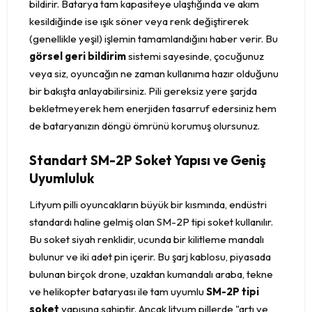
bildirir. Batarya tam kapasiteye ulaştığında ve akım
kesildiğinde ise ışık söner veya renk değiştirerek
(genellikle yeşil) işlemin tamamlandığını haber verir. Bu
görsel geri bildirim
sistemi sayesinde, çocuğunuz
veya siz, oyuncağın ne zaman kullanıma hazır olduğunu
bir bakışta anlayabilirsiniz. Pili gereksiz yere şarjda
bekletmeyerek hem enerjiden tasarruf edersiniz hem
de bataryanızın döngü ömrünü korumuş olursunuz.
Standart SM-2P Soket Yapısı ve Geniş
Uyumluluk
Lityum pilli oyuncakların büyük bir kısmında, endüstri
standardı haline gelmiş olan SM-2P tipi soket kullanılır.
Bu soket siyah renklidir, ucunda bir kilitleme mandalı
bulunur ve iki adet pin içerir. Bu şarj kablosu, piyasada
bulunan birçok drone, uzaktan kumandalı araba, tekne
ve helikopter bataryası ile tam uyumlu
SM-2P tipi
soket
yapısına sahiptir. Ancak lityum pillerde "artı ve