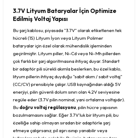
3.7V Lityum Bataryalar İçin Optimize
Edilmiş Voltaj Yapısı
Bu şarj kablosu, piyasada "3.7V" olarak etiketlenen tek
hücreli (1S) Lityum İyon veya Lityum Polimer
bataryalar için özel olarak mühendislik işleminden
geçirilmiştir. Lityum piller, Ni-Cd veya Ni-Mh pillerden
çok farklı bir şarj algoritmasına ihtiyaç duyar. Standart
bir adaptör pili sürekli akımla beslerken, bu özel kablo,
lityum pillerin ihtiyaç duyduğu "sabit akım / sabit voltaj"
(CC/CV) prensibiyle çalışır. USB kaynağından aldığı 5V
enerjiyi, pilin güvenli dolum sınırı olan 4.2V seviyesine
regüle eder (3.7V pilin nominal, yani ortalama voltajıdır).
Bu
doğru voltaj regülasyonu
, pilin hücre yapısının
bozulmamasını sağlar. Eğer 3.7V'luk bir lityum pili, bu
özelliğe sahip olmayan sıradan bir adaptörle şarj
etmeye çalışırsanız, pil aşırı ısınıp yanabilir veya