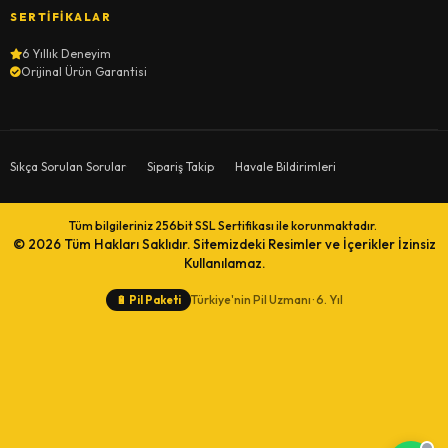
SERTIFIKALAR
6 Yıllık Deneyim
Orijinal Ürün Garantisi
Sıkça Sorulan Sorular
Sipariş Takip
Havale Bildirimleri
Tüm bilgileriniz 256bit SSL Sertifikası ile korunmaktadır.
© 2026
Tüm Hakları Saklıdır. Sitemizdeki Resimler ve İçerikler İzinsiz
Kullanılamaz.
Türkiye'nin Pil Uzmanı · 6. Yıl
🔋
Pil Paketi