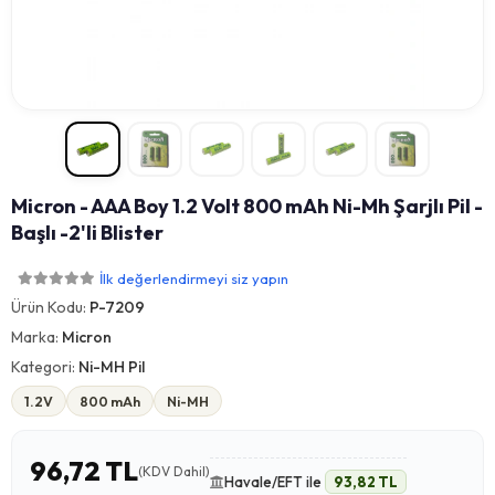
Micron - AAA Boy 1.2 Volt 800 mAh Ni-Mh Şarjlı Pil -
Başlı -2'li Blister
İlk değerlendirmeyi siz yapın
Ürün Kodu:
P-7209
Marka:
Micron
Kategori:
Ni-MH Pil
1.2V
800 mAh
Ni-MH
96,72 TL
(KDV Dahil)
Havale/EFT ile
93,82 TL