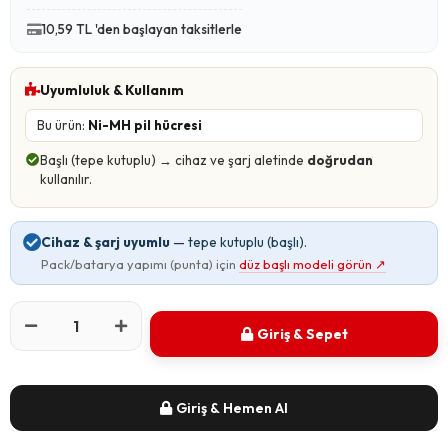
10,59 TL 'den başlayan taksitlerle
Uyumluluk & Kullanım
Bu ürün:
Ni-MH pil hücresi
Başlı (tepe kutuplu) → cihaz ve şarj aletinde
doğrudan
kullanılır.
Cihaz & şarj uyumlu
— tepe kutuplu (başlı).
Pack/batarya yapımı (punta) için
düz başlı modeli görün
↗
Giriş & Sepet
Giriş & Hemen Al