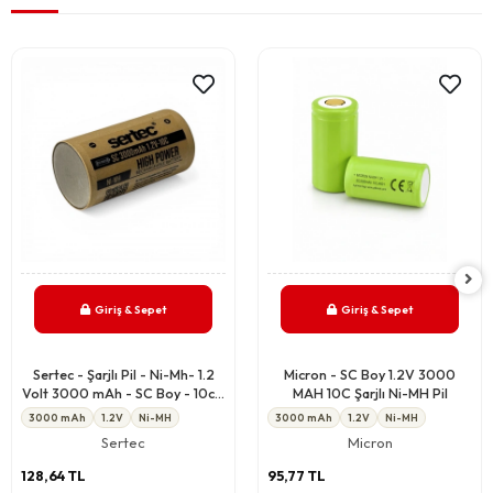
Giriş & Sepet
Giriş & Sepet
Sertec - Şarjlı Pil - Ni-Mh- 1.2
Micron - SC Boy 1.2V 3000
Volt 3000 mAh - SC Boy - 10c -
MAH 10C Şarjlı Ni-MH Pil
Başsız
3000 mAh
1.2V
Ni-MH
3000 mAh
1.2V
Ni-MH
Sertec
Micron
128,64 TL
95,77 TL