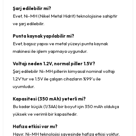
Şarj edilebilir mi?
Evet, Ni-MH (Nikel Metal Hidrit) teknolojisine sahiptir
ve şarj edilebilir.
Punta kaynak yapılabilir mi?
Evet, başsız yapısı ve metal yüzeyi punta kaynak
makinesi ile işlem yapmaya uygundur.
Voltajı neden 1.2V, normal piller 1.5V?
Şarj edilebilir Ni-MH pillerin kimyasal nominal voltajı
1.2V'tur ve 1.5V ile çalışan cihazların %99'u ile
uyumludur.
Kapasitesi (350 mAh) yeterli mi?
Bu kadar küçük (1/3AA) bir boyut için 350 mAh oldukça
yüksek ve verimli bir kapasitedir.
Hafıza etkisi var mı?
Hayır, Ni-MH teknolojisi sayesinde hafıza etkisi yoktur,