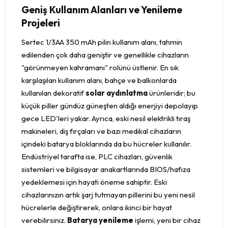
Geniş Kullanım Alanları ve Yenileme
Projeleri
Sertec 1/3AA 350 mAh pilin kullanım alanı, tahmin
edilenden çok daha geniştir ve genellikle cihazların
"görünmeyen kahramanı" rolünü üstlenir. En sık
karşılaşılan kullanım alanı, bahçe ve balkonlarda
kullanılan dekoratif
solar aydınlatma
ürünleridir; bu
küçük piller gündüz güneşten aldığı enerjiyi depolayıp
gece LED'leri yakar. Ayrıca, eski nesil elektrikli tıraş
makineleri, diş fırçaları ve bazı medikal cihazların
içindeki batarya bloklarında da bu hücreler kullanılır.
Endüstriyel tarafta ise, PLC cihazları, güvenlik
sistemleri ve bilgisayar anakartlarında BIOS/hafıza
yedeklemesi için hayati öneme sahiptir. Eski
cihazlarınızın artık şarj tutmayan pillerini bu yeni nesil
hücrelerle değiştirerek, onlara ikinci bir hayat
verebilirsiniz.
Batarya yenileme
işlemi, yeni bir cihaz