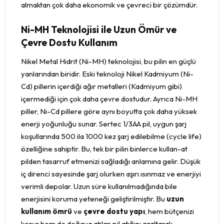
almaktan çok daha ekonomik ve çevreci bir çözümdür.
Ni-MH Teknolojisi ile Uzun Ömür ve
Çevre Dostu Kullanım
Nikel Metal Hidrit (Ni-MH) teknolojisi, bu pilin en güçlü
yanlarından biridir. Eski teknoloji Nikel Kadmiyum (Ni-
Cd) pillerin içerdiği ağır metalleri (Kadmiyum gibi)
içermediği için çok daha çevre dostudur. Ayrıca Ni-MH
piller, Ni-Cd pillere göre aynı boyutta çok daha yüksek
enerji yoğunluğu sunar. Sertec 1/3AA pil, uygun şarj
koşullarında 500 ila 1000 kez şarj edilebilme (cycle life)
özelliğine sahiptir. Bu, tek bir pilin binlerce kullan-at
pilden tasarruf etmenizi sağladığı anlamına gelir. Düşük
iç direnci sayesinde şarj olurken aşırı ısınmaz ve enerjiyi
verimli depolar. Uzun süre kullanılmadığında bile
enerjisini koruma yeteneği geliştirilmiştir. Bu
uzun
kullanım ömrü
ve
çevre dostu yapı
, hem bütçenizi
korur hem de doğaya atılan pil atığını azaltarak