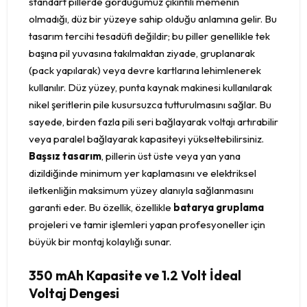
standart pillerde gördüğümüz çıkıntılı memenin
olmadığı, düz bir yüzeye sahip olduğu anlamına gelir. Bu
tasarım tercihi tesadüfi değildir; bu piller genellikle tek
başına pil yuvasına takılmaktan ziyade, gruplanarak
(pack yapılarak) veya devre kartlarına lehimlenerek
kullanılır. Düz yüzey, punta kaynak makinesi kullanılarak
nikel şeritlerin pile kusursuzca tutturulmasını sağlar. Bu
sayede, birden fazla pili seri bağlayarak voltajı artırabilir
veya paralel bağlayarak kapasiteyi yükseltebilirsiniz.
Başsız tasarım
, pillerin üst üste veya yan yana
dizildiğinde minimum yer kaplamasını ve elektriksel
iletkenliğin maksimum yüzey alanıyla sağlanmasını
garanti eder. Bu özellik, özellikle
batarya gruplama
projeleri ve tamir işlemleri yapan profesyoneller için
büyük bir montaj kolaylığı sunar.
350 mAh Kapasite ve 1.2 Volt İdeal
Voltaj Dengesi