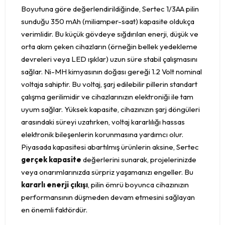
Boyutuna göre değerlendirildiğinde, Sertec 1/3AA pilin
sunduğu 350 mAh (miliamper-saat) kapasite oldukça
verimlidir. Bu küçük gövdeye sığdırılan enerji, düşük ve
orta akım çeken cihazların (örneğin bellek yedekleme
devreleri veya LED ışıklar) uzun süre stabil çalışmasını
sağlar. Ni-MH kimyasının doğası gereği 1.2 Volt nominal
voltaja sahiptir. Bu voltaj, şarj edilebilir pillerin standart
çalışma gerilimidir ve cihazlarınızın elektroniği ile tam
uyum sağlar. Yüksek kapasite, cihazınızın şarj döngüleri
arasındaki süreyi uzatırken, voltaj kararlılığı hassas
elektronik bileşenlerin korunmasına yardımcı olur.
Piyasada kapasitesi abartılmış ürünlerin aksine, Sertec
gerçek kapasite
değerlerini sunarak, projelerinizde
veya onarımlarınızda sürpriz yaşamanızı engeller. Bu
kararlı enerji çıkışı
, pilin ömrü boyunca cihazınızın
performansının düşmeden devam etmesini sağlayan
en önemli faktördür.