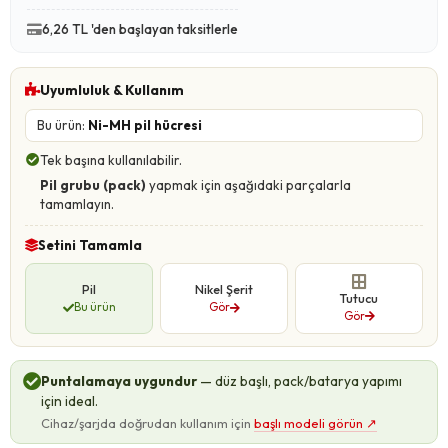
6,26 TL 'den başlayan taksitlerle
Uyumluluk & Kullanım
Bu ürün:
Ni-MH pil hücresi
Tek başına kullanılabilir.
Pil grubu (pack)
yapmak için aşağıdaki parçalarla
tamamlayın.
Setini Tamamla
Pil
Nikel Şerit
Tutucu
Bu ürün
Gör
Gör
Puntalamaya uygundur
— düz başlı, pack/batarya yapımı
için ideal.
Cihaz/şarjda doğrudan kullanım için
başlı modeli görün
↗