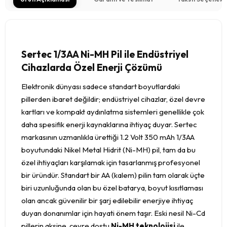
Sertec 1/3AA Ni-MH Pil ile Endüstriyel
Cihazlarda Özel Enerji Çözümü
Elektronik dünyası sadece standart boyutlardaki
pillerden ibaret değildir; endüstriyel cihazlar, özel devre
kartları ve kompakt aydınlatma sistemleri genellikle çok
daha spesifik enerji kaynaklarına ihtiyaç duyar. Sertec
markasının uzmanlıkla ürettiği 1.2 Volt 350 mAh 1/3AA
boyutundaki Nikel Metal Hidrit (Ni-MH) pil, tam da bu
özel ihtiyaçları karşılamak için tasarlanmış profesyonel
bir üründür. Standart bir AA (kalem) pilin tam olarak üçte
biri uzunluğunda olan bu özel batarya, boyut kısıtlaması
olan ancak güvenilir bir şarj edilebilir enerjiye ihtiyaç
duyan donanımlar için hayati önem taşır. Eski nesil Ni-Cd
pillerin aksine, çevre dostu
Ni-MH teknolojisi
ile