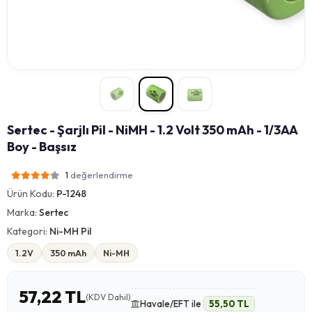
Sertec - Şarjlı Pil - NiMH - 1.2 Volt 350 mAh - 1/3AA
Boy - Başsız
değerlendirme
1
Ürün Kodu:
P-1248
Marka:
Sertec
Kategori:
Ni-MH Pil
1.2V
350 mAh
Ni-MH
57,22 TL
(KDV Dahil)
Havale/EFT ile
55,50 TL