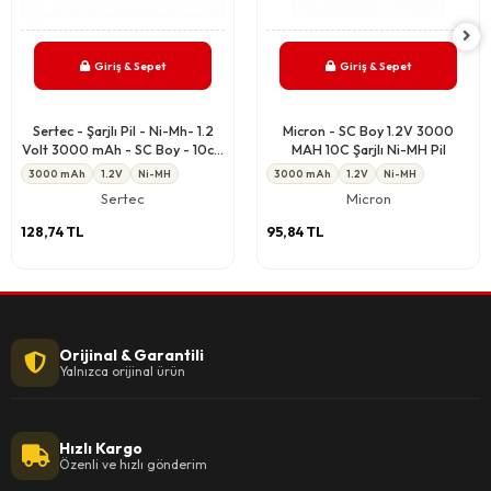
Giriş & Sepet
Giriş & Sepet
Sertec - Şarjlı Pil - Ni-Mh- 1.2
Micron - SC Boy 1.2V 3000
Volt 3000 mAh - SC Boy - 10c -
MAH 10C Şarjlı Ni-MH Pil
Başsız
3000 mAh
1.2V
Ni-MH
3000 mAh
1.2V
Ni-MH
Sertec
Micron
128,74 TL
95,84 TL
Orijinal & Garantili
Yalnızca orijinal ürün
Hızlı Kargo
Özenli ve hızlı gönderim