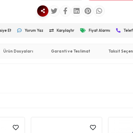
siye Et
Yorum Yaz
Karşılaştır
Fiyat Alarmı
Telef
Ürün Dosyaları
Garanti ve Teslimat
Taksit Seçen