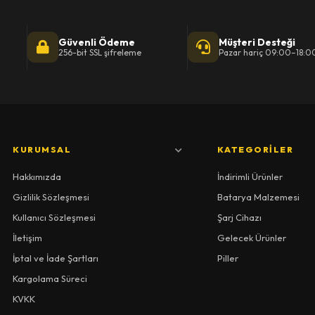
Güvenli Ödeme
Müşteri Desteği
256-bit SSL şifreleme
Pazar hariç 09:00–18:0
KURUMSAL
KATEGORILER
Hakkımızda
İndirimli Ürünler
Gizlilik Sözleşmesi
Batarya Malzemesi
Kullanıcı Sözleşmesi
Şarj Cihazı
İletişim
Gelecek Ürünler
İptal ve İade Şartları
Piller
Kargolama Süreci
KVKK