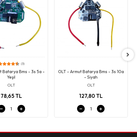
(3)
Giriş & Sepet
Giriş & Sepet
t Batarya Bms - 3s 5a -
OLT - Armut Batarya Bms - 3s 10a
Yeşil
- Siyah
OLT
OLT
78,65 TL
127,80 TL