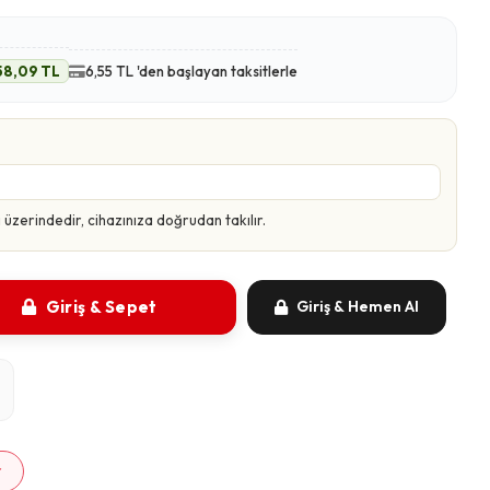
58,09 TL
6,55 TL 'den başlayan taksitlerle
zerindedir, cihazınıza doğrudan takılır.
Giriş & Sepet
Giriş & Hemen Al
m
r