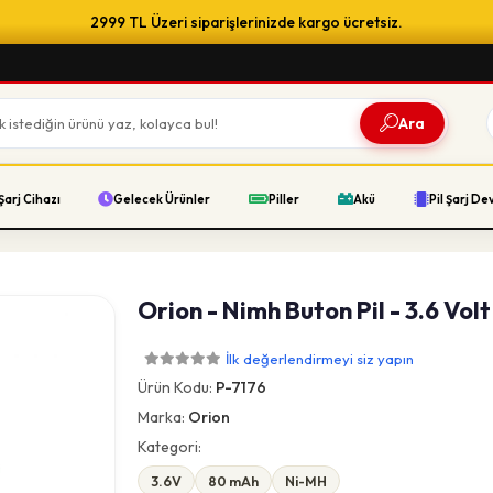
2999 TL Üzeri siparişlerinizde kargo ücretsiz.
Ara
Şarj Cihazı
Gelecek Ürünler
Piller
Akü
Pil Şarj De
Orion - Nimh Buton Pil - 3.6 Vol
İlk değerlendirmeyi siz yapın
Ürün Kodu:
P-7176
Marka:
Orion
Kategori:
3.6V
80 mAh
Ni-MH