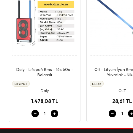
Giriş & Sepet
Giriş & Se
Daly - Lifepo4 Bms - 16s 60a -
Olt - Lityum İyon Bms
Balanslı
Yuvarlak - Nike
LiFePO4
Li-ion
Daly
OLT
1.478,08 TL
28,61 TL