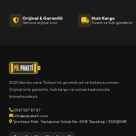
Orijinal & Garantili
Hızlı Kargo
Yalnızca orijinal ürün
Özenli ve hızlı gönderim
2020'den bu yana Türkiye'nin güvenilir pil ve batarya uzmanı.
Orijinal ürün garantisi, hızlı kargo ve uzman kadromuzla
hizmetinizdeyiz.
0547 527 87 87
info@pilpaketi.com
Şirintepe Mah. Yaylapınar Sokak No: 63/B Tepebaşı / ESKİŞEHİR