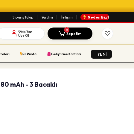
Sipariş Takip
Yardım
İletişim
Neden Biz?
0
Giriş Yap
Sepetim
Üye Ol
YENİ
vreleri
Pil Punta
Geliştirme Kartları
t 80 mAh - 3 Bacaklı