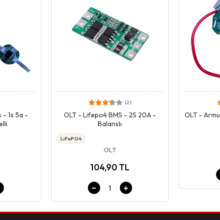
(2)
pet
Giriş & Sepet
 - 1s 5a -
OLT - Lifepo4 BMS - 2S 20A -
OLT - Armu
lli
Balanslı
LiFePO4
OLT
104,90 TL