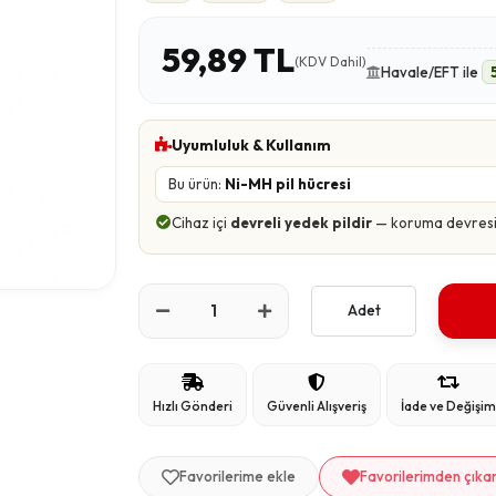
59,89 TL
(KDV Dahil)
Havale/EFT ile
Uyumluluk & Kullanım
Bu ürün:
Ni-MH pil hücresi
Cihaz içi
devreli yedek pildir
— koruma devresi ü
Adet
Hızlı Gönderi
Güvenli Alışveriş
İade ve Değişi
Favorilerime ekle
Favorilerimden çıka