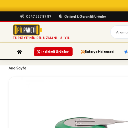
0547 527 87 87
Orijinal & Garantili Ürünler
TÜRKIYE'NIN PIL UZMANI · 6. YIL
%
İndirimli Ürünler
Batarya Malzemesi
Ana Sayfa