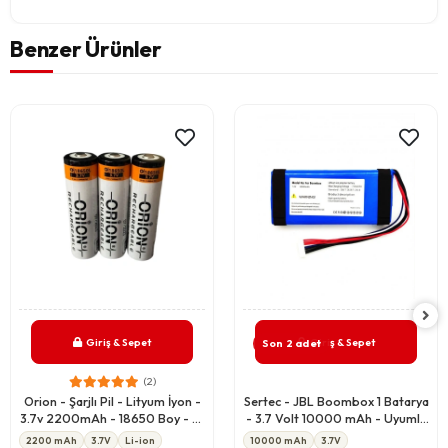
Benzer Ürünler
Giriş & Sepet
Giriş & Sepet
Son 2 adet
(2)
Orion - Şarjlı Pil - Lityum İyon -
Sertec - JBL Boombox 1 Batarya
3.7v 2200mAh - 18650 Boy - 5c
- 3.7 Volt 10000 mAh - Uyumlu
- Başlı
Yedek Pil
2200 mAh
3.7V
Li-ion
10000 mAh
3.7V