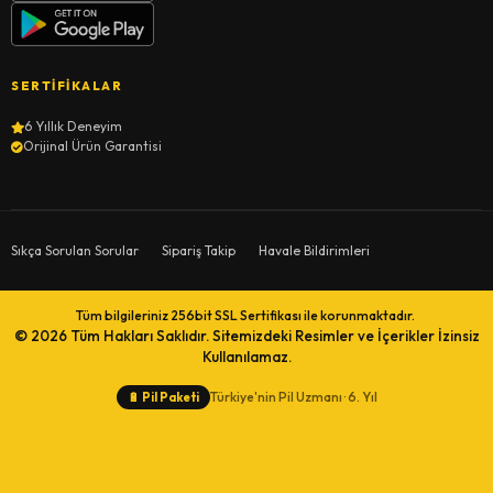
SERTIFIKALAR
6 Yıllık Deneyim
Orijinal Ürün Garantisi
Sıkça Sorulan Sorular
Sipariş Takip
Havale Bildirimleri
Tüm bilgileriniz 256bit SSL Sertifikası ile korunmaktadır.
© 2026
Tüm Hakları Saklıdır. Sitemizdeki Resimler ve İçerikler İzinsiz
Kullanılamaz.
Türkiye'nin Pil Uzmanı · 6. Yıl
🔋
Pil Paketi