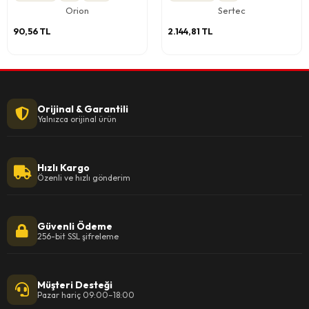
Orion
Sertec
90,56 TL
2.144,81 TL
Orijinal & Garantili
Yalnızca orijinal ürün
Hızlı Kargo
Özenli ve hızlı gönderim
Güvenli Ödeme
256-bit SSL şifreleme
Müşteri Desteği
Pazar hariç 09:00–18:00