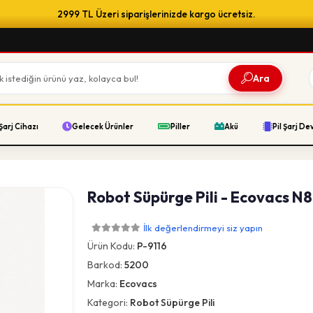
2999 TL Üzeri siparişlerinizde kargo ücretsiz.
Ara
Şarj Cihazı
Gelecek Ürünler
Piller
Akü
Pil Şarj De
Robot Süpürge Pili - Ecovacs N
İlk değerlendirmeyi siz yapın
Ürün Kodu:
P-9116
Barkod:
5200
Marka:
Ecovacs
Kategori:
Robot Süpürge Pili