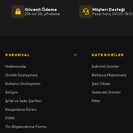
Güvenli Ödeme
Müşteri Desteği
256-bit SSL şifreleme
Pazar hariç 09:00–18:0
KURUMSAL
KATEGORILER
Hakkımızda
İndirimli Ürünler
Gizlilik Sözleşmesi
Batarya Malzemesi
Kullanıcı Sözleşmesi
Şarj Cihazı
İletişim
Gelecek Ürünler
İptal ve İade Şartları
Piller
Kargolama Süreci
KVKK
Ön Bilgilendirme Formu