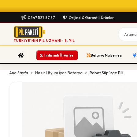
0547 527 87 87
Orijinal & Garantili Ürünler
TÜRKIYE'NIN PIL UZMANI · 6. YIL
%
İndirimli Ürünler
Batarya Malzemesi
Ana Sayfa
Hazır Lityum İyon Batarya
Robot Süpürge Pili