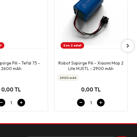
t
Son 2 adet
Giriş & Sepet
Giriş & Sepet
ürge Pili - Tefal 75 -
Robot Süpürge Pili - Xiaomi Mop 2
2600 mAh
Lite MJSTL - 2900 mAh
2900 mAh
0,00 TL
0,00 TL