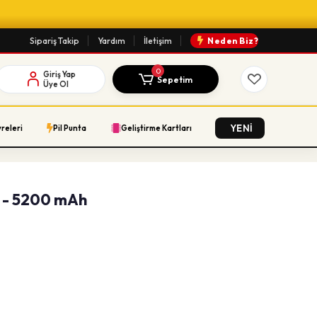
Sipariş Takip
Yardım
İletişim
Neden Biz?
0
Giriş Yap
Sepetim
Üye Ol
YENİ
vreleri
Pil Punta
Geliştirme Kartları
8 - 5200 mAh