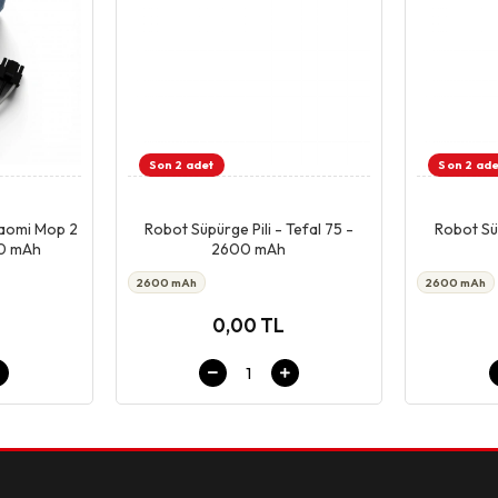
Son 2 adet
Son 2 ade
pet
Giriş & Sepet
iaomi Mop 2
Robot Süpürge Pili - Tefal 75 -
Robot Süp
00 mAh
2600 mAh
2600 mAh
2600 mAh
0,00 TL