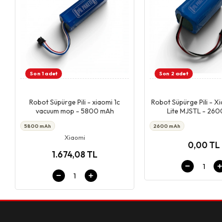
Son 1 adet
Son 2 adet
Giriş & Sepet
Giriş & Se
Robot Süpürge Pili - xiaomi 1c
Robot Süpürge Pili - X
vacuum mop - 5800 mAh
Lite MJSTL - 26
5800 mAh
2600 mAh
Xiaomi
0,00 TL
1.674,08 TL