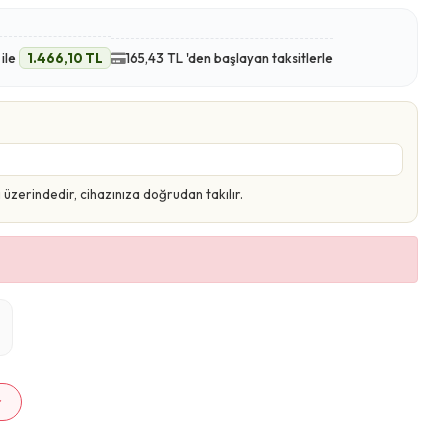
ile
1.466,10 TL
165,43 TL 'den başlayan taksitlerle
zerindedir, cihazınıza doğrudan takılır.
m
r