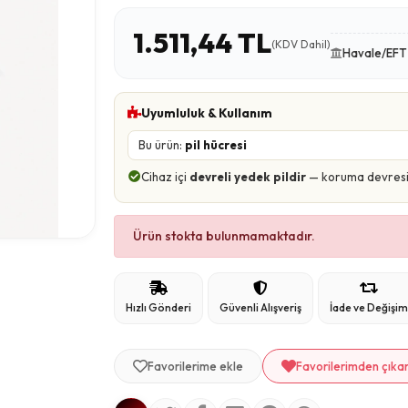
1.511,44 TL
(KDV Dahil)
Havale/EFT 
Uyumluluk & Kullanım
Bu ürün:
pil hücresi
Cihaz içi
devreli yedek pildir
— koruma devresi ü
Ürün stokta bulunmamaktadır.
Hızlı Gönderi
Güvenli Alışveriş
İade ve Değişi
Favorilerime ekle
Favorilerimden çıka