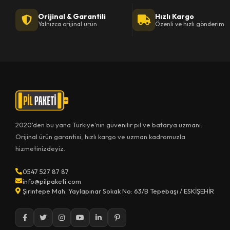
Orijinal & Garantili
Hızlı Kargo
Yalnızca orijinal ürün
Özenli ve hızlı gönderim
2020'den bu yana Türkiye'nin güvenilir pil ve batarya uzmanı.
Orijinal ürün garantisi, hızlı kargo ve uzman kadromuzla
hizmetinizdeyiz.
0547 527 87 87
info@pilpaketi.com
Şirintepe Mah. Yaylapınar Sokak No: 63/B Tepebaşı / ESKİŞEHİR