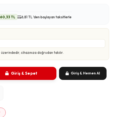
60,33 TL
6,81 TL 'den başlayan taksitlerle
zerindedir, cihazınıza doğrudan takılır.
Giriş & Sepet
Giriş & Hemen Al
m
r