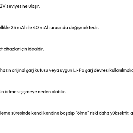
.2V seviyesine ulaşır.
ellikle 25 mAh ile 40 mAh arasında değişmektedir.
 cihazlar için idealdir.
azın orijinal şarj kutusu veya uygun Li-Po şarj devresi kullanılmalıd
nün bitmesi şişmeye neden olabilir.
eme süresinde kendi kendine boşalıp "ölme" riski daha yüksektir, ar