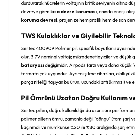
durdurarak hücrelerin voltajının kritik seviyenin altına d
devreye giren
kısa devre koruması
, anında enerji akı
koruma devresi
, projenize hem pratik hem de son dere
TWS Kulaklıklar ve Giyilebilir Teknoloj
Sertec 400909 Polimer pil, spesifik boyutları sayesinde s
olur. 3.7V nominal voltajı; mikrodenetleyiciler ve düşük
bataryası
değişimidir. Airpods tarzı veya daha küçük "e
formata çok uygundur. Ayrıca işitme cihazları, akıllı yüz
parça niteliği taşıyan bu ürün, ucundaki artı (kırmızı) ve
Pil Ömrünü Uzatan Doğru Kullanım 
Sertec pilleri, doğru kullanıldığında uzun süre performans
polimer pillerin ömrü, zamanla değil "döngü" (tam şarj ve
kaçınmalı ve mümkünse %20 ile %80 aralığında şarj etmeye 