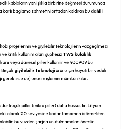
ncecik kabloların yanlışlıkla birbirine değmesi durumunda
oruma kartı bağlama zahmetini ortadan kaldıran bu
dahili
bi projelerinin ve giyilebilir teknolojilerin vazgeçilmezi
ve kritik kullanım alanı şüphesiz
TWS kulaklık
kare veya dairesel piller kullanılır ve 400909 bu
. Birçok
giyilebilir teknoloji
ürünü için hayati bir yedek
ği gerektirse de) onarım işlemini mümkün kılar.
adar küçük piller (mikro piller) daha hassastır. Lityum
 sürekli olarak %0 seviyesine kadar tamamen bitirmekten
labilir, bu yüzden şarjda unutulmamaları önerilir.