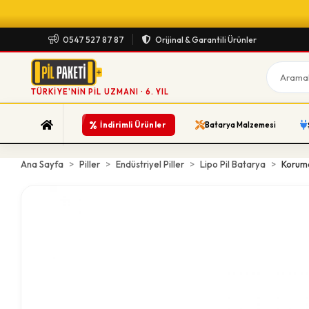
0547 527 87 87
Orijinal & Garantili Ürünler
TÜRKIYE'NIN PIL UZMANI · 6. YIL
%
İndirimli Ürünler
Batarya Malzemesi
Ana Sayfa
Piller
Endüstriyel Piller
Lipo Pil Batarya
Koruma