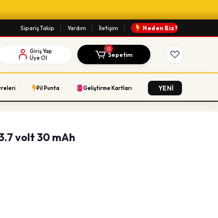
Sipariş Takip
Yardım
İletişim
Neden Biz?
0
Giriş Yap
Sepetim
Üye Ol
YENİ
vreleri
Pil Punta
Geliştirme Kartları
 3.7 volt 30 mAh