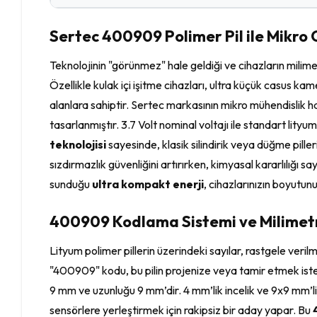
Sertec 400909 Polimer Pil ile Mikro 
Teknolojinin "görünmez" hale geldiği ve cihazların milim
Özellikle kulak içi işitme cihazları, ultra küçük casus k
alanlara sahiptir. Sertec markasının mikro mühendislik h
tasarlanmıştır. 3.7 Volt nominal voltajı ile standart lit
teknolojisi
sayesinde, klasik silindirik veya düğme piller
sızdırmazlık güvenliğini artırırken, kimyasal kararlılığı
sunduğu
ultra kompakt enerji
, cihazlarınızın boyutun
400909 Kodlama Sistemi ve Milimet
Lityum polimer pillerin üzerindeki sayılar, rastgele verilm
"400909" kodu, bu pilin projenize veya tamir etmek istedi
9 mm ve uzunluğu 9 mm’dir. 4 mm’lik incelik ve 9x9 mm’lik 
sensörlere yerleştirmek için rakipsiz bir aday yapar. Bu