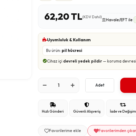
62,20 TL
(KDV Dahil)
Havale/EFT ile
Uyumluluk & Kullanım
Bu ürün:
pil hücresi
Cihaz içi
devreli yedek pildir
— koruma devresi ü
Adet
Hızlı Gönderi
Güvenli Alışveriş
İade ve Değişi
Favorilerime ekle
Favorilerimden çıka