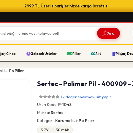
2999 TL Üzeri siparişlerinizde kargo ücretsiz.
Ara
Şarj Cihazı
Gelecek Ürünler
Piller
Akü
Pil Şarj De
lı Li-Po Piller
Sertec - Polimer Pil - 400909 -
İlk değerlendirmeyi siz yapın
Ürün Kodu:
P-1048
Marka:
Sertec
Kategori:
Korumalı Li-Po Piller
3.7V
30 mAh