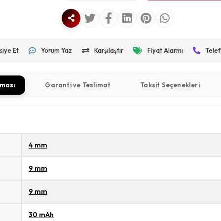
siye Et
Yorum Yaz
Karşılaştır
Fiyat Alarmı
Telef
aması
Garanti ve Teslimat
Taksit Seçenekleri
4 mm
9 mm
9 mm
30 mAh