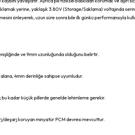
e kaybını yavaşlatır. Ayrıca pili fiziksel baskıdan korumak ve aşırı 
lamak yerine, yaklaşık 3.80V (Storage/Saklama) voltajında serin
şişmesini önleyerek, uzun süre sonra bile ilk günkü performansıyla ku
nişliğinde ve 9mm uzunluğunda olduğunu belirtir.
m alana, 4mm derinliğe sahipse uyumludur.
elir; bu kadar küçük pillerde genelde lehimleme gerekir.
arj/deşarj koruyan minyatür PCM devresi mevcuttur.