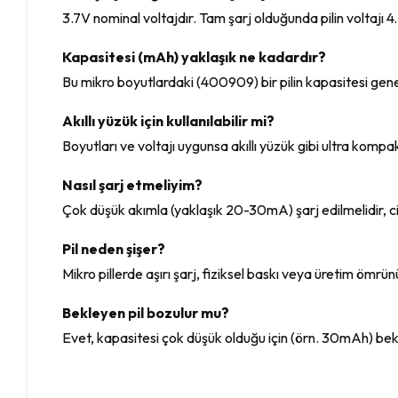
3.7V nominal voltajdır. Tam şarj olduğunda pilin voltajı 4
Kapasitesi (mAh) yaklaşık ne kadardır?
Bu mikro boyutlardaki (400909) bir pilin kapasitesi gen
Akıllı yüzük için kullanılabilir mi?
Boyutları ve voltajı uygunsa akıllı yüzük gibi ultra kompakt
Nasıl şarj etmeliyim?
Çok düşük akımla (yaklaşık 20-30mA) şarj edilmelidir, cih
Pil neden şişer?
Mikro pillerde aşırı şarj, fiziksel baskı veya üretim ömrü
Bekleyen pil bozulur mu?
Evet, kapasitesi çok düşük olduğu için (örn. 30mAh) bekl