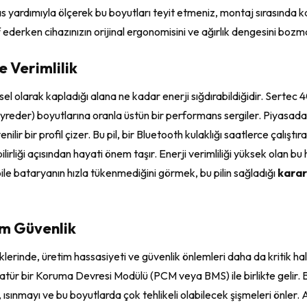
mpas yardımıyla ölçerek bu boyutları teyit etmeniz, montaj sırasınd
 ederken cihazınızın orijinal ergonomisini ve ağırlık dengesini boz
 Verimlilik
iziksel olarak kapladığı alana ne kadar enerji sığdırabildiğidir. Se
eder) boyutlarına oranla üstün bir performans sergiler. Piyasada k
ilir bir profil çizer. Bu pil, bir Bluetooth kulaklığı saatlerce çalıştıra
bilirliği açısından hayati önem taşır. Enerji verimliliği yüksek olan
ile bataryanın hızla tükenmediğini görmek, bu pilin sağladığı
karar
um Güvenlik
ldiklerinde, üretim hassasiyeti ve güvenlik önlemleri daha da kritik
bir Koruma Devresi Modülü (PCM veya BMS) ile birlikte gelir. Bu akıll
 ısınmayı ve bu boyutlarda çok tehlikeli olabilecek şişmeleri önler. A