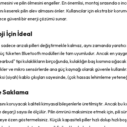
üşmesini ve pilin ölmesini engeller. En önemlisi, montaj sırasında o i
şını keserek pilin alev almasını önler. Kullanıcılar için ekstra bir k
ce güvenli bir enerji çözümü sunar.
i İçin İdeal
adece arızalı pilleri değiştirmekle kalmaz, aynı zamanda yaratıcı ho
 güç tüketen Bluetooth modülleri ile tam uyumludur. Ancak en yaygın 
arbud" tipi kulaklıkların birçoğunda, kulaklığın baş kısmına sığacak 
ükler ve mikro sensörlerde ana güç kaynağı olarak güvenle kullanılır
 eksi (siyah) kablo çıkışları sayesinde, (çok hassas lehimleme yetene
ve Saklama
ını koruyacak kaliteli kimyasal bileşenlerle üretilmiştir. Ancak bu k
 deşarj) sayısı ile ölçülür. Pilin ömrünü maksimize etmek için, pili
özen göstermelisiniz. Küçük kapasiteli piller hızlı dolup hızlı boşa