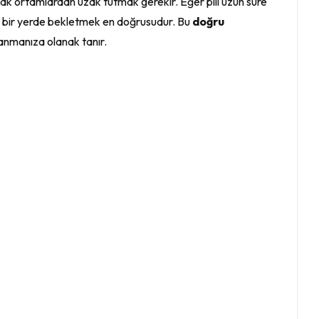
sıcak ortamlardan uzak tutmak gerekir. Eğer pili uzun süre
 bir yerde bekletmek en doğrusudur. Bu
doğru
llanmanıza olanak tanır.