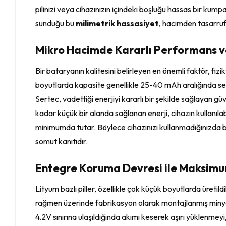
pilinizi veya cihazınızın içindeki boşluğu hassas bir ku
sunduğu bu
milimetrik hassasiyet
, hacimden tasarruf
Mikro Hacimde Kararlı Performans ve
Bir bataryanın kalitesini belirleyen en önemli faktör, f
boyutlarda kapasite genellikle 25-40 mAh aralığında seyr
Sertec, vadettiği enerjiyi kararlı bir şekilde sağlayan güven
kadar küçük bir alanda sağlanan enerji, cihazın kullanıla
minimumda tutar. Böylece cihazınızı kullanmadığınızda b
somut kanıtıdır.
Entegre Koruma Devresi ile Maksim
Lityum bazlı piller, özellikle çok küçük boyutlarda üreti
rağmen üzerinde fabrikasyon olarak montajlanmış minyatür 
4.2V sınırına ulaşıldığında akımı keserek aşırı yüklenmeyi,