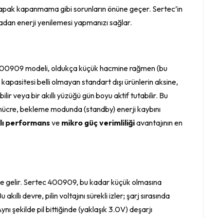
a kapak kapanmama gibi sorunların önüne geçer. Sertec’in
madan enerji yenilemesi yapmanızı sağlar.
rtec 400909 modeli, oldukça küçük hacmine rağmen (bu
apasitesi belli olmayan standart dışı ürünlerin aksine,
bilir veya bir akıllı yüzüğü gün boyu aktif tutabilir. Bu
 bu hücre, bekleme modunda (standby) enerji kaybını
lı performans
ve
mikro güç verimliliği
avantajının en
 hale gelir. Sertec 400909, bu kadar küçük olmasına
ı devre, pilin voltajını sürekli izler; şarj sırasında
ynı şekilde pil bittiğinde (yaklaşık 3.0V) deşarjı