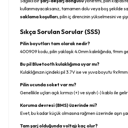
Sağlıklı bir
şarj-deşarj döngüsü
yönetimi, pilin kapasit
kullanmayacaksanız, tamamen dolu veya boş şekilde sak
saklama koşulları
, pilin iç direncinin yükselmesini ve 
Sıkça Sorulan Sorular (SSS)
Pilin boyutları tam olarak nedir?
400909 kodu, pilin yaklaşık 4.0mm kalınlığında, 9mm ge
Bu pil Bluetooth kulaklığıma uyar mı?
Kulaklığınızın içindeki pil 3.7V ise ve yuva boyutu 9x9m
Pilin ucunda soket var mı?
Genellikle uçları açık kırmızı (+) ve siyah (-) kablo ile g
Koruma devresi (BMS) üzerinde mi?
Evet, bu kadar küçük olmasına rağmen üzerinde aşırı ş
Tam şarj olduğunda voltajı kaç olur?