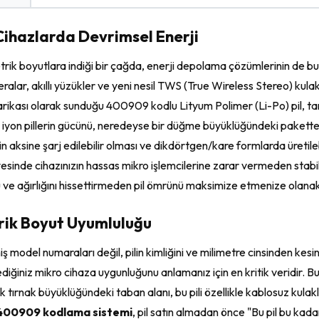
Cihazlarda Devrimsel Enerji
etrik boyutlara indiği bir çağda, enerji depolama çözümlerinin de b
ameralar, akıllı yüzükler ve yeni nesil TWS (True Wireless Stereo) ku
arikası olarak sunduğu 400909 kodlu Lityum Polimer (Li-Po) pil, ta
yum iyon pillerin gücünü, neredeyse bir düğme büyüklüğündeki pakette
in aksine şarj edilebilir olması ve dikdörtgen/kare formlarda üretilebi
 sayesinde cihazınızın hassas mikro işlemcilerine zarar vermeden stab
u ve ağırlığını hissettirmeden pil ömrünü maksimize etmenize olanak
rik Boyut Uyumluluğu
iş model numaraları değil, pilin kimliğini ve milimetre cinsinden kesin
ğiniz mikro cihaza uygunluğunu anlamanız için en kritik veridir. Bu 
tırnak büyüklüğündeki taban alanı, bu pili özellikle kablosuz kulaklık
400909 kodlama sistemi
, pil satın almadan önce "Bu pil bu kada