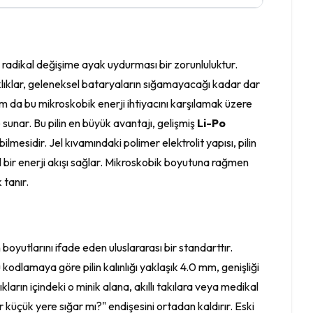
u radikal değişime ayak uydurması bir zorunluluktur.
laklıklar, geleneksel bataryaların sığamayacağı kadar dar
m da bu mikroskobik enerji ihtiyacını karşılamak üzere
 sunar. Bu pilin en büyük avantajı, gelişmiş
Li-Po
lmesidir. Jel kıvamındaki polimer elektrolit yapısı, pilin
il bir enerji akışı sağlar. Mikroskobik boyutuna rağmen
 tanır.
 boyutlarını ifade eden uluslararası bir standarttır.
kodlamaya göre pilin kalınlığı yaklaşık 4.0 mm, genişliği
ların içindeki o minik alana, akıllı takılara veya medikal
r küçük yere sığar mı?" endişesini ortadan kaldırır. Eski