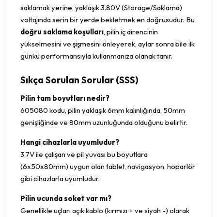
saklamak yerine, yaklaşık 3.80V (Storage/Saklama)
voltajında serin bir yerde bekletmek en doğrusudur. Bu
doğru saklama koşulları
, pilin iç direncinin
yükselmesini ve şişmesini önleyerek, aylar sonra bile ilk
günkü performansıyla kullanmanıza olanak tanır.
Sıkça Sorulan Sorular (SSS)
Pilin tam boyutları nedir?
605080 kodu, pilin yaklaşık 6mm kalınlığında, 50mm
genişliğinde ve 80mm uzunluğunda olduğunu belirtir.
Hangi cihazlarla uyumludur?
3.7V ile çalışan ve pil yuvası bu boyutlara
(6x50x80mm) uygun olan tablet, navigasyon, hoparlör
gibi cihazlarla uyumludur.
Pilin ucunda soket var mı?
Genellikle uçları açık kablo (kırmızı + ve siyah -) olarak