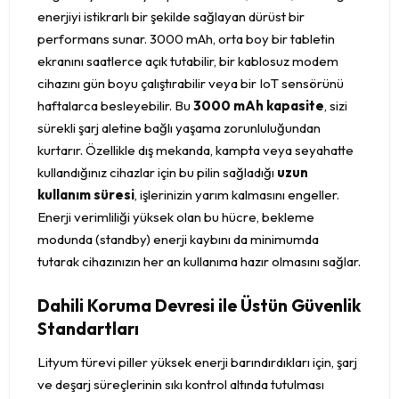
enerjiyi istikrarlı bir şekilde sağlayan dürüst bir
performans sunar. 3000 mAh, orta boy bir tabletin
ekranını saatlerce açık tutabilir, bir kablosuz modem
cihazını gün boyu çalıştırabilir veya bir IoT sensörünü
haftalarca besleyebilir. Bu
3000 mAh kapasite
, sizi
sürekli şarj aletine bağlı yaşama zorunluluğundan
kurtarır. Özellikle dış mekanda, kampta veya seyahatte
kullandığınız cihazlar için bu pilin sağladığı
uzun
kullanım süresi
, işlerinizin yarım kalmasını engeller.
Enerji verimliliği yüksek olan bu hücre, bekleme
modunda (standby) enerji kaybını da minimumda
tutarak cihazınızın her an kullanıma hazır olmasını sağlar.
Dahili Koruma Devresi ile Üstün Güvenlik
Standartları
Lityum türevi piller yüksek enerji barındırdıkları için, şarj
ve deşarj süreçlerinin sıkı kontrol altında tutulması