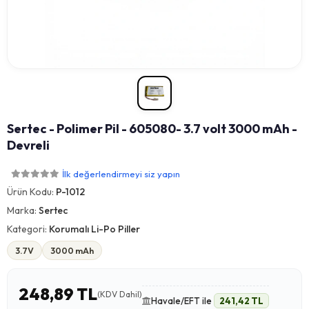
Sertec - Polimer Pil - 605080- 3.7 volt 3000 mAh -
Devreli
İlk değerlendirmeyi siz yapın
Ürün Kodu:
P-1012
Marka:
Sertec
Kategori:
Korumalı Li-Po Piller
3.7V
3000 mAh
248,89 TL
(KDV Dahil)
Havale/EFT ile
241,42 TL