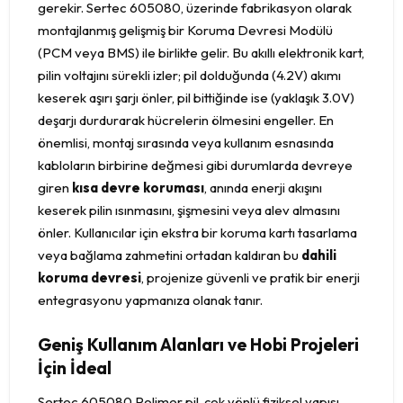
gerekir. Sertec 605080, üzerinde fabrikasyon olarak
montajlanmış gelişmiş bir Koruma Devresi Modülü
(PCM veya BMS) ile birlikte gelir. Bu akıllı elektronik kart,
pilin voltajını sürekli izler; pil dolduğunda (4.2V) akımı
keserek aşırı şarjı önler, pil bittiğinde ise (yaklaşık 3.0V)
deşarjı durdurarak hücrelerin ölmesini engeller. En
önemlisi, montaj sırasında veya kullanım esnasında
kabloların birbirine değmesi gibi durumlarda devreye
giren
kısa devre koruması
, anında enerji akışını
keserek pilin ısınmasını, şişmesini veya alev almasını
önler. Kullanıcılar için ekstra bir koruma kartı tasarlama
veya bağlama zahmetini ortadan kaldıran bu
dahili
koruma devresi
, projenize güvenli ve pratik bir enerji
entegrasyonu yapmanıza olanak tanır.
Geniş Kullanım Alanları ve Hobi Projeleri
İçin İdeal
Sertec 605080 Polimer pil, çok yönlü fiziksel yapısı