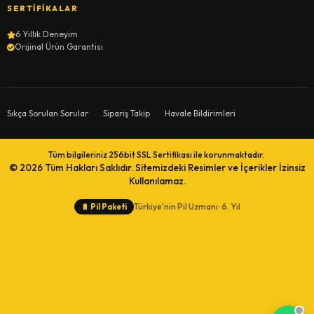
SERTIFIKALAR
6 Yıllık Deneyim
Orijinal Ürün Garantisi
Sıkça Sorulan Sorular
Sipariş Takip
Havale Bildirimleri
Tüm bilgileriniz 256bit SSL Sertifikası ile korunmaktadır.
© 2026
Tüm Hakları Saklıdır. Sitemizdeki Resimler ve İçerikler İzinsiz
Kullanılamaz.
Türkiye'nin Pil Uzmanı · 6. Yıl
🔋
Pil Paketi