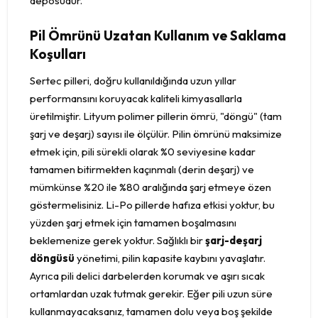
deposudur.
Pil Ömrünü Uzatan Kullanım ve Saklama
Koşulları
Sertec pilleri, doğru kullanıldığında uzun yıllar
performansını koruyacak kaliteli kimyasallarla
üretilmiştir. Lityum polimer pillerin ömrü, "döngü" (tam
şarj ve deşarj) sayısı ile ölçülür. Pilin ömrünü maksimize
etmek için, pili sürekli olarak %0 seviyesine kadar
tamamen bitirmekten kaçınmalı (derin deşarj) ve
mümkünse %20 ile %80 aralığında şarj etmeye özen
göstermelisiniz. Li-Po pillerde hafıza etkisi yoktur, bu
yüzden şarj etmek için tamamen boşalmasını
beklemenize gerek yoktur. Sağlıklı bir
şarj-deşarj
döngüsü
yönetimi, pilin kapasite kaybını yavaşlatır.
Ayrıca pili delici darbelerden korumak ve aşırı sıcak
ortamlardan uzak tutmak gerekir. Eğer pili uzun süre
kullanmayacaksanız, tamamen dolu veya boş şekilde