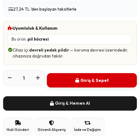
27,24 TL 'den başlayan taksitlerle
Uyumluluk & Kullanım
Bu ürün:
pil hücresi
Cihaz içi
devreli yedek pildir
— koruma devresi üzerindedir,
cihazınıza doğrudan takılır.
Giriş & Sepet
Giriş & Hemen Al
Hızlı Gönderi
Güvenli Alışveriş
İade ve Değişim