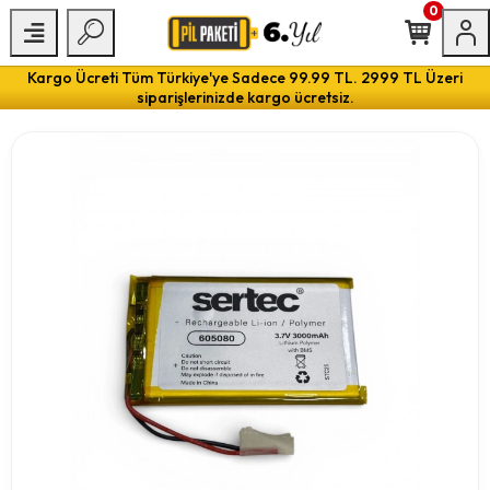
0
Kargo Ücreti Tüm Türkiye'ye Sadece 99.99 TL. 2999 TL Üzeri
siparişlerinizde kargo ücretsiz.