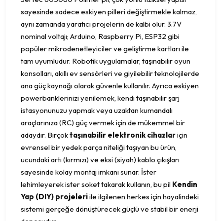
sayesinde sadece eskiyen pilleri değiştirmekle kalmaz,
aynı zamanda yaratıcı projelerin de kalbi olur. 3.7V
nominal voltajı; Arduino, Raspberry Pi, ESP32 gibi
popüler mikrodenetleyiciler ve geliştirme kartları ile
tam uyumludur. Robotik uygulamalar, taşınabilir oyun
konsolları, akıllı ev sensörleri ve giyilebilir teknolojilerde
ana güç kaynağı olarak güvenle kullanılır. Ayrıca eskiyen
powerbanklerinizi yenilemek, kendi taşınabilir şarj
istasyonunuzu yapmak veya uzaktan kumandalı
araçlarınıza (RC) güç vermek için de mükemmel bir
adaydır. Birçok
taşınabilir elektronik cihazlar
için
evrensel bir yedek parça niteliği taşıyan bu ürün,
ucundaki artı (kırmızı) ve eksi (siyah) kablo çıkışları
sayesinde kolay montaj imkanı sunar. İster
lehimleyerek ister soket takarak kullanın, bu pil
Kendin
Yap (DIY) projeleri
ile ilgilenen herkes için hayalindeki
sistemi gerçeğe dönüştürecek güçlü ve stabil bir enerji