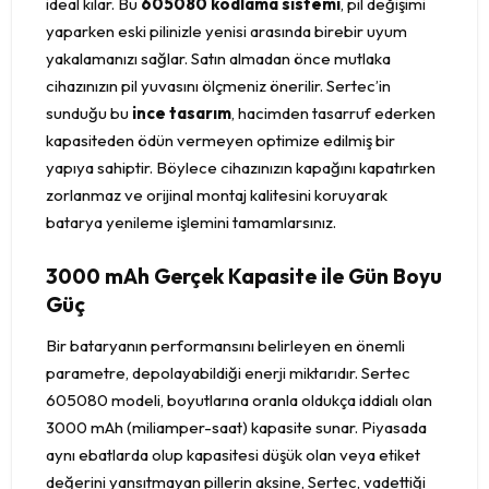
ideal kılar. Bu
605080 kodlama sistemi
, pil değişimi
yaparken eski pilinizle yenisi arasında birebir uyum
yakalamanızı sağlar. Satın almadan önce mutlaka
cihazınızın pil yuvasını ölçmeniz önerilir. Sertec’in
sunduğu bu
ince tasarım
, hacimden tasarruf ederken
kapasiteden ödün vermeyen optimize edilmiş bir
yapıya sahiptir. Böylece cihazınızın kapağını kapatırken
zorlanmaz ve orijinal montaj kalitesini koruyarak
batarya yenileme işlemini tamamlarsınız.
3000 mAh Gerçek Kapasite ile Gün Boyu
Güç
Bir bataryanın performansını belirleyen en önemli
parametre, depolayabildiği enerji miktarıdır. Sertec
605080 modeli, boyutlarına oranla oldukça iddialı olan
3000 mAh (miliamper-saat) kapasite sunar. Piyasada
aynı ebatlarda olup kapasitesi düşük olan veya etiket
değerini yansıtmayan pillerin aksine, Sertec, vadettiği