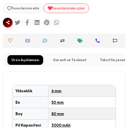
Favorilerime ekle
Favorilerimden çıkar
Ürün Açıklaması
Garanti ve Teslimat
Taksit Seçenekl
Yükseklik
6 mm
En
50 mm
Boy
80 mm
Pil Kapasitesi
3000 mAh