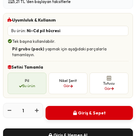
5,21 TL 'den başlayan taksitlerle
Uyumluluk & Kullanım
Bu ürün:
Ni-Cd pil hücresi
Tek başına kullanılabilir.
Pil grubu (pack)
yapmak için aşağıdaki parçalarla
tamamlayın.
Setini Tamamla
Pil
Nikel Şerit
Tutucu
Bu ürün
Gör
Gör
Giriş & Sepet
Giriş & Hemen Al