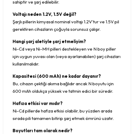
sahiptir ve şarj edilebilir.
Voltajı neden 1.2V, 1.5V değil?
Şarjlı pillerin kimyasal nominal voltajı 1.2V'tur ve 1.5V pil
gerektiren cihazların çoğuyla sorunsuz çalışır.
Hangi şarj aletiyle şarj etmeliyim?
Ni-Cd veya Ni-MH pilleri destekleyen ve N boy piller
için uygun yuvası olan (veya ayarlanabilen) şarj cihazları
kullanılmalıdır.
Kapasitesi (600 mAh) ne kadar dayanır?
Bu, cihazın çektiği akıma bağlıdır ancak N boyutu için
600 mAh oldukça yüksek ve tatmin edici bir süredir.
Hafıza etkisi var mıdır?
Ni-Cd pillerde hafıza etkisi olabilir, bu yüzden arada
sırada pili tamamen bitirip şarj etmek ömrünü uzatır.
Boyutları tam olarak nedir?