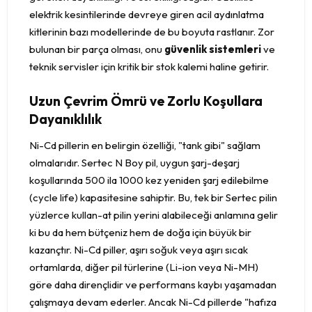
elektrik kesintilerinde devreye giren acil aydınlatma
kitlerinin bazı modellerinde de bu boyuta rastlanır. Zor
bulunan bir parça olması, onu
güvenlik sistemleri
ve
teknik servisler için kritik bir stok kalemi haline getirir.
Uzun Çevrim Ömrü ve Zorlu Koşullara
Dayanıklılık
Ni-Cd pillerin en belirgin özelliği, "tank gibi" sağlam
olmalarıdır. Sertec N Boy pil, uygun şarj-deşarj
koşullarında 500 ila 1000 kez yeniden şarj edilebilme
(cycle life) kapasitesine sahiptir. Bu, tek bir Sertec pilin
yüzlerce kullan-at pilin yerini alabileceği anlamına gelir
ki bu da hem bütçeniz hem de doğa için büyük bir
kazançtır. Ni-Cd piller, aşırı soğuk veya aşırı sıcak
ortamlarda, diğer pil türlerine (Li-ion veya Ni-MH)
göre daha dirençlidir ve performans kaybı yaşamadan
çalışmaya devam ederler. Ancak Ni-Cd pillerde "hafıza