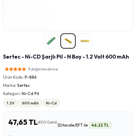
Sertec - Ni-CD Şarjlı Pil - N Boy - 1.2 Volt 600 mAh
değerlendirme
1
Ürün Kodu:
P-886
Marka:
Sertec
Kategori:
Ni-Cd Pil
1.2V
600 mAh
Ni-Cd
47,65 TL
(KDV Dahil)
Havale/EFT ile
46,22 TL