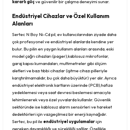
kararlı güç
ve güvenilir bir çalışma deneyimi sunar.
Endüstriyel Cihazlar ve Özel Kullanım
Alanları
Sertec N Boy Ni-Cd pil, ev kullanıcılarından ziyade daha
çok profesyonel ve endüstriyel alanlarda kendine yer
bulur. Bu pilin en yaygın kullanım alanları arasında; eski
model çağrı cihazları (pager),kablosuz mikrofonlar,
garaj kapısı kumandaları, multimetreler gibi ölçüm
aletleri ve bazı tıbbi cihazlar (işitme cihazı pilleriyle
karıştırılmamalıdır, bu çok daha büyüktür) yer alır. Ayrıca
endüstriyel elektronik kartların üzerinde (PCB),hafıza
yedeklemesi veya saat devresi beslemesi amacıyla
lehimlenerek veya özel yuvalarda kullanılır. Güvenlik
sektöründe ise kablosuz alarm sensörleri ve hareket
dedektörleri için vazgeçilmez bir enerji kaynağıdır.
Sertec, bu pil ile
endüstriyel uygulamalar
için
gereken dayanıklılığı ve sürekliliği sağlar. Özellikle