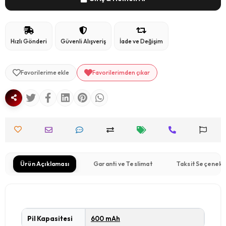
Hızlı Gönderi
Güvenli Alışveriş
İade ve Değişim
Favorilerime ekle
Favorilerimden çıkar
Ürün Açıklaması
Garanti ve Teslimat
Taksit Seçenekl
Pil Kapasitesi
600 mAh