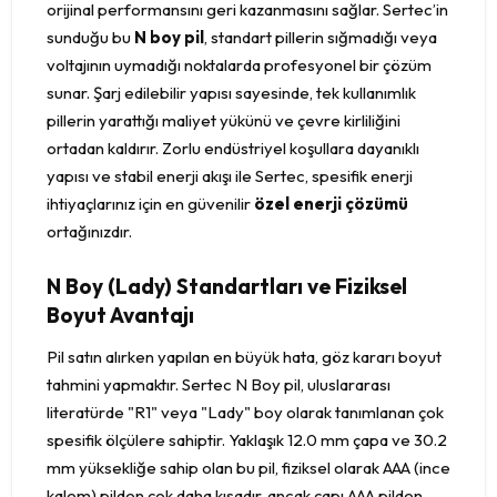
orijinal performansını geri kazanmasını sağlar. Sertec’in
sunduğu bu
N boy pil
, standart pillerin sığmadığı veya
voltajının uymadığı noktalarda profesyonel bir çözüm
sunar. Şarj edilebilir yapısı sayesinde, tek kullanımlık
pillerin yarattığı maliyet yükünü ve çevre kirliliğini
ortadan kaldırır. Zorlu endüstriyel koşullara dayanıklı
yapısı ve stabil enerji akışı ile Sertec, spesifik enerji
ihtiyaçlarınız için en güvenilir
özel enerji çözümü
ortağınızdır.
N Boy (Lady) Standartları ve Fiziksel
Boyut Avantajı
Pil satın alırken yapılan en büyük hata, göz kararı boyut
tahmini yapmaktır. Sertec N Boy pil, uluslararası
literatürde "R1" veya "Lady" boy olarak tanımlanan çok
spesifik ölçülere sahiptir. Yaklaşık 12.0 mm çapa ve 30.2
mm yüksekliğe sahip olan bu pil, fiziksel olarak AAA (ince
kalem) pilden çok daha kısadır, ancak çapı AAA pilden