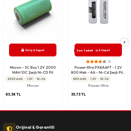
Giriş & Sepet
Giriş & Sepet
Son 1 adet
(1)
Micron - SC Boy 1.2V 2000
Power-Xtra PX8AAFT - 1.2V
MAH 10C Şarjlı Ni-CD Pil
800 Mah - AA - Ni-Cd Şarjlı Pil -
Başsız
2000 mAh
1.2V
Ni-Cd
800 mAh
1.2V
Ni-Cd
Micron
Power-Xtra
83,38 TL
35,73 TL
Orijinal & Garantili