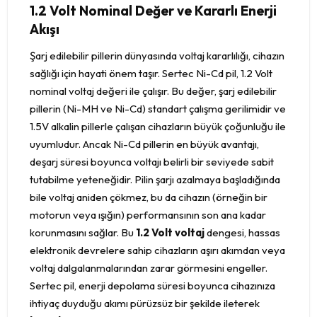
1.2 Volt Nominal Değer ve Kararlı Enerji
Akışı
Şarj edilebilir pillerin dünyasında voltaj kararlılığı, cihazın
sağlığı için hayati önem taşır. Sertec Ni-Cd pil, 1.2 Volt
nominal voltaj değeri ile çalışır. Bu değer, şarj edilebilir
pillerin (Ni-MH ve Ni-Cd) standart çalışma gerilimidir ve
1.5V alkalin pillerle çalışan cihazların büyük çoğunluğu ile
uyumludur. Ancak Ni-Cd pillerin en büyük avantajı,
deşarj süresi boyunca voltajı belirli bir seviyede sabit
tutabilme yeteneğidir. Pilin şarjı azalmaya başladığında
bile voltaj aniden çökmez, bu da cihazın (örneğin bir
motorun veya ışığın) performansının son ana kadar
korunmasını sağlar. Bu
1.2 Volt voltaj
dengesi, hassas
elektronik devrelere sahip cihazların aşırı akımdan veya
voltaj dalgalanmalarından zarar görmesini engeller.
Sertec pil, enerji depolama süresi boyunca cihazınıza
ihtiyaç duyduğu akımı pürüzsüz bir şekilde ileterek