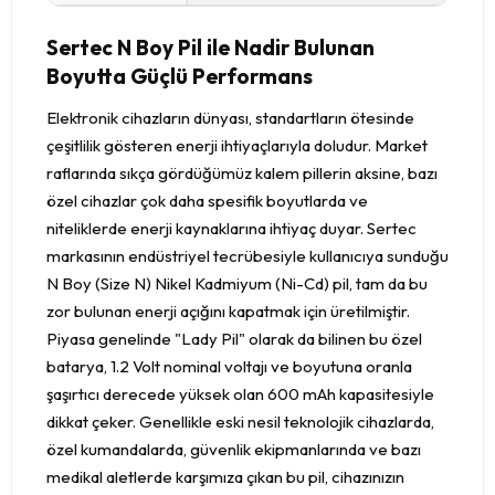
Sertec N Boy Pil ile Nadir Bulunan
Boyutta Güçlü Performans
Elektronik cihazların dünyası, standartların ötesinde
çeşitlilik gösteren enerji ihtiyaçlarıyla doludur. Market
raflarında sıkça gördüğümüz kalem pillerin aksine, bazı
özel cihazlar çok daha spesifik boyutlarda ve
niteliklerde enerji kaynaklarına ihtiyaç duyar. Sertec
markasının endüstriyel tecrübesiyle kullanıcıya sunduğu
N Boy (Size N) Nikel Kadmiyum (Ni-Cd) pil, tam da bu
zor bulunan enerji açığını kapatmak için üretilmiştir.
Piyasa genelinde "Lady Pil" olarak da bilinen bu özel
batarya, 1.2 Volt nominal voltajı ve boyutuna oranla
şaşırtıcı derecede yüksek olan 600 mAh kapasitesiyle
dikkat çeker. Genellikle eski nesil teknolojik cihazlarda,
özel kumandalarda, güvenlik ekipmanlarında ve bazı
medikal aletlerde karşımıza çıkan bu pil, cihazınızın