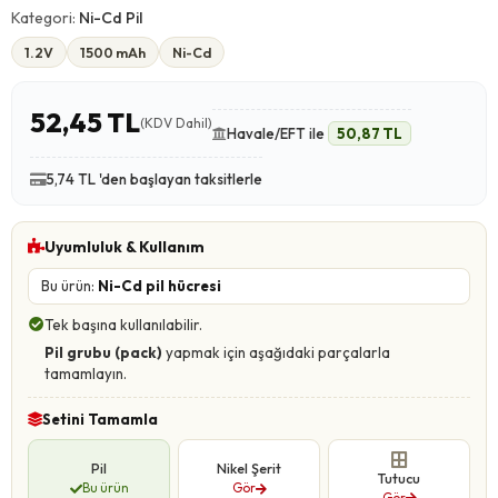
Kategori:
Ni-Cd Pil
1.2V
1500 mAh
Ni-Cd
52,45 TL
(KDV Dahil)
Havale/EFT ile
50,87 TL
5,74 TL 'den başlayan taksitlerle
Uyumluluk & Kullanım
Bu ürün:
Ni-Cd pil hücresi
Tek başına kullanılabilir.
Pil grubu (pack)
yapmak için aşağıdaki parçalarla
tamamlayın.
Setini Tamamla
Pil
Nikel Şerit
Tutucu
Bu ürün
Gör
Gör