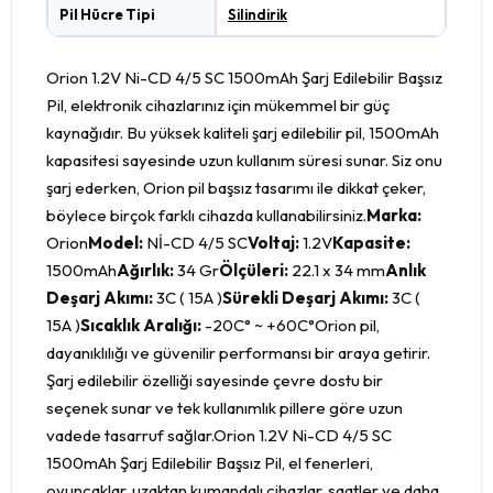
Pil Hücre Tipi
Silindirik
Orion 1.2V Ni-CD 4/5 SC 1500mAh Şarj Edilebilir Başsız
Pil, elektronik cihazlarınız için mükemmel bir güç
kaynağıdır. Bu yüksek kaliteli şarj edilebilir pil, 1500mAh
kapasitesi sayesinde uzun kullanım süresi sunar. Siz onu
şarj ederken, Orion pil başsız tasarımı ile dikkat çeker,
böylece birçok farklı cihazda kullanabilirsiniz.
Marka:
Orion
Model:
Nİ-CD 4/5 SC
Voltaj:
1.2V
Kapasite:
1500mAh
Ağırlık:
34 Gr
Ölçüleri:
22.1 x 34 mm
Anlık
Deşarj Akımı:
3C ( 15A )
Sürekli Deşarj Akımı:
3C (
15A )
Sıcaklık Aralığı:
-20C° ~ +60C°Orion pil,
dayanıklılığı ve güvenilir performansı bir araya getirir.
Şarj edilebilir özelliği sayesinde çevre dostu bir
seçenek sunar ve tek kullanımlık pillere göre uzun
vadede tasarruf sağlar.Orion 1.2V Ni-CD 4/5 SC
1500mAh Şarj Edilebilir Başsız Pil, el fenerleri,
oyuncaklar, uzaktan kumandalı cihazlar, saatler ve daha