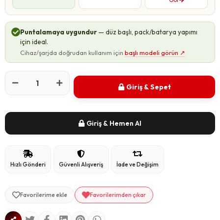
Puntalamaya uygundur
— düz başlı, pack/batarya yapımı
için ideal.
Cihaz/şarjda doğrudan kullanım için
başlı modeli görün
↗
Giriş & Sepet
Giriş & Hemen Al
Hızlı Gönderi
Güvenli Alışveriş
İade ve Değişim
Favorilerime ekle
Favorilerimden çıkar