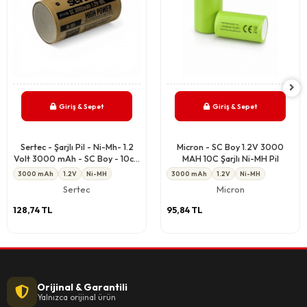
Giriş & Sepet
Giriş & Sepet
Sertec - Şarjlı Pil - Ni-Mh- 1.2
Micron - SC Boy 1.2V 3000
Volt 3000 mAh - SC Boy - 10c -
MAH 10C Şarjlı Ni-MH Pil
Başsız
3000 mAh
1.2V
Ni-MH
3000 mAh
1.2V
Ni-MH
Sertec
Micron
128,74 TL
95,84 TL
Orijinal & Garantili
Yalnızca orijinal ürün