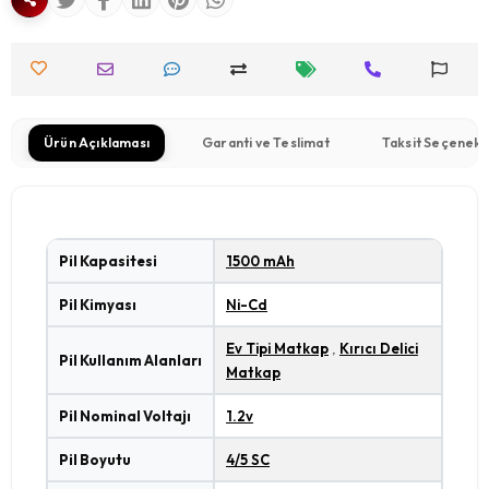
Ürün Açıklaması
Garanti ve Teslimat
Taksit Seçenekl
Pil Kapasitesi
1500 mAh
Pil Kimyası
Ni-Cd
Ev Tipi Matkap
,
Kırıcı Delici
Pil Kullanım Alanları
Matkap
Pil Nominal Voltajı
1.2v
Pil Boyutu
4/5 SC