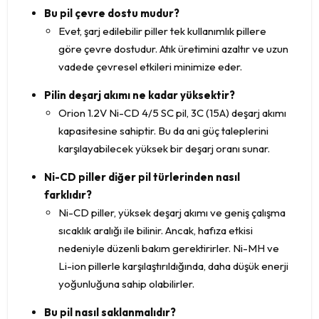
Bu pil çevre dostu mudur?
Evet, şarj edilebilir piller tek kullanımlık pillere
göre çevre dostudur. Atık üretimini azaltır ve uzun
vadede çevresel etkileri minimize eder.
Pilin deşarj akımı ne kadar yüksektir?
Orion 1.2V Ni-CD 4/5 SC pil, 3C (15A) deşarj akımı
kapasitesine sahiptir. Bu da ani güç taleplerini
karşılayabilecek yüksek bir deşarj oranı sunar.
Ni-CD piller diğer pil türlerinden nasıl
farklıdır?
Ni-CD piller, yüksek deşarj akımı ve geniş çalışma
sıcaklık aralığı ile bilinir. Ancak, hafıza etkisi
nedeniyle düzenli bakım gerektirirler. Ni-MH ve
Li-ion pillerle karşılaştırıldığında, daha düşük enerji
yoğunluğuna sahip olabilirler.
Bu pil nasıl saklanmalıdır?