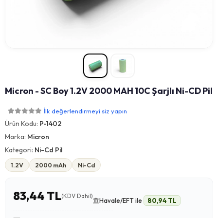
Micron - SC Boy 1.2V 2000 MAH 10C Şarjlı Ni-CD Pil
İlk değerlendirmeyi siz yapın
Ürün Kodu:
P-1402
Marka:
Micron
Kategori:
Ni-Cd Pil
1.2V
2000 mAh
Ni-Cd
83,44 TL
(KDV Dahil)
Havale/EFT ile
80,94 TL