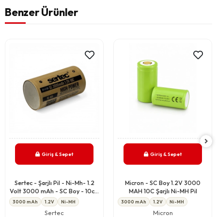
Benzer Ürünler
Giriş & Sepet
Giriş & Sepet
Sertec - Şarjlı Pil - Ni-Mh- 1.2
Micron - SC Boy 1.2V 3000
Volt 3000 mAh - SC Boy - 10c -
MAH 10C Şarjlı Ni-MH Pil
Başsız
3000 mAh
1.2V
Ni-MH
3000 mAh
1.2V
Ni-MH
Sertec
Micron