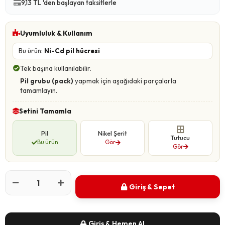
9,13 TL 'den başlayan taksitlerle
Uyumluluk & Kullanım
Bu ürün:
Ni-Cd pil hücresi
Tek başına kullanılabilir.
Pil grubu (pack)
yapmak için aşağıdaki parçalarla
tamamlayın.
Setini Tamamla
Pil
Nikel Şerit
Tutucu
Bu ürün
Gör
Gör
Giriş & Sepet
Giriş & Hemen Al