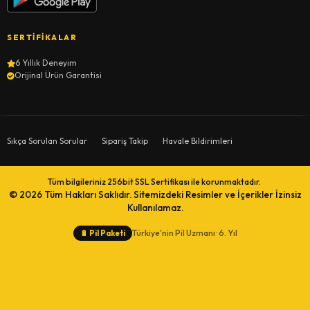
SERTIFIKALAR
6 Yıllık Deneyim
Orijinal Ürün Garantisi
Sıkça Sorulan Sorular
Sipariş Takip
Havale Bildirimleri
Tüm bilgileriniz 256bit SSL Sertifikası ile korunmaktadır.
© 2026
Tüm Hakları Saklıdır. Sitemizdeki Resimler ve İçerikler İzinsiz
Kullanılamaz.
Türkiye'nin Pil Uzmanı · 6. Yıl
🔋
Pil Paketi