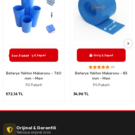
Giriş & Sepet
Giriş & Sepet
Son 5 adet
(1)
Batarya Yalıtım Makaronu - 760
Batarya Yalıtım Makaronu - 85
mm - Mavi
mm - Mavi
Pil Paketi
Pil Paketi
572,16 TL
34,96 TL
Orijinal & Garantili
Yalnızca orijinal ürün