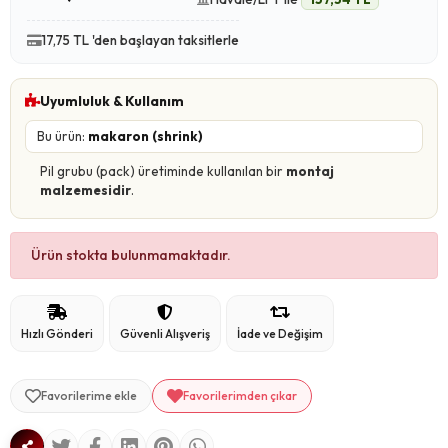
17,75 TL 'den başlayan taksitlerle
Uyumluluk & Kullanım
Bu ürün:
makaron (shrink)
Pil grubu (pack) üretiminde kullanılan bir
montaj
malzemesidir
.
Ürün stokta bulunmamaktadır.
Hızlı Gönderi
Güvenli Alışveriş
İade ve Değişim
Favorilerime ekle
Favorilerimden çıkar