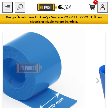
0
Kargo Ücreti Tüm Türkiye'ye Sadece 99.99 TL. 2999 TL Üzeri
siparişlerinizde kargo ücretsiz.