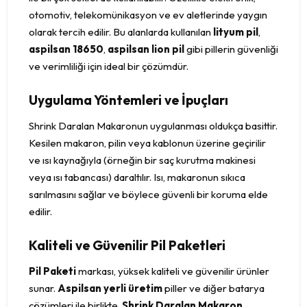
otomotiv, telekomünikasyon ve ev aletlerinde yaygın
olarak tercih edilir. Bu alanlarda kullanılan
lityum pil
,
aspilsan 18650
,
aspilsan lion pil
gibi pillerin güvenliği
ve verimliliği için ideal bir çözümdür.
Uygulama Yöntemleri ve İpuçları
Shrink Daralan Makaronun uygulanması oldukça basittir.
Kesilen makaron, pilin veya kablonun üzerine geçirilir
ve ısı kaynağıyla (örneğin bir saç kurutma makinesi
veya ısı tabancası) daraltılır. Isı, makaronun sıkıca
sarılmasını sağlar ve böylece güvenli bir koruma elde
edilir.
Kaliteli ve Güvenilir Pil Paketleri
Pil Paketi
markası, yüksek kaliteli ve güvenilir ürünler
sunar.
Aspilsan yerli üretim
piller ve diğer batarya
çözümleri ile birlikte,
Shrink Daralan Makaron