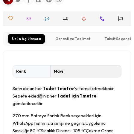
Ürün Açıklaması
Garanti ve Teslimat
Taksit Seçenekl
Renk
Mavi
Satın alınan her
1 adet 1 metre
'yi temsil etmektedir.
Sepete eklediğiniz her
1 adet için 1 metre
gönderilecektir.
270 mm Batarya Shrink Renk seçenekleri için
WhatsApp hattımızla iletişime geçiniz.Uygulama
Sıcaklığı: 80 ℃Sıcaklık Direnci : 105 ℃Çekme Oranı: