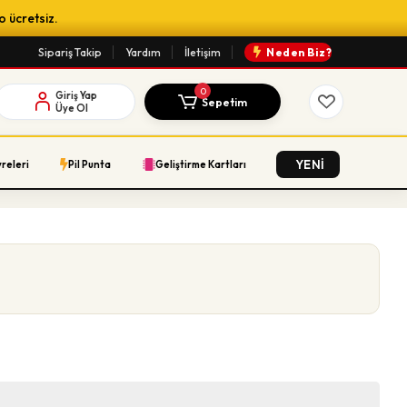
o ücretsiz.
Sipariş Takip
Yardım
İletişim
Neden Biz?
0
Giriş Yap
Sepetim
Üye Ol
YENİ
vreleri
Pil Punta
Geliştirme Kartları