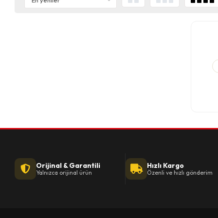
Orijinal & Garantili
Hızlı Kargo
Yalnızca orijinal ürün
Özenli ve hızlı gönderim