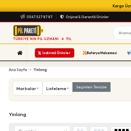
Kargo Ücre
0547 527 87 87
Orijinal & Garantili Ürünler
TÜRKIYE'NIN PIL UZMANI · 6. YIL
%
İndirimli Ürünler
Batarya Malzemesi
Ana Sayfa
Yinlong
Seçimleri Temizle
Markalar
Listeleme
Yinlong