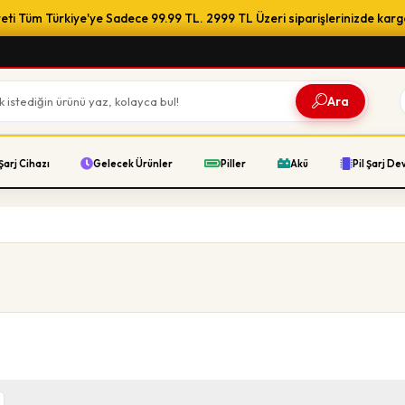
ti Tüm Türkiye'ye Sadece 99.99 TL. 2999 TL Üzeri siparişlerinizde karg
Ara
Şarj Cihazı
Gelecek Ürünler
Piller
Akü
Pil Şarj De