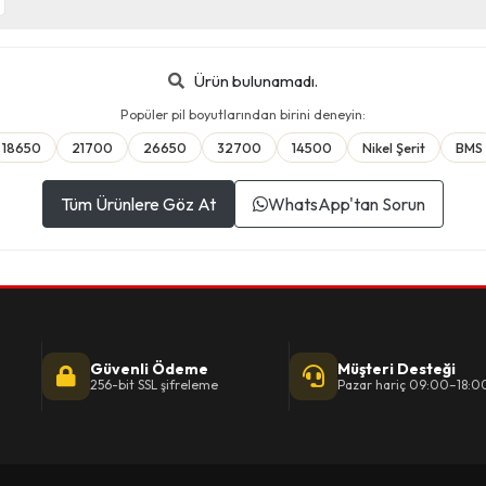
Ürün bulunamadı.
Popüler pil boyutlarından birini deneyin:
18650
21700
26650
32700
14500
Nikel Şerit
BMS
Tüm Ürünlere Göz At
WhatsApp'tan Sorun
Güvenli Ödeme
Müşteri Desteği
256-bit SSL şifreleme
Pazar hariç 09:00–18:0