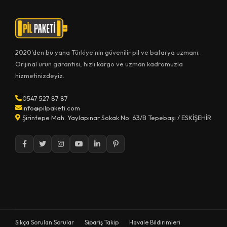
2020'den bu yana Türkiye'nin güvenilir pil ve batarya uzmanı.
Orijinal ürün garantisi, hızlı kargo ve uzman kadromuzla
hizmetinizdeyiz.
0547 527 87 87
info@pilpaketi.com
Şirintepe Mah. Yaylapınar Sokak No: 63/B Tepebaşı / ESKİŞEHİR
Sıkça Sorulan Sorular
Sipariş Takip
Havale Bildirimleri