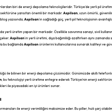
nlardan biri de enerji depolama teknolojileridir. Türkiye’de yerli pil üreti
ji sektörüne yansıtan önemli bir markadır.
Aspilsan
, uzun ömürlü, güvenilir
u blog yazısında,
Aspilsan
'ın sağladığı güç, yerli pil teknolojisinin avantajl
da yerli üretim yapan bir markadır. Özellikle savunma sanayi, sivil kullan
 çeker.
Aspilsan
’ın yerli üretimi, dışa bağımlılığı azaltırken aynı zamanda 
da bu bağlamda
Aspilsan
ürünlerini kullanıcılarına sunarak kaliteyi ve güve
lülüğü ile bilinen bir enerji depolama çözümüdür. Günümüzde akıllı telefon
n
, bu teknolojiyi yerli üretime entegre ederek Türkiye’nin enerji sektörü
eri ile piyasadaki en iyi ürünleri sunar.
ı
rmansları ile enerji verimliliğini maksimize eder. Bu piller, hızlı şarj olabil