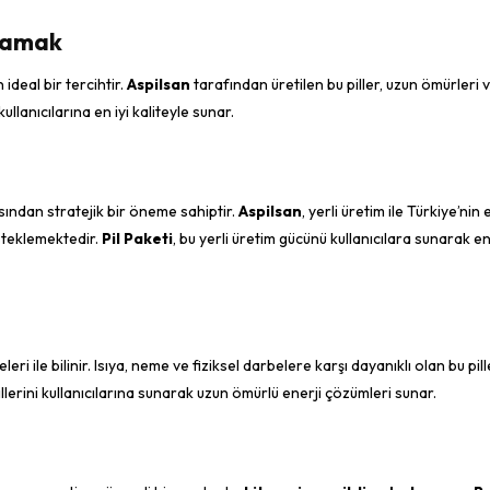
ğlamak
n ideal bir tercihtir.
Aspilsan
tarafından üretilen bu piller, uzun ömürleri ve
i kullanıcılarına en iyi kaliteyle sunar.
ısından stratejik bir öneme sahiptir.
Aspilsan
, yerli üretim ile Türkiye’nin 
esteklemektedir.
Pil Paketi
, bu yerli üretim gücünü kullanıcılara sunarak en
i ile bilinir. Isıya, neme ve fiziksel darbelere karşı dayanıklı olan bu pill
llerini kullanıcılarına sunarak uzun ömürlü enerji çözümleri sunar.