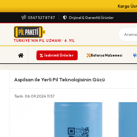
Kargo Ücre
0547 527 87 87
Orijinal & Garantili Ürünler
TÜRKIYE'NIN PIL UZMANI · 6. YIL
%
İndirimli Ürünler
Batarya Malzemesi
Aspilsan ile Yerli Pil Teknolojisinin Gücü
Tarih: 06.09.2024 11:57