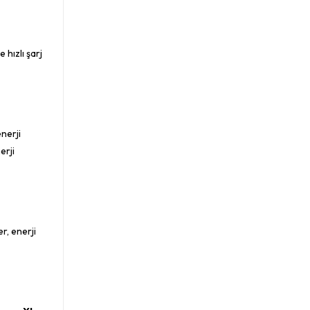
 hızlı şarj
enerji
erji
er, enerji