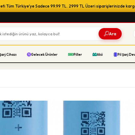
ti Tüm Türkiye'ye Sadece 99.99 TL. 2999 TL Üzeri siparişlerinizde karg
Ara
Şarj Cihazı
Gelecek Ürünler
Piller
Akü
Pil Şarj De