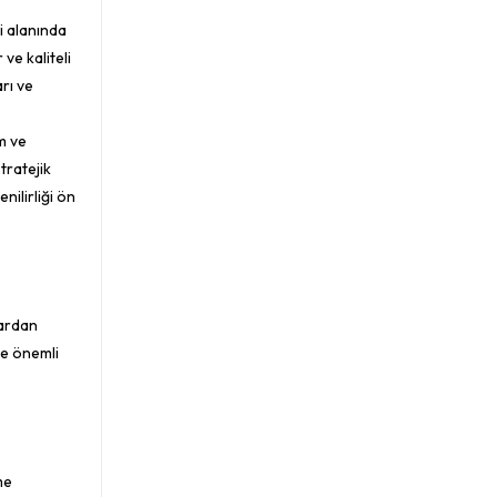
mi alanında
 ve kaliteli
arı ve
ım ve
stratejik
nilirliği ön
lardan
ne önemli
me