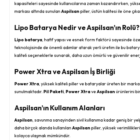
kapasiteleri sayesinde kullanıcılarına zaman kazandırırken, yüksek
markası altında sunulan
Aspilsan
piller, üstün kalitesi ile öne çıka
Lipo Batarya Nedir ve Aspilsan’ın Rolü?
Lipo batarya
, hafif yapısı ve esnek form faktörü sayesinde özelli
teknolojisinde de önemli adımlar atarak yerli üretim ile bu batary
kaliteli seçeneklerle sunarak, daha uzun ömürlü ve güvenilir enerj
Power Xtra ve Aspilsan İş Birliği
Power Xtra
, yüksek kaliteli piller ve bataryalar üreten bir marka
sunulmaktadır.
Pil Paketi
,
Power Xtra
ve
Aspilsan
ürünlerini bi
Aspilsan’ın Kullanım Alanları
Aspilsan
, savunma sanayinden sivil kullanıma kadar geniş bir yelp
daha birçok alanda kullanılan
Aspilsan
piller, yüksek verimlilikleri
kolayca ulaşmak mümkündür.