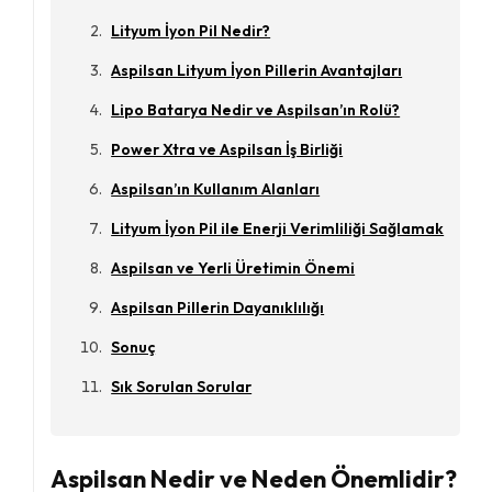
Lityum İyon Pil Nedir?
Aspilsan Lityum İyon Pillerin Avantajları
Lipo Batarya Nedir ve Aspilsan’ın Rolü?
Power Xtra ve Aspilsan İş Birliği
Aspilsan’ın Kullanım Alanları
Lityum İyon Pil ile Enerji Verimliliği Sağlamak
Aspilsan ve Yerli Üretimin Önemi
Aspilsan Pillerin Dayanıklılığı
Sonuç
Sık Sorulan Sorular
Aspilsan Nedir ve Neden Önemlidir?