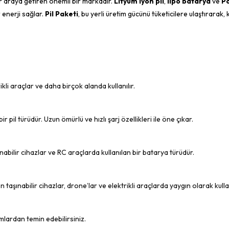
ğı bir araya getiren önemli bir markadır.
Lityum iyon pil
,
lipo batarya
ve
P
r enerji sağlar.
Pil Paketi
, bu yerli üretim gücünü tüketicilere ulaştırarak, k
rikli araçlar ve daha birçok alanda kullanılır.
 pil türüdür. Uzun ömürlü ve hızlı şarj özellikleri ile öne çıkar.
şınabilir cihazlar ve RC araçlarda kullanılan bir batarya türüdür.
taşınabilir cihazlar, drone’lar ve elektrikli araçlarda yaygın olarak kullan
mlardan temin edebilirsiniz.