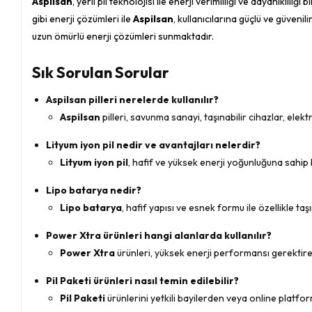
Aspilsan
, yerli pil teknolojisi ile enerji verimliliği ve dayanıklılı
gibi enerji çözümleri ile
Aspilsan
, kullanıcılarına güçlü ve güvenili
uzun ömürlü enerji çözümleri sunmaktadır.
Sık Sorulan Sorular
Aspilsan pilleri nerelerde kullanılır?
Aspilsan
pilleri, savunma sanayi, taşınabilir cihazlar, elekt
Lityum iyon pil nedir ve avantajları nelerdir?
Lityum iyon pil
, hafif ve yüksek enerji yoğunluğuna sahip bir
Lipo batarya nedir?
Lipo batarya
, hafif yapısı ve esnek formu ile özellikle ta
Power Xtra ürünleri hangi alanlarda kullanılır?
Power Xtra
ürünleri, yüksek enerji performansı gerektiren 
Pil Paketi ürünleri nasıl temin edilebilir?
Pil Paketi
ürünlerini yetkili bayilerden veya online platfor