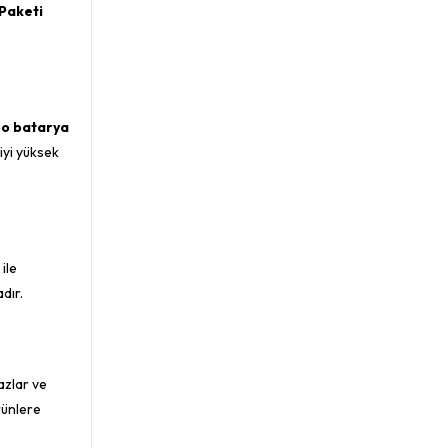
 Paketi
po batarya
iyi yüksek
ile
dır.
azlar ve
rünlere