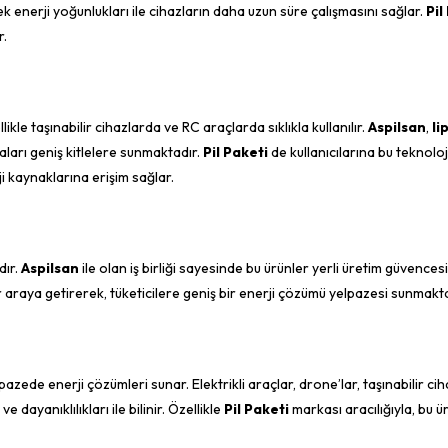
 enerji yoğunlukları ile cihazların daha uzun süre çalışmasını sağlar.
Pil
r.
kle taşınabilir cihazlarda ve RC araçlarda sıklıkla kullanılır.
Aspilsan
,
li
aları geniş kitlelere sunmaktadır.
Pil Paketi
de kullanıcılarına bu teknoloj
i kaynaklarına erişim sağlar.
dır.
Aspilsan
ile olan iş birliği sayesinde bu ürünler yerli üretim güvencesi 
r araya getirerek, tüketicilere geniş bir enerji çözümü yelpazesi sunmakta
azede enerji çözümleri sunar. Elektrikli araçlar, drone’lar, taşınabilir cih
 ve dayanıklılıkları ile bilinir. Özellikle
Pil Paketi
markası aracılığıyla, bu ü