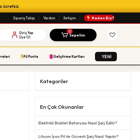
o ücretsiz.
Sipariş Takip
Yardım
İletişim
Neden Biz?
0
Giriş Yap
Sepetim
Üye Ol
YENİ
vreleri
Pil Punta
Geliştirme Kartları
Kategoriler
En Çok Okunanlar
Elektrikli Bisiklet Bataryası Nasıl Şarj Edilir?
Lityum İyon Pil ile Güvenli Şarj Nasıl Yapılır?