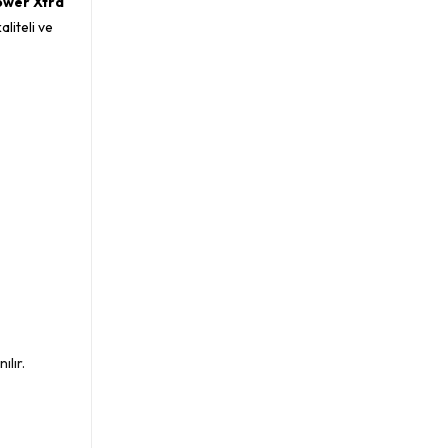
ower Xtra
aliteli ve
ılır.