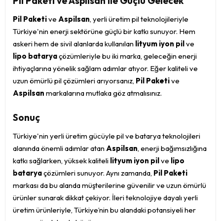
Pil Paketi ve Aspilsan ile Güçlü Gelecek
Pil Paketi
ve
Aspilsan
, yerli üretim pil teknolojileriyle
Türkiye'nin enerji sektörüne güçlü bir katkı sunuyor. Hem
askeri hem de sivil alanlarda kullanılan
lityum iyon pil
ve
lipo batarya
çözümleriyle bu iki marka, geleceğin enerji
ihtiyaçlarına yönelik sağlam adımlar atıyor. Eğer kaliteli ve
uzun ömürlü pil çözümleri arıyorsanız,
Pil Paketi
ve
Aspilsan
markalarına mutlaka göz atmalısınız.
Sonuç
Türkiye'nin yerli üretim gücüyle pil ve batarya teknolojileri
alanında önemli adımlar atan
Aspilsan
, enerji bağımsızlığına
katkı sağlarken, yüksek kaliteli
lityum iyon pil
ve
lipo
batarya
çözümleri sunuyor. Aynı zamanda,
Pil Paketi
markası da bu alanda müşterilerine güvenilir ve uzun ömürlü
ürünler sunarak dikkat çekiyor. İleri teknolojiye dayalı yerli
üretim ürünleriyle, Türkiye’nin bu alandaki potansiyeli her