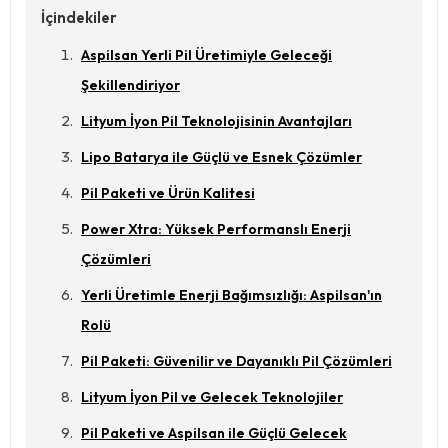
İçindekiler
Aspilsan Yerli Pil Üretimiyle Geleceği
Şekillendiriyor
Lityum İyon Pil Teknolojisinin Avantajları
Lipo Batarya ile Güçlü ve Esnek Çözümler
Pil Paketi ve Ürün Kalitesi
Power Xtra: Yüksek Performanslı Enerji
Çözümleri
Yerli Üretimle Enerji Bağımsızlığı: Aspilsan'ın
Rolü
Pil Paketi: Güvenilir ve Dayanıklı Pil Çözümleri
Lityum İyon Pil ve Gelecek Teknolojiler
Pil Paketi ve Aspilsan ile Güçlü Gelecek