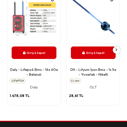
Giriş & Sepet
Giriş & Sepet
Daly - Lifepo4 Bms - 16s 60a
Olt - Lityum İyon Bms - 1s 5a
- Balanslı
- Yuvarlak - Nikelli
LiFePO4
Li-ion
Daly
OLT
1.478,08 TL
28,61 TL