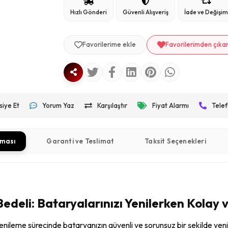
Hızlı Gönderi
Güvenli Alışveriş
İade ve Değişi
Favorilerime ekle
Favorilerimden çıka
siye Et
Yorum Yaz
Karşılaştır
Fiyat Alarmı
Telef
aması
Garanti ve Teslimat
Taksit Seçenekleri
deli: Bataryalarınızı Yenilerken Kolay 
enileme sürecinde bataryanızın güvenli ve sorunsuz bir şekilde ye