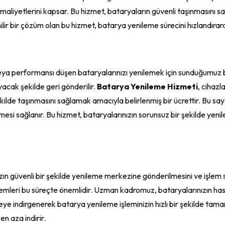
 maliyetlerini kapsar. Bu hizmet, bataryaların güvenli taşınmasını s
ir bir çözüm olan bu hizmet, batarya yenileme sürecini hızlandırarak 
eya performansı düşen bataryalarınızı yenilemek için sunduğumuz b
acak şekilde geri gönderilir.
Batarya Yenileme Hizmeti
, cihaz
 şekilde taşınmasını sağlamak amacıyla belirlenmiş bir ücrettir. Bu 
lmesi sağlanır. Bu hizmet, bataryalarınızın sorunsuz bir şekilde yenil
zın güvenli bir şekilde yenileme merkezine gönderilmesini ve işlem s
lemleri bu süreçte önemlidir. Uzman kadromuz, bataryalarınızın ha
eye indirgenerek batarya yenileme işleminizin hızlı bir şekilde tam
en aza indirir.