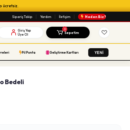
o ücretsiz.
Sipariş Takip
Yardım
İletişim
Neden Biz?
0
Giriş Yap
Sepetim
Üye Ol
YENİ
vreleri
Pil Punta
Geliştirme Kartları
o Bedeli