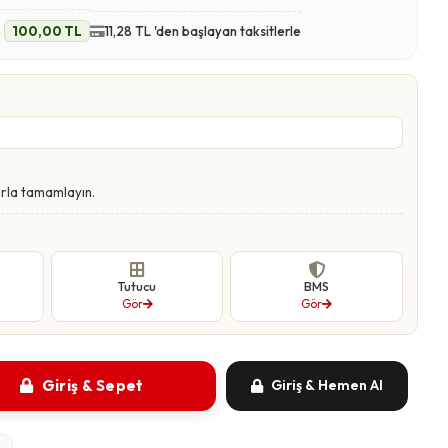
e
100,00 TL
11,28 TL 'den başlayan taksitlerle
rla tamamlayın.
Tutucu
BMS
Gör
Gör
Giriş & Sepet
Giriş & Hemen Al