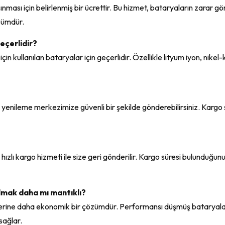
aşınması için belirlenmiş bir ücrettir. Bu hizmet, bataryaların zarar
özümdür.
eçerlidir?
için kullanılan bataryalar için geçerlidir. Özellikle lityum iyon, nike
a yenileme merkezimize güvenli bir şekilde gönderebilirsiniz. Kargo 
zlı kargo hizmeti ile size geri gönderilir. Kargo süresi bulunduğunu
lmak daha mı mantıklı?
yerine daha ekonomik bir çözümdür. Performansı düşmüş bataryalar
sağlar.