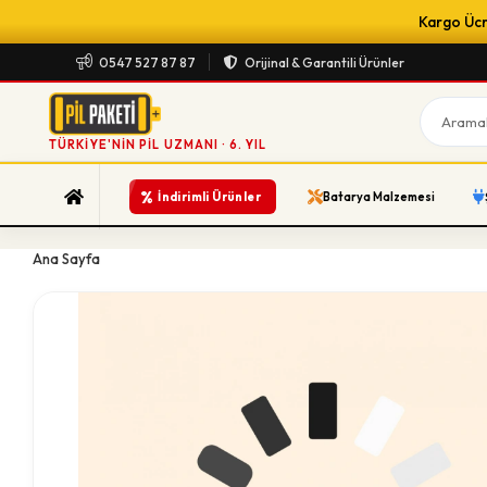
Kargo Ücre
0547 527 87 87
Orijinal & Garantili Ürünler
TÜRKIYE'NIN PIL UZMANI · 6. YIL
%
İndirimli Ürünler
Batarya Malzemesi
Ana Sayfa