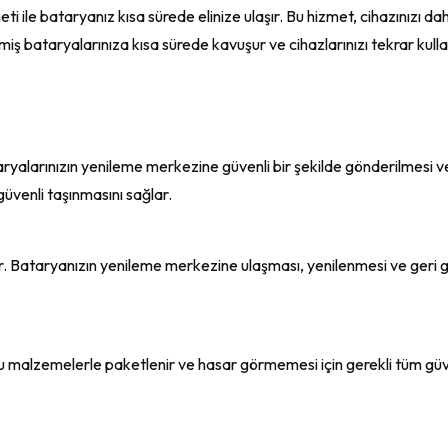
i ile bataryanız kısa sürede elinize ulaşır. Bu hizmet, cihazınızı 
miş bataryalarınıza kısa sürede kavuşur ve cihazlarınızı tekrar kull
aryalarınızın yenileme merkezine güvenli bir şekilde gönderilmesi ve
güvenli taşınmasını sağlar.
r. Bataryanızın yenileme merkezine ulaşması, yenilenmesi ve geri gö
u malzemelerle paketlenir ve hasar görmemesi için gerekli tüm güven