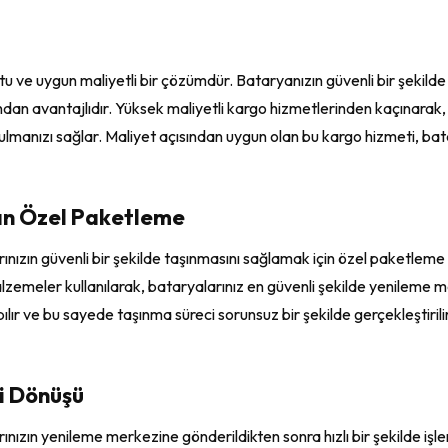
tu ve uygun maliyetli bir çözümdür. Bataryanızın güvenli bir şekil
ından avantajlıdır. Yüksek maliyetli kargo hizmetlerinden kaçınarak,
lmanızı sağlar. Maliyet açısından uygun olan bu kargo hizmeti, batar
yan Özel Paketleme
rınızın güvenli bir şekilde taşınmasını sağlamak için özel paketleme
zemeler kullanılarak, bataryalarınız en güvenli şekilde yenileme me
lır ve bu sayede taşınma süreci sorunsuz bir şekilde gerçekleştirili
ri Dönüşü
rınızın yenileme merkezine gönderildikten sonra hızlı bir şekilde iş