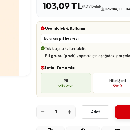
103,09 TL
(KDV Dahil)
Havale/EFT il
Uyumluluk & Kullanım
Bu ürün:
pil hücresi
Tek başına kullanılabilir.
Pil grubu (pack)
yapmak için aşağıdaki parçala
Setini Tamamla
Pil
Nikel Şerit
Bu ürün
Gör
Adet