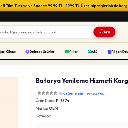
ti Tüm Türkiye'ye Sadece 99.99 TL. 2999 TL Üzeri siparişlerinizde karg
Ara
Şarj Cihazı
Gelecek Ürünler
Piller
Akü
Pil Şarj De
Batarya Yenileme Hizmeti Karg
İlk değerlendirmeyi siz yapın
Ürün Kodu:
P-8574
Marka:
OEM
Kategori: