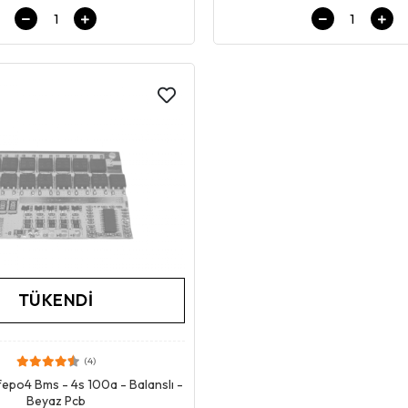
TÜKENDI
(4)
Stokta Yok
ifepo4 Bms - 4s 100a - Balanslı -
Beyaz Pcb