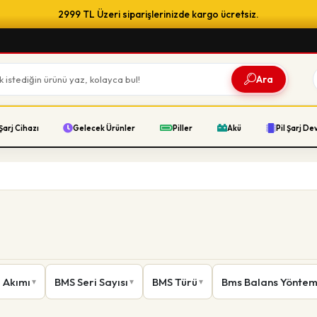
2999 TL Üzeri siparişlerinizde kargo ücretsiz.
Ara
Şarj Cihazı
Gelecek Ürünler
Piller
Akü
Pil Şarj De
 Akımı
BMS Seri Sayısı
BMS Türü
Bms Balans Yöntem