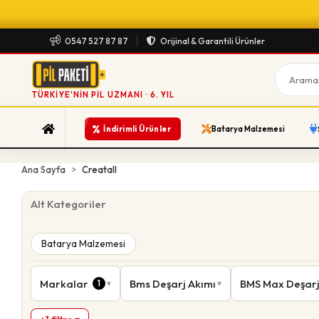
0547 527 87 87
Orijinal & Garantili Ürünler
TÜRKIYE'NIN PIL UZMANI · 6. YIL
%
İndirimli Ürünler
Batarya Malzemesi
Ana Sayfa
Creatall
Alt Kategoriler
Batarya Malzemesi
Markalar
Bms Deşarj Akımı
BMS Max Deşarj
1