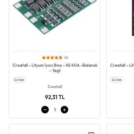
(4)
Giriş & Sepet
Creatall - Lityum İyon Bms - 4S 40A -Balanslı
Creatall - L
- Yeşil
Li-ion
Li-ion
Creatall
92,31 TL