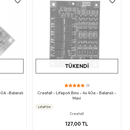
TÜKENDI
(3)
Stokta Yok
40A -Balanslı
Creatall - Lifepo4 Bms - 4s 40a - Balanslı -
Mavi
LiFePO4
Creatall
127,00 TL