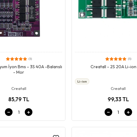
(1)
(1)
Giriş & Sepet
Giriş & Sepet
ityum İyon Bms - 3S 40A -Balanslı
Creatall - 2S 20A Li-io
- Mor
Li-ion
Creatall
Creatall
85,79 TL
99,33 TL