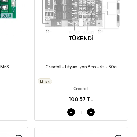
TÜKENDI
Stokta Yok
n BMS
Creatall - Lityum İyon Bms - 4s - 30a
Li-ion
Creatall
100,57 TL