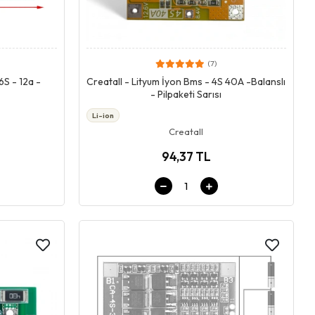
(7)
Giriş & Sepet
6S - 12a -
Creatall - Lityum İyon Bms - 4S 40A -Balanslı
- Pilpaketi Sarısı
Li-ion
Creatall
94,37 TL