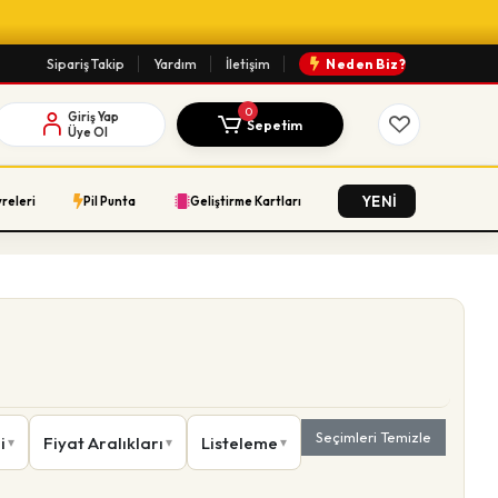
Sipariş Takip
Yardım
İletişim
Neden Biz?
0
Giriş Yap
Sepetim
Üye Ol
YENİ
vreleri
Pil Punta
Geliştirme Kartları
Seçimleri Temizle
i
Fiyat Aralıkları
Listeleme