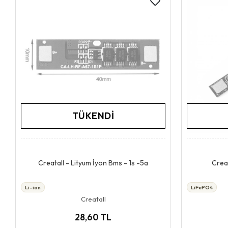
TÜKENDI
Stokta Yok
Creatall - Lityum İyon Bms - 1s -5a
Creat
Li-ion
LiFePO4
Creatall
28,60 TL