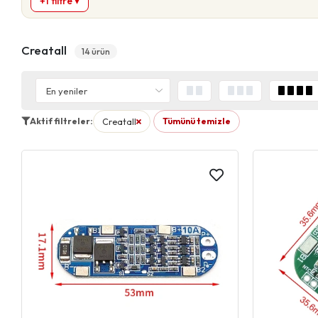
+1 filtre ▾
Creatall
14 ürün
Aktif filtreler:
Creatall
Tümünü temizle
filtresini kaldır