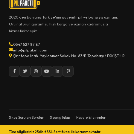
2020'den bu yana Türkiye'nin güvenilir pil ve batarya uzmanı.
Orijinal ürün garantisi, hızlı kargo ve uzman kadromuzla
hizmetinizdeyiz.
0547 527 87 87
info@pilpaketi.com
Şirintepe Mah. Yaylapınar Sokak No: 63/B Tepebaşı / ESKİŞEHİR
Sıkça Sorulan Sorular
Sipariş Takip
Havale Bildirimleri
Tüm bilgileriniz 256bit SSL Sertifikası ile korunmaktadır.