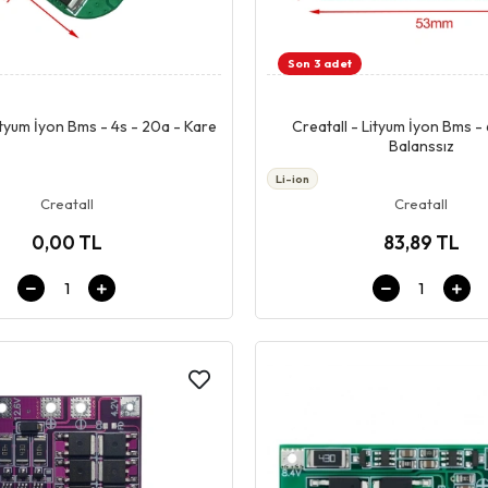
Son 3 adet
Giriş & Sepet
Giriş & Sepet
ityum İyon Bms - 4s - 20a - Kare
Creatall - Lityum İyon Bms - 
Balanssız
Li-ion
Creatall
Creatall
0,00 TL
83,89 TL