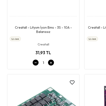
Giriş & Sepet
Creatall - Lityum İyon Bms - 3S - 10A -
Creatall - L
Balanssız
Li-ion
Li-ion
Creatall
31,93 TL