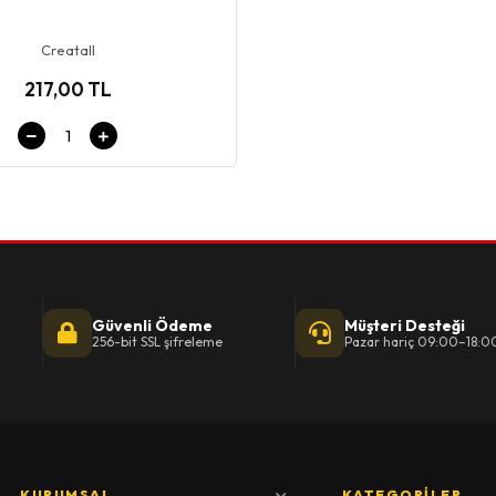
Creatall
217,00 TL
Güvenli Ödeme
Müşteri Desteği
256-bit SSL şifreleme
Pazar hariç 09:00–18:0
KURUMSAL
KATEGORILER