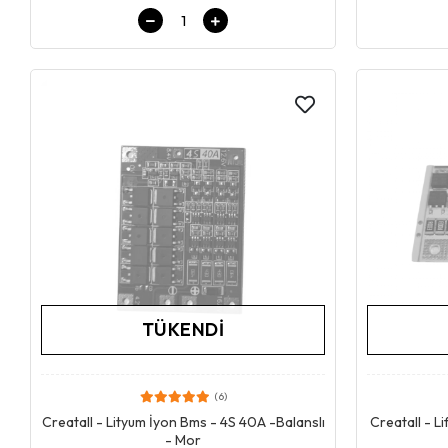
TÜKENDI
(6)
Stokta Yok
Creatall - Lityum İyon Bms - 4S 40A -Balanslı
Creatall - L
- Mor