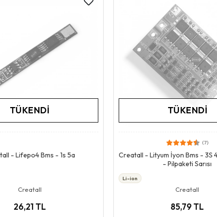
TÜKENDI
TÜKENDI
(7)
Stokta Yok
Stokta Yok
all - Lifepo4 Bms - 1s 5a
Creatall - Lityum İyon Bms - 3S 
- Pilpaketi Sarısı
Li-ion
Creatall
Creatall
26,21 TL
85,79 TL