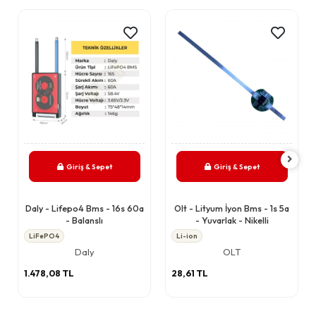
Giriş & Sepet
Giriş & Sepet
Daly - Lifepo4 Bms - 16s 60a
Olt - Lityum İyon Bms - 1s 5a
- Balanslı
- Yuvarlak - Nikelli
LiFePO4
Li-ion
Daly
OLT
1.478,08 TL
28,61 TL