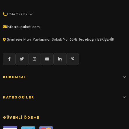
0547 527 87 87
info@pilpaketi.com
Şirintepe Mah. Yaylapınar Sokak No: 63/B Tepebaşı / ESKİŞEHİR
KURUMSAL
KATEGORILER
GÜVENLI ÖDEME