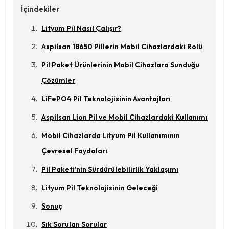
İçindekiler
Lityum Pil Nasıl Çalışır?
Aspilsan 18650 Pillerin Mobil Cihazlardaki Rolü
Pil Paket Ürünlerinin Mobil Cihazlara Sunduğu
Çözümler
LiFePO4 Pil Teknolojisinin Avantajları
Aspilsan Lion Pil ve Mobil Cihazlardaki Kullanımı
Mobil Cihazlarda Lityum Pil Kullanımının
Çevresel Faydaları
Pil Paketi'nin Sürdürülebilirlik Yaklaşımı
Lityum Pil Teknolojisinin Geleceği
Sonuç
Sık Sorulan Sorular