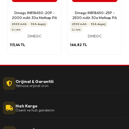
Dmegc INR18650-20P -
Dmegc INR18650-25P -
2000 mAh 30a Matkap Pili
2500 mAh 30a Matkap Pili
2000 mAh
30A deşarj
2500 mAh
30A deşarj
Li-ion
Li-ion
DMEGC
DMEGC
113,44 TL
166,82 TL
Orijinal & Garantili
Yalnızca orijinal ürün
Hızlı Kargo
Özenli ve hızlı gönderim