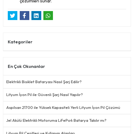
çözümleri sunar.
Kategoriler
En Çok Okunanlar
Elektrikli Bisiklet Bataryası Nasıl Şarj Edilir?
Lityum İyon Pil ile Güvenli Şarj Nasıl Yapılır?
Aspilsan 21700 ile Yüksek Kapasiteli Yerli Lityum İyon Pil Çözümü
Jel Akülü Elektrikli Motoruma LiFePo4 Batarya Takılır mı?
Lityum Pil Çeşitleri ve Kullanım Alanları