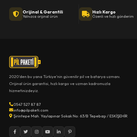
Orijinal & Garantili
Hızlı Kargo
Yalnızca orijinal ürün
Özenli ve hızlı gönderim
2020'den bu yana Türkiye'nin güvenilir pil ve batarya uzmanı.
Orijinal ürün garantisi, hızlı kargo ve uzman kadromuzla
hizmetinizdeyiz.
0547 527 87 87
info@pilpaketi.com
Şirintepe Mah. Yaylapınar Sokak No: 63/B Tepebaşı / ESKİŞEHİR