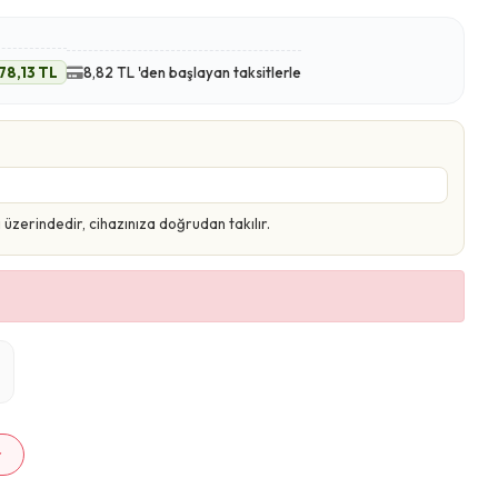
78,13 TL
8,82 TL 'den başlayan taksitlerle
zerindedir, cihazınıza doğrudan takılır.
m
r