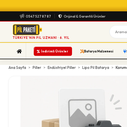
0547 527 87 87
Orijinal & Garantili Ürünler
TÜRKIYE'NIN PIL UZMANI · 6. YIL
%
İndirimli Ürünler
Batarya Malzemesi
Ana Sayfa
Piller
Endüstriyel Piller
Lipo Pil Batarya
Koruma