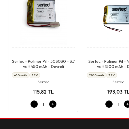
Giriş & Sepet
Giriş & Se
Sertec - Polimer Pil - 503030 - 3.7
Sertec - Polimer Pil - 
volt 450 mAh - Devreli
volt 1500 mAh - D
450 mAh
3.7V
1500 mAh
3.7V
Sertec
Sertec
115,82 TL
193,03 T