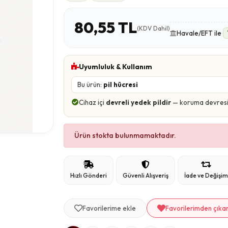
80,55 TL
(KDV Dahil)
Havale/EFT ile
Uyumluluk & Kullanım
Bu ürün:
pil hücresi
Cihaz içi
devreli yedek pildir
— koruma devresi ü
Ürün stokta bulunmamaktadır.
Hızlı Gönderi
Güvenli Alışveriş
İade ve Değişi
Favorilerime ekle
Favorilerimden çıka