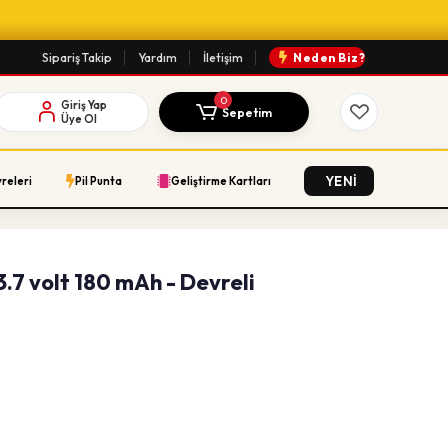
Sipariş Takip
Yardım
İletişim
Neden Biz?
0
Giriş Yap
Sepetim
Üye Ol
YENİ
vreleri
Pil Punta
Geliştirme Kartları
3.7 volt 180 mAh - Devreli