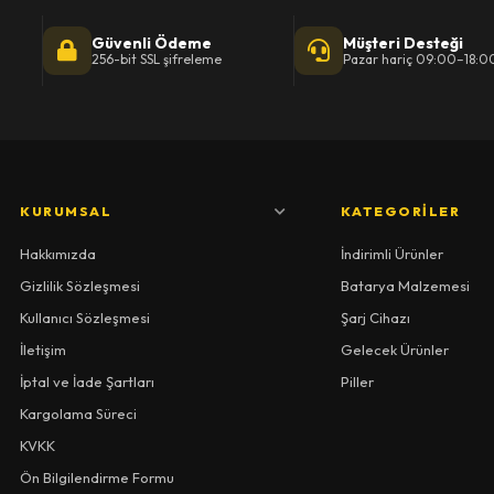
Güvenli Ödeme
Müşteri Desteği
256-bit SSL şifreleme
Pazar hariç 09:00–18:0
KURUMSAL
KATEGORILER
Hakkımızda
İndirimli Ürünler
Gizlilik Sözleşmesi
Batarya Malzemesi
Kullanıcı Sözleşmesi
Şarj Cihazı
İletişim
Gelecek Ürünler
İptal ve İade Şartları
Piller
Kargolama Süreci
KVKK
Ön Bilgilendirme Formu