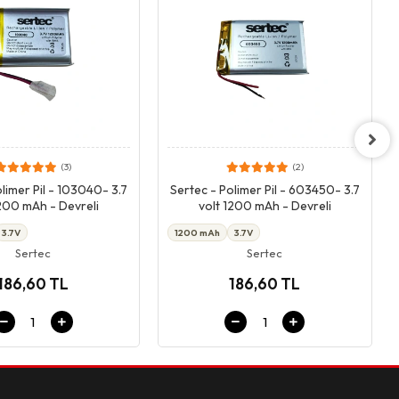
(3)
(2)
Giriş & Sepet
Giriş & Sepet
limer Pil - 103040- 3.7
Sertec - Polimer Pil - 603450- 3.7
1200 mAh - Devreli
volt 1200 mAh - Devreli
3.7V
1200 mAh
3.7V
Sertec
Sertec
186,60 TL
186,60 TL