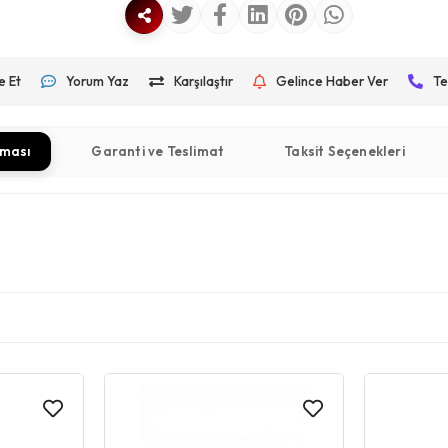
e Et
Yorum Yaz
Karşılaştır
Gelince Haber Ver
Te
aması
Garanti ve Teslimat
Taksit Seçenekleri