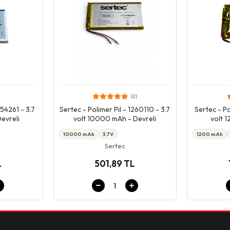
(2)
pet
Giriş & Sepet
454261 - 3.7
Sertec - Polimer Pil - 1260110 - 3.7
Sertec - Po
evreli
volt 10000 mAh - Devreli
volt 
10000 mAh
3.7V
1200 mAh
Sertec
L
501,89 TL