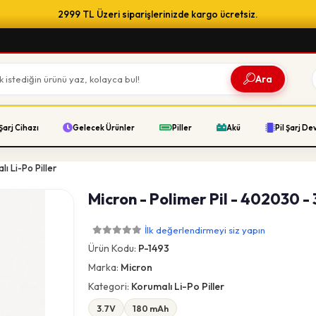
2999 TL Üzeri siparişlerinizde kargo ücretsiz.
Ara
Şarj Cihazı
Gelecek Ürünler
Piller
Akü
Pil Şarj De
lı Li-Po Piller
Micron - Polimer Pil - 402030 - 
İlk değerlendirmeyi siz yapın
Ürün Kodu:
P-1493
Marka:
Micron
Kategori:
Korumalı Li-Po Piller
3.7V
180 mAh