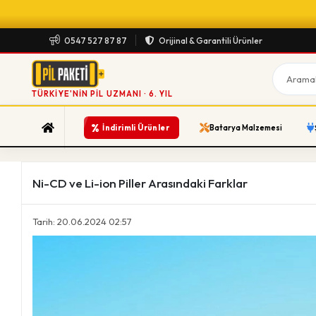
0547 527 87 87
Orijinal & Garantili Ürünler
TÜRKIYE'NIN PIL UZMANI · 6. YIL
%
İndirimli Ürünler
Batarya Malzemesi
Ni-CD ve Li-ion Piller Arasındaki Farklar
Tarih: 20.06.2024 02:57