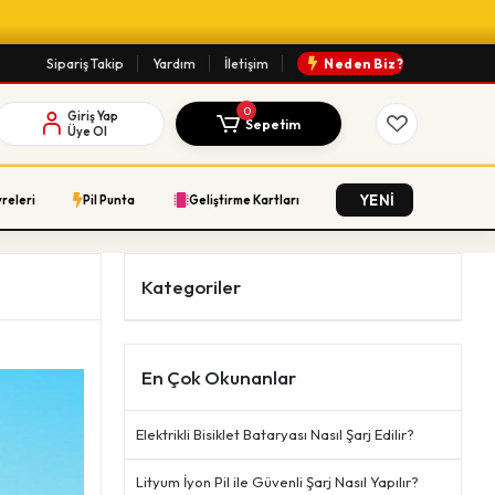
Sipariş Takip
Yardım
İletişim
Neden Biz?
0
Giriş Yap
Sepetim
Üye Ol
YENİ
vreleri
Pil Punta
Geliştirme Kartları
Kategoriler
En Çok Okunanlar
Elektrikli Bisiklet Bataryası Nasıl Şarj Edilir?
Lityum İyon Pil ile Güvenli Şarj Nasıl Yapılır?