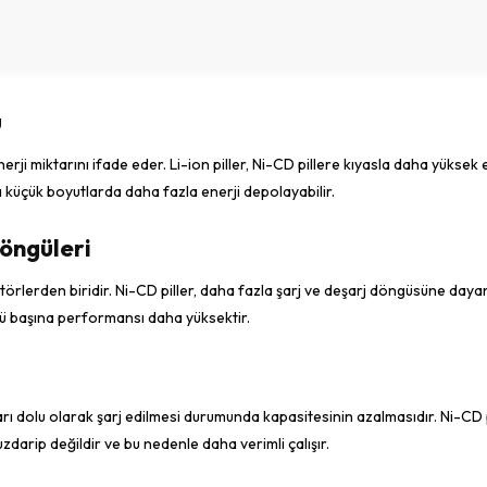
u
enerji miktarını ifade eder. Li-ion piller, Ni-CD pillere kıyasla daha yüksek 
a küçük boyutlarda daha fazla enerji depolayabilir.
Döngüleri
ktörlerden biridir. Ni-CD piller, daha fazla şarj ve deşarj döngüsüne daya
ngü başına performansı daha yüksektir.
arı dolu olarak şarj edilmesi durumunda kapasitesinin azalmasıdır. Ni-CD p
uzdarip değildir ve bu nedenle daha verimli çalışır.