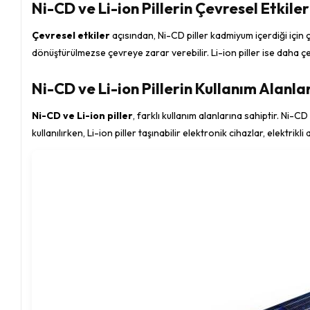
Ni-CD ve Li-ion Pillerin Çevresel Etkiler
Çevresel etkiler
açısından, Ni-CD piller kadmiyum içerdiği için
dönüştürülmezse çevreye zarar verebilir. Li-ion piller ise daha 
Ni-CD ve Li-ion Pillerin Kullanım Alanla
Ni-CD ve Li-ion piller
, farklı kullanım alanlarına sahiptir. Ni-CD
kullanılırken, Li-ion piller taşınabilir elektronik cihazlar, elektrik