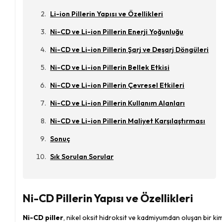
Li-ion Pillerin Yapısı ve Özellikleri
Ni-CD ve Li-ion Pillerin Enerji Yoğunluğu
Ni-CD ve Li-ion Pillerin Şarj ve Deşarj Döngüleri
Ni-CD ve Li-ion Pillerin Bellek Etkisi
Ni-CD ve Li-ion Pillerin Çevresel Etkileri
Ni-CD ve Li-ion Pillerin Kullanım Alanları
Ni-CD ve Li-ion Pillerin Maliyet Karşılaştırması
Sonuç
Sık Sorulan Sorular
Ni-CD Pillerin Yapısı ve Özellikleri
Ni-CD piller
, nikel oksit hidroksit ve kadmiyumdan oluşan bir kimyas