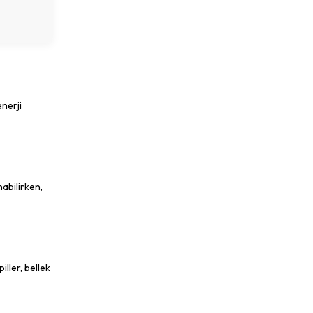
enerji
nabilirken,
iller, bellek