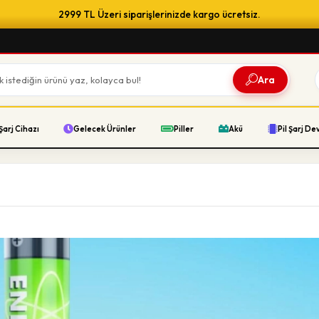
2999 TL Üzeri siparişlerinizde kargo ücretsiz.
Ara
Şarj Cihazı
Gelecek Ürünler
Piller
Akü
Pil Şarj De