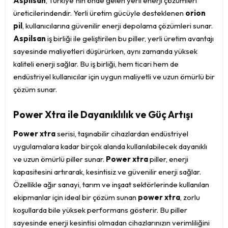
Aspilsan
, Türkiye'nin önde gelen yerli enerji çözümleri
üreticilerindendir. Yerli üretim gücüyle desteklenen
orion
pil
, kullanıcılarına güvenilir enerji depolama çözümleri sunar.
Aspilsan
iş birliği ile geliştirilen bu piller, yerli üretim avantajı
sayesinde maliyetleri düşürürken, aynı zamanda yüksek
kaliteli enerji sağlar. Bu iş birliği, hem ticari hem de
endüstriyel kullanıcılar için uygun maliyetli ve uzun ömürlü bir
çözüm sunar.
Power Xtra ile Dayanıklılık ve Güç Artışı
Power xtra
serisi, taşınabilir cihazlardan endüstriyel
uygulamalara kadar birçok alanda kullanılabilecek dayanıklı
ve uzun ömürlü piller sunar.
Power xtra
piller, enerji
kapasitesini artırarak, kesintisiz ve güvenilir enerji sağlar.
Özellikle ağır sanayi, tarım ve inşaat sektörlerinde kullanılan
ekipmanlar için ideal bir çözüm sunan
power xtra
, zorlu
koşullarda bile yüksek performans gösterir. Bu piller
sayesinde enerji kesintisi olmadan cihazlarınızın verimliliğini