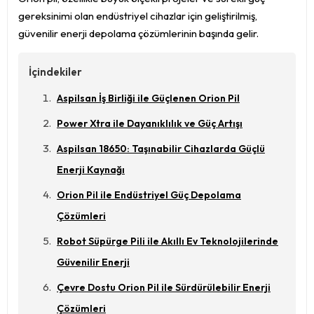
gereksinimi olan endüstriyel cihazlar için geliştirilmiş,
güvenilir enerji depolama çözümlerinin başında gelir.
İçindekiler
Aspilsan İş Birliği ile Güçlenen Orion Pil
Power Xtra ile Dayanıklılık ve Güç Artışı
Aspilsan 18650: Taşınabilir Cihazlarda Güçlü
Enerji Kaynağı
Orion Pil ile Endüstriyel Güç Depolama
Çözümleri
Robot Süpürge Pili ile Akıllı Ev Teknolojilerinde
Güvenilir Enerji
Çevre Dostu Orion Pil ile Sürdürülebilir Enerji
Çözümleri