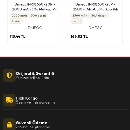
Dmegc INR18650-20P -
Dmegc INR18650-25P -
2000 mAh 30a Matkap Pili
2500 mAh 30a Matkap Pili
2000 mAh
30A deşarj
2500 mAh
30A deşarj
Li-ion
Li-ion
DMEGC
DMEGC
113,44 TL
166,82 TL
Orijinal & Garantili
Yalnızca orijinal ürün
Hızlı Kargo
Özenli ve hızlı gönderim
Güvenli Ödeme
256-bit SSL şifreleme