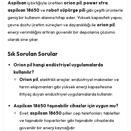
Aspilsan
iş birliğiyle üretilen
orion pil
,
power xtra
,
aspilsan 18650
ve
robot süpürge pili
gibi çeşitli ürünlerle
geniş bir kullanım alanına hitap eder. Yüksek kapasiteli yapısı,
çevre dostu üretim süreçleri ve dayanıklılığı ile
orion pil
,
enerji verimliliğini artıran güvenilir bir depolama çözümü
olarak öne çıkar.
Sık Sorulan Sorular
Orion pil hangi endüstriyel uygulamalarda
kullanılır?
Orion pil
, elektrikli araçlar, endüstriyel makineler ve
tarım ekipmanları gibi yüksek enerji kapasitesine
ihtiyaç duyan endüstriyel uygulamalarda kullanılır.
Aspilsan 18650 taşınabilir cihazlar için uygun mu?
Evet,
aspilsan 18650
piller cep telefonları, tabletler
ve taşınabilir hoparlörler gibi taşınabilir cihazlarda
güvenilir bir enerji kaynağıdır.