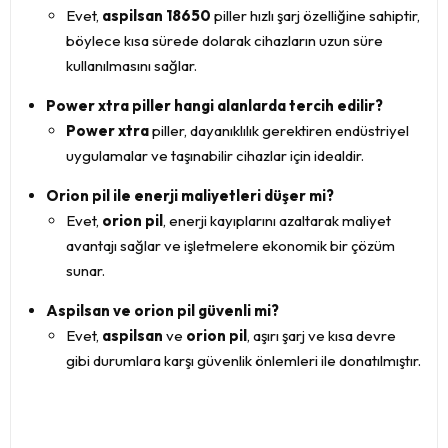
Evet,
aspilsan 18650
piller hızlı şarj özelliğine sahiptir,
böylece kısa sürede dolarak cihazların uzun süre
kullanılmasını sağlar.
Power xtra piller hangi alanlarda tercih edilir?
Power xtra
piller, dayanıklılık gerektiren endüstriyel
uygulamalar ve taşınabilir cihazlar için idealdir.
Orion pil ile enerji maliyetleri düşer mi?
Evet,
orion pil
, enerji kayıplarını azaltarak maliyet
avantajı sağlar ve işletmelere ekonomik bir çözüm
sunar.
Aspilsan ve orion pil güvenli mi?
Evet,
aspilsan
ve
orion pil
, aşırı şarj ve kısa devre
gibi durumlara karşı güvenlik önlemleri ile donatılmıştır.