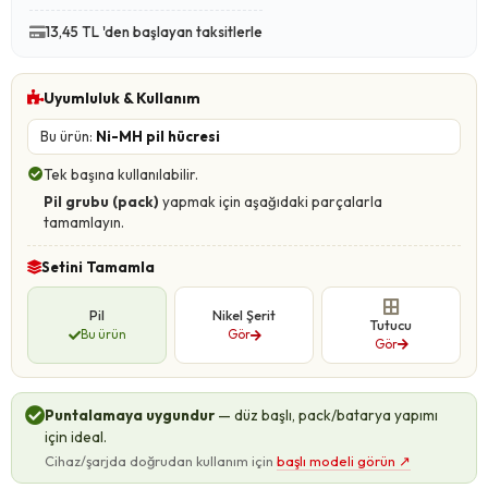
13,45 TL 'den başlayan taksitlerle
Uyumluluk & Kullanım
Bu ürün:
Ni-MH pil hücresi
Tek başına kullanılabilir.
Pil grubu (pack)
yapmak için aşağıdaki parçalarla
tamamlayın.
Setini Tamamla
Pil
Nikel Şerit
Tutucu
Bu ürün
Gör
Gör
Puntalamaya uygundur
— düz başlı, pack/batarya yapımı
için ideal.
Cihaz/şarjda doğrudan kullanım için
başlı modeli görün
↗