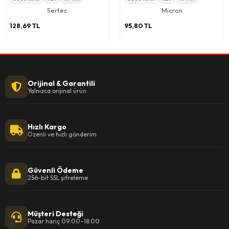
Sertec
Micron
128,69 TL
95,80 TL
Orijinal & Garantili
Yalnızca orijinal ürün
Hızlı Kargo
Özenli ve hızlı gönderim
Güvenli Ödeme
256-bit SSL şifreleme
Müşteri Desteği
Pazar hariç 09:00–18:00