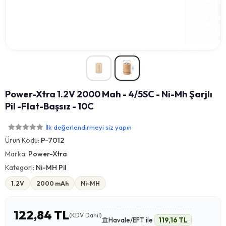
Power-Xtra 1.2V 2000 Mah - 4/5SC - Ni-Mh Şarjlı
Pil -Flat-Başsız - 10C
İlk değerlendirmeyi siz yapın
Ürün Kodu:
P-7012
Marka:
Power-Xtra
Kategori:
Ni-MH Pil
1.2V
2000 mAh
Ni-MH
122,84 TL
(KDV Dahil)
Havale/EFT ile
119,16 TL