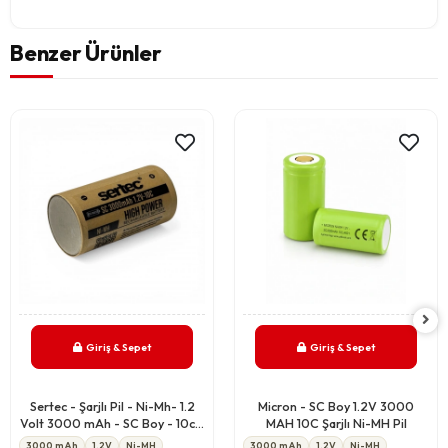
Benzer Ürünler
Giriş & Sepet
Giriş & Sepet
Sertec - Şarjlı Pil - Ni-Mh- 1.2
Micron - SC Boy 1.2V 3000
Volt 3000 mAh - SC Boy - 10c -
MAH 10C Şarjlı Ni-MH Pil
Başsız
3000 mAh
1.2V
Ni-MH
3000 mAh
1.2V
Ni-MH