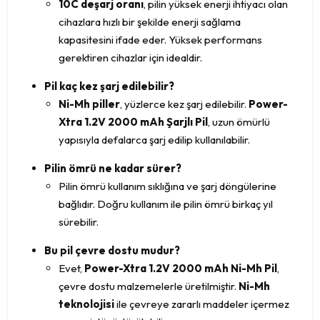
10C deşarj oranı
, pilin yüksek enerji ihtiyacı olan
cihazlara hızlı bir şekilde enerji sağlama
kapasitesini ifade eder. Yüksek performans
gerektiren cihazlar için idealdir.
Pil kaç kez şarj edilebilir?
Ni-Mh piller
, yüzlerce kez şarj edilebilir.
Power-
Xtra 1.2V 2000 mAh Şarjlı Pil
, uzun ömürlü
yapısıyla defalarca şarj edilip kullanılabilir.
Pilin ömrü ne kadar sürer?
Pilin ömrü kullanım sıklığına ve şarj döngülerine
bağlıdır. Doğru kullanım ile pilin ömrü birkaç yıl
sürebilir.
Bu pil çevre dostu mudur?
Evet,
Power-Xtra 1.2V 2000 mAh Ni-Mh Pil
,
çevre dostu malzemelerle üretilmiştir.
Ni-Mh
teknolojisi
ile çevreye zararlı maddeler içermez