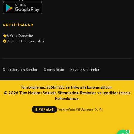
SERTIFIKALAR
6 Yıllık Deneyim
Orijinal Ürün Garantisi
Sıkça Sorulan Sorular
Sipariş Takip
Havale Bildirimleri
Tüm bilgileriniz 256bit SSL Sertifikası ile korunmaktadır.
© 2026
Tüm Hakları Saklıdır. Sitemizdeki Resimler ve İçerikler İzinsiz
Kullanılamaz.
Türkiye'nin Pil Uzmanı · 6. Yıl
🔋
Pil Paketi