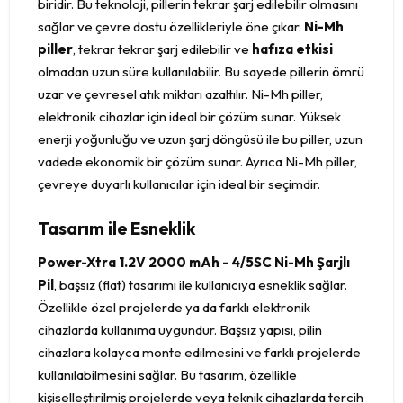
biridir. Bu teknoloji, pillerin tekrar şarj edilebilir olmasını
sağlar ve çevre dostu özellikleriyle öne çıkar.
Ni-Mh
piller
, tekrar tekrar şarj edilebilir ve
hafıza etkisi
olmadan uzun süre kullanılabilir. Bu sayede pillerin ömrü
uzar ve çevresel atık miktarı azaltılır. Ni-Mh piller,
elektronik cihazlar için ideal bir çözüm sunar. Yüksek
enerji yoğunluğu ve uzun şarj döngüsü ile bu piller, uzun
vadede ekonomik bir çözüm sunar. Ayrıca Ni-Mh piller,
çevreye duyarlı kullanıcılar için ideal bir seçimdir.
Tasarım ile Esneklik
Power-Xtra 1.2V 2000 mAh - 4/5SC Ni-Mh Şarjlı
Pil
, başsız (flat) tasarımı ile kullanıcıya esneklik sağlar.
Özellikle özel projelerde ya da farklı elektronik
cihazlarda kullanıma uygundur. Başsız yapısı, pilin
cihazlara kolayca monte edilmesini ve farklı projelerde
kullanılabilmesini sağlar. Bu tasarım, özellikle
kişiselleştirilmiş projelerde veya teknik cihazlarda tercih