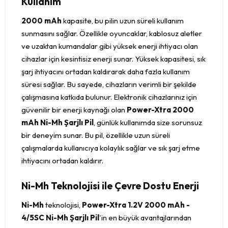
Kullanım
2000 mAh
kapasite, bu pilin uzun süreli kullanım
sunmasını sağlar. Özellikle oyuncaklar, kablosuz aletler
ve uzaktan kumandalar gibi yüksek enerji ihtiyacı olan
cihazlar için kesintisiz enerji sunar. Yüksek kapasitesi, sık
şarj ihtiyacını ortadan kaldırarak daha fazla kullanım
süresi sağlar. Bu sayede, cihazların verimli bir şekilde
çalışmasına katkıda bulunur. Elektronik cihazlarınız için
güvenilir bir enerji kaynağı olan
Power-Xtra 2000
mAh Ni-Mh Şarjlı Pil
, günlük kullanımda size sorunsuz
bir deneyim sunar. Bu pil, özellikle uzun süreli
çalışmalarda kullanıcıya kolaylık sağlar ve sık şarj etme
ihtiyacını ortadan kaldırır.
Ni-Mh Teknolojisi ile Çevre Dostu Enerji
Ni-Mh
teknolojisi,
Power-Xtra 1.2V 2000 mAh -
4/5SC Ni-Mh Şarjlı Pil
'in en büyük avantajlarından