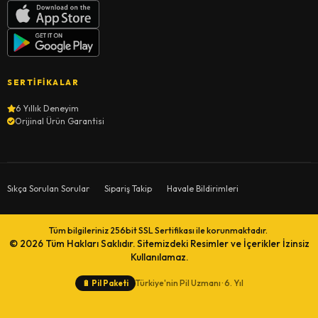
SERTIFIKALAR
6 Yıllık Deneyim
Orijinal Ürün Garantisi
Sıkça Sorulan Sorular
Sipariş Takip
Havale Bildirimleri
Tüm bilgileriniz 256bit SSL Sertifikası ile korunmaktadır.
© 2026
Tüm Hakları Saklıdır. Sitemizdeki Resimler ve İçerikler İzinsiz
Kullanılamaz.
Türkiye'nin Pil Uzmanı · 6. Yıl
🔋
Pil Paketi