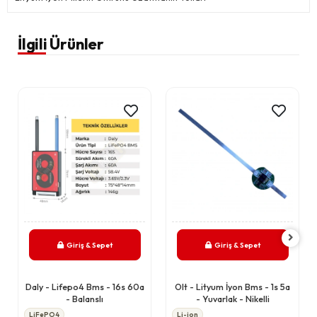
İlgili Ürünler
Giriş & Sepet
Giriş & Sepet
Daly - Lifepo4 Bms - 16s 60a
Olt - Lityum İyon Bms - 1s 5a
- Balanslı
- Yuvarlak - Nikelli
LiFePO4
Li-ion