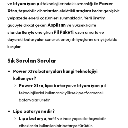
ve
lityum iyon pil
teknolojilerindeki uzmanlığı ile
Power
Xtra
, taşınabilir cihazlardan elektrikli araçlara kadar geniş bir
yelpazede enerji çözümleri sunmaktadır. Yerli üretim
gücüyle dikkat çeken
Aspilsan
ve yüksek kalite
standartlarıyla öne çıkan
Pil Paketi
, uzun ömürlü ve
dayanıklı bataryalar sunarak enerji ihtiyaçlarını en iyi şekilde
karşılar.
Sık Sorulan Sorular
Power Xtra bataryaları hangi teknolojiyi
kullanıyor?
Power Xtra
,
lipo batarya
ve
lityum iyon pil
teknolojilerini kullanarak yüksek performanslı
bataryalar üretir.
Lipo batarya nedir?
Lipo batarya
, hafif ve ince yapısı ile taşınabilir
cihazlarda kullanılan bir batarya türüdür.