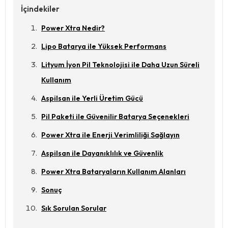
İçindekiler
Power Xtra Nedir?
Lipo Batarya ile Yüksek Performans
Lityum İyon Pil Teknolojisi ile Daha Uzun Süreli
Kullanım
Aspilsan ile Yerli Üretim Gücü
Pil Paketi ile Güvenilir Batarya Seçenekleri
Power Xtra ile Enerji Verimliliği Sağlayın
Aspilsan ile Dayanıklılık ve Güvenlik
Power Xtra Bataryaların Kullanım Alanları
Sonuç
Sık Sorulan Sorular