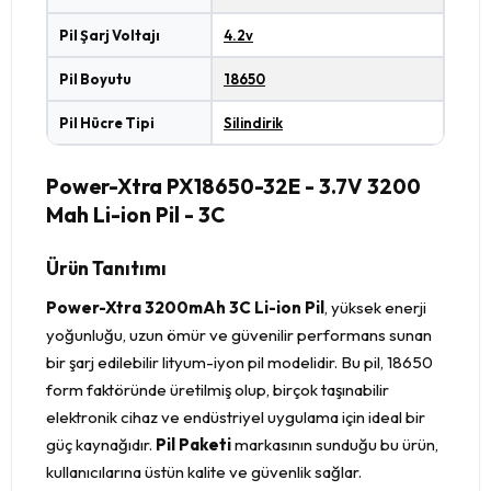
Pil Şarj Voltajı
4.2v
Pil Boyutu
18650
Pil Hücre Tipi
Silindirik
Power-Xtra PX18650-32E - 3.7V 3200
Mah Li-ion Pil - 3C
Ürün Tanıtımı
Power-Xtra 3200mAh 3C Li-ion Pil
, yüksek enerji
yoğunluğu, uzun ömür ve güvenilir performans sunan
bir şarj edilebilir lityum-iyon pil modelidir. Bu pil, 18650
form faktöründe üretilmiş olup, birçok taşınabilir
elektronik cihaz ve endüstriyel uygulama için ideal bir
güç kaynağıdır.
Pil Paketi
markasının sunduğu bu ürün,
kullanıcılarına üstün kalite ve güvenlik sağlar.