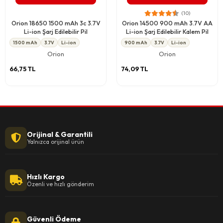
(10)
Orion 18650 1500 mAh 3c 3.7V
Orion 14500 900 mAh 3.7V AA
Li-ion Şarj Edilebilir Pil
Li-ion Şarj Edilebilir Kalem Pil
1500 mAh
3.7V
Li-ion
900 mAh
3.7V
Li-ion
Orion
Orion
66,75 TL
74,09 TL
Orijinal & Garantili
Yalnızca orijinal ürün
Hızlı Kargo
Özenli ve hızlı gönderim
Güvenli Ödeme