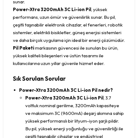
sunar.
Power-Xtra 3200mAh 3C Li-ion Pil
, yüksek
performans, uzun ömür ve güvenilirlik sunar. Bu pil,
çeşitli taşınabilir elektronik cihazlar, el fenerleri, robotik
sistemler, elektrikli bisikletler, güneş enerjisi sistemleri
ve daha birçok uygulama için ideal bir enerji çözümüdür.
Pil Paketi
markasının güvencesi ile sunulan bu ürün,
yüksek kaliteli bileşenleri ve üstün tasarımı ile
kullanıcılarına uzun yıllar güvenle hizmet eder.
Sık Sorulan Sorular
Power-Xtra 3200mAh 3C Li-ion Pil nedir?
Power-Xtra 3200mAh 3C Li-ion Pil
, 3.7
voltluk nominal gerilime, 3200mAh kapasiteye
ve maksimum 3C (9600mA) deşarj akımına sahip
yüksek performanslı bir lityum-iyon şarjlı pildir.
Bu pil, yüksek enerji yoğunluğu ve güvenilirliği ile
çeşitli taşınabilir cihazlar ve endüstriyel