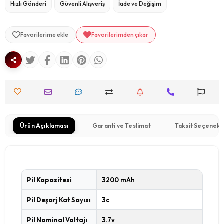
Hızlı Gönderi
Güvenli Alışveriş
İade ve Değişim
Favorilerime ekle
Favorilerimden çıkar
Ürün Açıklaması
Garanti ve Teslimat
Taksit Seçenekl
Pil Kapasitesi
3200 mAh
Pil Deşarj Kat Sayısı
3c
Pil Nominal Voltajı
3.7v