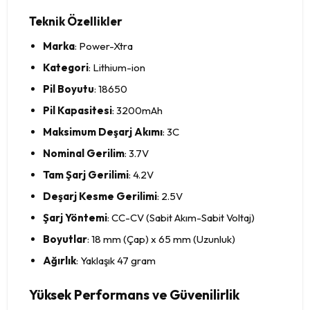
Teknik Özellikler
Marka
: Power-Xtra
Kategori
: Lithium-ion
Pil Boyutu
: 18650
Pil Kapasitesi
: 3200mAh
Maksimum Deşarj Akımı
: 3C
Nominal Gerilim
: 3.7V
Tam Şarj Gerilimi
: 4.2V
Deşarj Kesme Gerilimi
: 2.5V
Şarj Yöntemi
: CC-CV (Sabit Akım-Sabit Voltaj)
Boyutlar
: 18 mm (Çap) x 65 mm (Uzunluk)
Ağırlık
: Yaklaşık 47 gram
Yüksek Performans ve Güvenilirlik