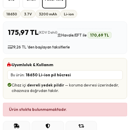
18650
3.7V
3200 mAh
Li-ion
175,97 TL
(KDV Dahil)
Havale/EFT ile
170,69 TL
19,26 TL 'den başlayan taksitlerle
Uyumluluk & Kullanım
Bu ürün:
18650 Li-ion pil hücresi
Cihaz içi
devreli yedek pildir
— koruma devresi üzerindedir,
cihazınıza doğrudan takılır.
Ürün stokta bulunmamaktadır.