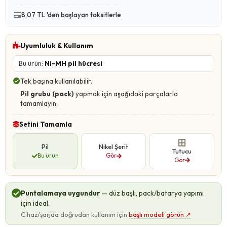
8,07 TL 'den başlayan taksitlerle
Uyumluluk & Kullanım
Bu ürün:
Ni-MH pil hücresi
Tek başına kullanılabilir.
Pil grubu (pack)
yapmak için aşağıdaki parçalarla
tamamlayın.
Setini Tamamla
Pil
Nikel Şerit
Tutucu
Bu ürün
Gör
Gör
Puntalamaya uygundur
— düz başlı, pack/batarya yapımı
için ideal.
Cihaz/şarjda doğrudan kullanım için
başlı modeli görün
↗