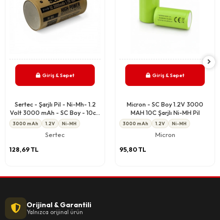
Giriş & Sepet
Giriş & Sepet
Sertec - Şarjlı Pil - Ni-Mh- 1.2
Micron - SC Boy 1.2V 3000
Volt 3000 mAh - SC Boy - 10c -
MAH 10C Şarjlı Ni-MH Pil
Başsız
3000 mAh
1.2V
Ni-MH
3000 mAh
1.2V
Ni-MH
Sertec
Micron
128,69 TL
95,80 TL
Orijinal & Garantili
Yalnızca orijinal ürün