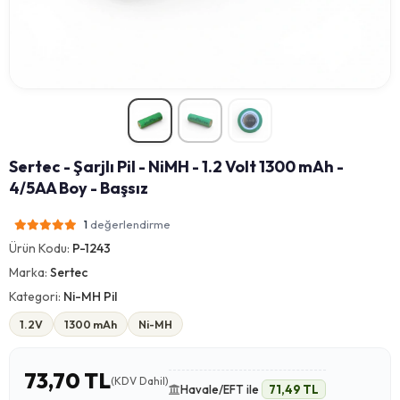
Sertec - Şarjlı Pil - NiMH - 1.2 Volt 1300 mAh -
4/5AA Boy - Başsız
değerlendirme
1
Ürün Kodu:
P-1243
Marka:
Sertec
Kategori:
Ni-MH Pil
1.2V
1300 mAh
Ni-MH
73,70 TL
(KDV Dahil)
Havale/EFT ile
71,49 TL