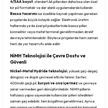
4/5AA boyut
, standart AA pillerden daha kısa olan özel
bir pil formatıdır ve dar alanlı uygulamalarda kullanılır.
Bassız tasarımı
ise özellikle kaynak yapılması gereken
projelerde büyük kolaylık sağlar. Elektronik üretim
hatlarında ya da özel pil paketlerinde bassız piller,
konnektör veya metal terminal gerektirmeden direkt
devreye lehimlenebilir. Böylece projelerde hem zaman
hem de yer tasarrufu elde edilir.
NiMH Teknolojisi ile Çevre Dostu ve
Güvenli
Nickel-Metal Hydride teknolojisi
, yüksek şarj-deşarj
döngüsü ve düşük çevresel etki ile tanınır. Sertec
400mAh şarjlı pil,
kurşun ve cıva içermez
ve çevreye
zarar vermeden geri dönüştürülebilir. NiMH pillerin
hafızasız yapısı sayesinde kullanıcılar pilleri istedikleri
zaman şarj edebilir, tam boşaltma gerektirmez. Ayrıca
aşırı ısınma ve patlama riskine karşı güvenli bir kimyasal