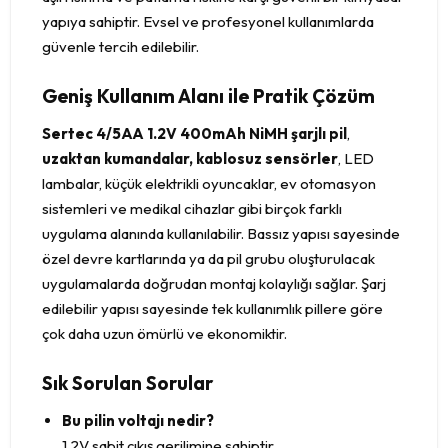
yapıya sahiptir. Evsel ve profesyonel kullanımlarda
güvenle tercih edilebilir.
Geniş Kullanım Alanı ile Pratik Çözüm
Sertec 4/5AA 1.2V 400mAh NiMH şarjlı pil
,
uzaktan kumandalar, kablosuz sensörler
, LED
lambalar, küçük elektrikli oyuncaklar, ev otomasyon
sistemleri ve medikal cihazlar gibi birçok farklı
uygulama alanında kullanılabilir. Bassız yapısı sayesinde
özel devre kartlarında ya da pil grubu oluşturulacak
uygulamalarda doğrudan montaj kolaylığı sağlar. Şarj
edilebilir yapısı sayesinde tek kullanımlık pillere göre
çok daha uzun ömürlü ve ekonomiktir.
Sık Sorulan Sorular
Bu pilin voltajı nedir?
1.2V sabit çıkış gerilimine sahiptir.