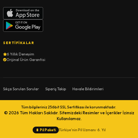
SERTIFIKALAR
6 Yıllık Deneyim
Orijinal Ürün Garantisi
Sıkça Sorulan Sorular
Sipariş Takip
Havale Bildirimleri
Tüm bilgileriniz 256bit SSL Sertifikası ile korunmaktadır.
© 2026
Tüm Hakları Saklıdır. Sitemizdeki Resimler ve İçerikler İzinsiz
Kullanılamaz.
Türkiye'nin Pil Uzmanı · 6. Yıl
🔋
Pil Paketi