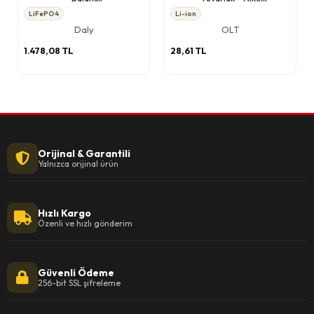
LiFePO4
Li-ion
Daly
OLT
1.478,08 TL
28,61 TL
Orijinal & Garantili
Yalnızca orijinal ürün
Hızlı Kargo
Özenli ve hızlı gönderim
Güvenli Ödeme
256-bit SSL şifreleme