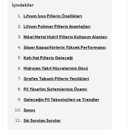
İçindekiler
Lityum İyon Pillerin Özellikleri
Lityum Polimer Pillerin Avantajları
Nikel Metal Hidrit Pillerin Kullanım Alanları
Süper Kapasitörlerin Yüksek Performansı
Katı Hal Pillerin Geleceği
Hidrojen Yakıt Hücrelerinin Gücü
Grafen Tabanlı Pillerin Yenilikleri
Pil Yönetim Sistemlerinin Önemi
Geleceğin Pil Teknolojileri ve Trendler
Sonuç
Sık Sorulan Sorular