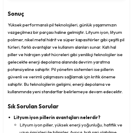
Sonuç
Yüksek performanslı pil teknolojileri, günlük yaşamımızın
vazgeçilmez bir parçası haline gelmiştir. Lityum iyon, lityum
polimer, nikel metal hidrit ve süper kapasitörler gibi çeşitli pil
türleri, farklı avantajlar ve kullanım alanları sunar. Katı hal
piller ve hidrojen yakıt hücreleri gibi yenilikçi teknolojiler ise
gelecekte enerji depolama alanında devrim yaratma
potansiyeline sahiptir. Pil yönetim sistemleri ise pillerin
güvenli ve verimli çalışmasını sağlamak için kritik öneme
sahiptir. Bu teknolojilerin gelişimi, enerji depolama ve
kullanımında yeni standartlar belirlemeye devam edecektir.
Sık Sorulan Sorular
Lityum iyon pillerin avantajları nelerdir?
Lityum iyon piller, yüksek enerji yoğunluğu, hafiflik ve
uzun ömürleri ile bilinirler. Ayrıca, hızlı şarj olabilme