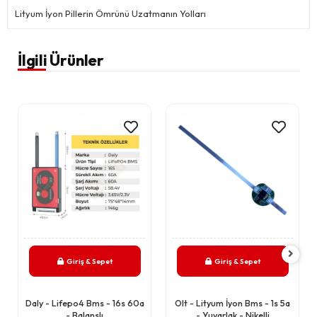
Lityum İyon Pillerin Ömrünü Uzatmanın Yolları
İlgili Ürünler
Giriş & Sepet
Giriş & Sepet
Daly - Lifepo4 Bms - 16s 60a
Olt - Lityum İyon Bms - 1s 5a
- Balanslı
- Yuvarlak - Nikelli